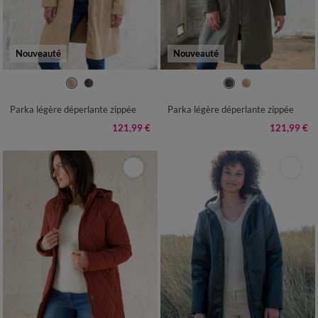
Nouveauté
Nouveauté
38
40
42
44
46
48
50
38
40
42
44
46
48
50
52
54
52
54
Parka légère déperlante zippée
Parka légère déperlante zippée
121,99 €
121,99 €