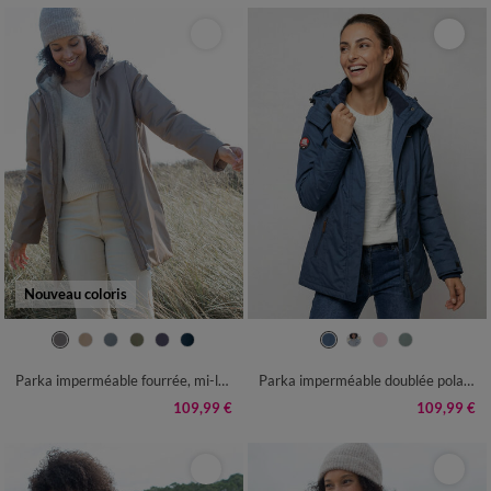
Nouveau coloris
36
38
40
42
44
46
48
38
40
42
44
46
48
50
50
52
54
52
54
56
Parka imperméable fourrée, mi-longue
Parka imperméable doublée polaire unie
109,99 €
109,99 €