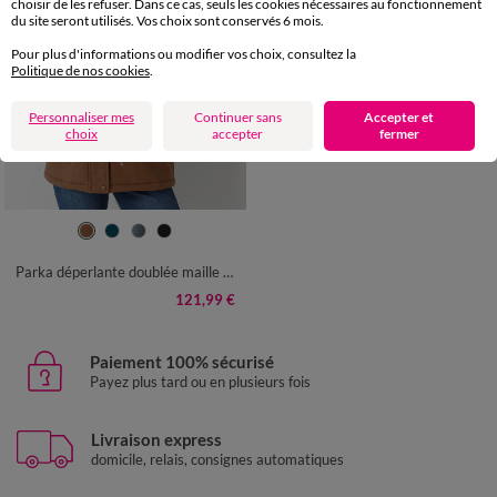
choisir de les refuser. Dans ce cas, seuls les cookies nécessaires au fonctionnement
du site seront utilisés. Vos choix sont conservés 6 mois.
Pour plus d'informations ou modifier vos choix, consultez la
Politique de nos cookies
.
Personnaliser mes
Continuer sans
Accepter et
choix
accepter
fermer
36
38
40
42
44
46
48
50
52
54
56
Parka déperlante doublée maille polaire
121,99 €
Paiement 100% sécurisé
Payez plus tard ou en plusieurs fois
Livraison express
domicile, relais, consignes automatiques