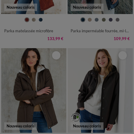
Nouveau coloris
Nouveau coloris
38
40
42
44
46
48
50
36
38
40
42
44
46
48
52
54
56
58
50
52
54
Parka matelassée microfibre
Parka imperméable fourrée, mi-longue
133,99 €
109,99 €
Nouveau coloris
Nouveau coloris