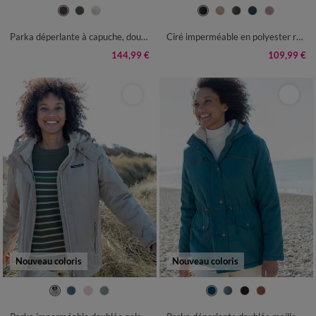
38
40
42
44
46
48
50
36
38
40
42
44
46
48
52
54
56
50
52
54
Parka déperlante à capuche, doublée polaire sherpa
Ciré imperméable en polyester recyclé(**)
144,99 €
109,99 €
Nouveau coloris
Nouveau coloris
38
40
42
44
46
48
50
36
38
40
42
44
46
48
52
54
56
50
52
54
56