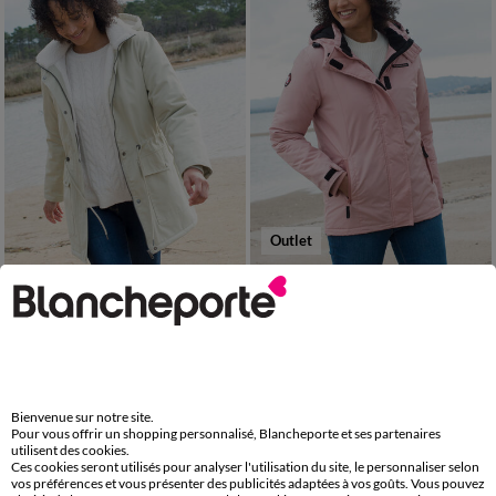
Outlet
38
40
42
44
46
48
50
38
40
42
44
46
48
50
52
54
56
52
54
56
Parka déperlante à capuche, doublée polaire sherpa
Parka imperméable doublée polaire unie
144,99 €
56,00 €
*
Bienvenue sur notre site.
Pour vous offrir un shopping personnalisé, Blancheporte et ses partenaires
utilisent des cookies.
Ces cookies seront utilisés pour analyser l'utilisation du site, le personnaliser selon
vos préférences et vous présenter des publicités adaptées à vos goûts. Vous pouvez