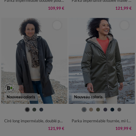
Parka imperméable doublée polaire unie
Parka déperlante doublée maille polaire
109,99 €
121,99 €
Nouveau coloris
Nouveau coloris
36
38
40
42
44
46
48
36
38
40
42
44
46
48
50
52
54
50
52
54
Ciré long imperméable, doublé polaire, polyester recyclé**
Parka imperméable fourrée, mi-longue
121,99 €
109,99 €