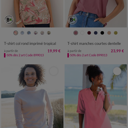
34/36
38/40
42/44
46/48
34/36
38/40
42/44
46/48
50
52
54
50
52
54
T-shirt col rond imprimé tropical
T-shirt manches courtes dentelle
19,99 €
23,99 €
à partir de
à partir de
-50% dès 2 art Code 899013
-50% dès 2 art Code 899013