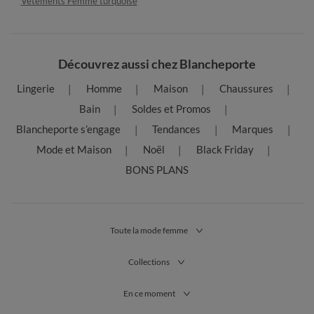
Vêtements Femme turquoise
Découvrez aussi chez Blancheporte
Lingerie
Homme
Maison
Chaussures
Bain
Soldes et Promos
Blancheporte s’engage
Tendances
Marques
Mode et Maison
Noël
Black Friday
BONS PLANS
Toute la mode femme
Collections
En ce moment