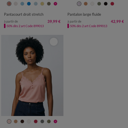
36
38
40
42
44
46
48
36
38
40
42
44
46
48
50
52
54
50
52
54
Pantacourt droit stretch
Pantalon large fluide
39,99 €
42,99 €
à partir de
à partir de
-50% dès 2 art Code 899013
-50% dès 2 art Code 899013
36
38
40
42
44
46
48