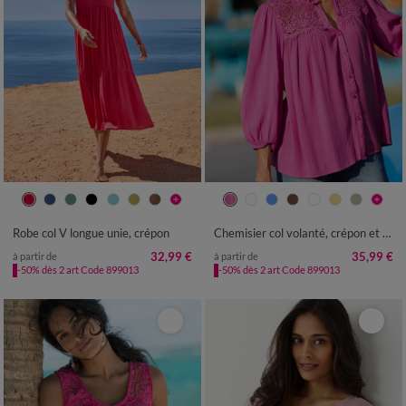
36
38
40
42
44
46
48
36
38
40
42
44
46
48
50
52
54
50
52
54
Robe col V longue unie, crépon
Chemisier col volanté, crépon et macramé
32,99 €
35,99 €
à partir de
à partir de
-50% dès 2 art Code 899013
-50% dès 2 art Code 899013