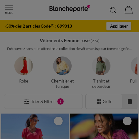
-50% dès 2 articles Code
:
899013
(1)
Appliquer
Vêtements Femme rose
(274)
Découvrez sans plus attendre la collection de
vêtements pour femme
signée...
Robe
Chemisier et
T-shirt et
Pull 
tunique
débardeur
Trier & Filtrer
Grille
1