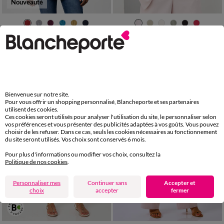
Nouveauté
34/36
38/40
42/44
46/48
36
38
40
42
44
46
48
50
52
54
56
58
50
52
54
Pull tunique évasé col rond, maille anglaise
Veste manches 3/4, crêpe fluide
LES MOINS CHERS
49,99 €
à partir de
-50% dès 2 art Code 899013
25,99 €
*
à partir de
Bienvenue sur notre site.
Pour vous offrir un shopping personnalisé, Blancheporte et ses partenaires
utilisent des cookies.
Ces cookies seront utilisés pour analyser l'utilisation du site, le personnaliser selon
vos préférences et vous présenter des publicités adaptées à vos goûts. Vous pouvez
choisir de les refuser. Dans ce cas, seuls les cookies nécessaires au fonctionnement
du site seront utilisés. Vos choix sont conservés 6 mois.
Pour plus d'informations ou modifier vos choix, consultez la
Politique de nos cookies
.
Personnaliser mes
Continuer sans
Accepter et
choix
accepter
fermer