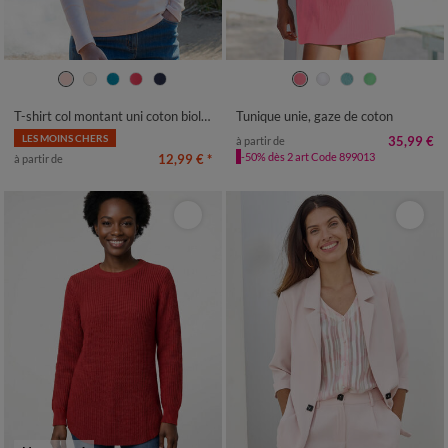
34/36
38/40
42/44
46/48
36
38
40
42
44
46
48
50
52
54
50
52
54
T-shirt col montant uni coton biologique(**)
Tunique unie, gaze de coton
LES MOINS CHERS
35,99 €
à partir de
-50% dès 2 art Code 899013
12,99 €
*
à partir de