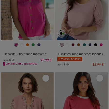
34/36
38/40
42/44
46/48
34/36
38/40
42/44
46/48
50
52
54
50
52
54
Débardeur boutonné macramé
T-shirt col rond manches longues uni
LES MOINS CHERS
25,99 €
à partir de
-50% dès 2 art Code 899013
12,99 €
*
à partir de