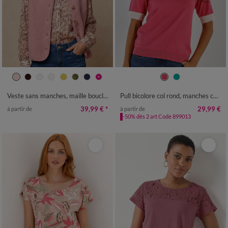
34/36
38/40
42/44
46/48
34/36
38/40
42/44
46/48
50
52
54
56
58
50
52
54
Veste sans manches, maille bouclette
Pull bicolore col rond, manches courtes
39,99 €
*
29,99 €
à partir de
à partir de
-50% dès 2 art Code 899013