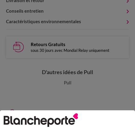
Livraison et retour
Conseils entretien
Caractéristiques environnementales
Retours Gratuits
sous 30 jours avec Mondial Relay uniquement
D'autres idées de Pull
Pull
Paiement 100% sécurisé
Payez plus tard ou en plusieurs fois
Livraison express