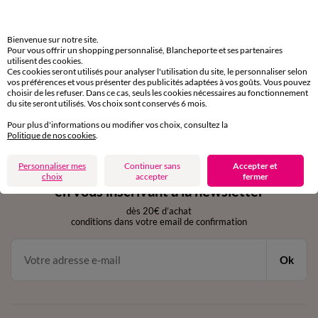
domicile, relais, consignes automatiques
Bienvenue sur notre site.
Retours gratuits
Pour vous offrir un shopping personnalisé, Blancheporte et ses partenaires
sous 30 jours avec Mondial Relay uniquement
utilisent des cookies.
Ces cookies seront utilisés pour analyser l'utilisation du site, le personnaliser selon
vos préférences et vous présenter des publicités adaptées à vos goûts. Vous pouvez
Service clients
choisir de les refuser. Dans ce cas, seuls les cookies nécessaires au fonctionnement
du site seront utilisés. Vos choix sont conservés 6 mois.
par chat et par téléphone
de 8h00 à 20h00 du lundi au samedi
Pour plus d'informations ou modifier vos choix, consultez la
Politique de nos cookies
.
Personnaliser mes
Continuer sans
Accepter et
11€ Offerts
choix
accepter
fermer
en vous inscrivant à la newsletter
dès 20€ d’achat
conditions dans votre email de confirmation
Ok