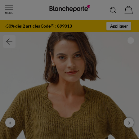
-50% dès 2 articles Code
:
899013
(1)
Appliquer