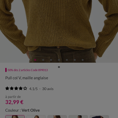
-50% dès 2 articles Code 899013
Pull col V, maille anglaise
4.1
/
5
-
30
avis
à partir de
32,99 €
Couleur :
Vert Olive