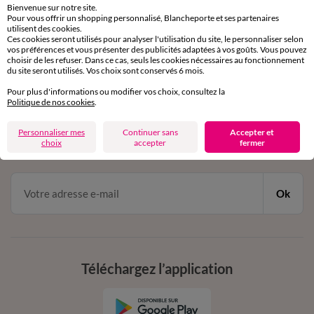
Bienvenue sur notre site.
Pour vous offrir un shopping personnalisé, Blancheporte et ses partenaires
Service clients
utilisent des cookies.
Ces cookies seront utilisés pour analyser l'utilisation du site, le personnaliser selon
par chat et par téléphone
vos préférences et vous présenter des publicités adaptées à vos goûts. Vous pouvez
de 8h00 à 20h00 du lundi au samedi
choisir de les refuser. Dans ce cas, seuls les cookies nécessaires au fonctionnement
du site seront utilisés. Vos choix sont conservés 6 mois.
Pour plus d'informations ou modifier vos choix, consultez la
11€ Offerts
Politique de nos cookies
.
en vous inscrivant à la newsletter
Personnaliser mes
Continuer sans
Accepter et
choix
accepter
fermer
dès 20€ d’achat
conditions dans votre email de confirmation
Ok
Téléchargez l’application