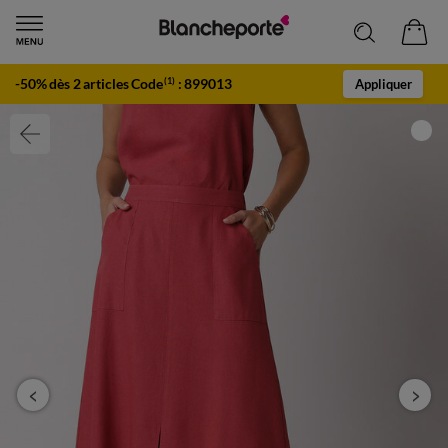
-50% dès 2 articles Code
:
899013
(1)
Appliquer