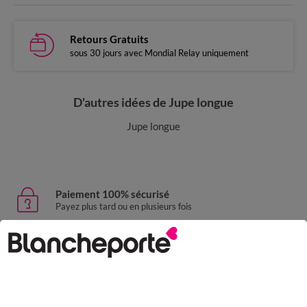
Retours Gratuits
sous 30 jours avec Mondial Relay uniquement
D'autres idées de Jupe longue
Jupe longue
Paiement 100% sécurisé
Payez plus tard ou en plusieurs fois
Livraison express
domicile, relais, consignes automatiques
Retours gratuits
sous 30 jours avec Mondial Relay uniquement