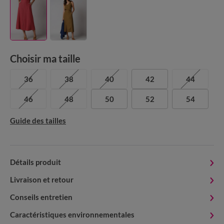
Choisir ma taille
36
38
40
42
44
46
48
50
52
54
Guide des tailles
Détails produit
Livraison et retour
Conseils entretien
Caractéristiques environnementales