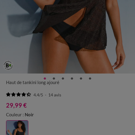
Haut de tankini long ajouré
4.4
/
5
-
14
avis
29,99 €
Couleur :
Noir