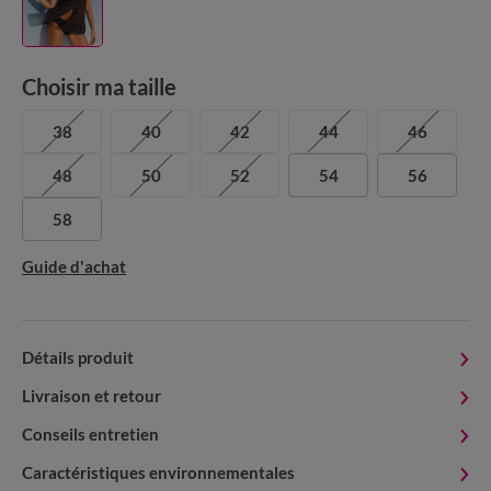
Choisir ma taille
38
40
42
44
46
48
50
52
54
56
58
Guide d'achat
Détails produit
Livraison et retour
Conseils entretien
Caractéristiques environnementales