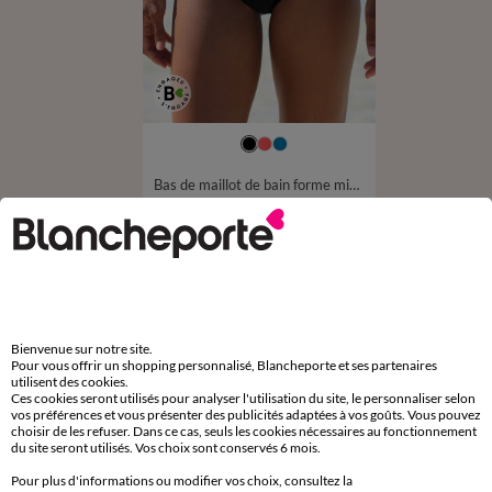
36
38
40
42
44
46
48
50
Bas de maillot de bain forme midi uni Solaro
15,99 €
à partir de
D'autres idées de Maillot de bain 2 pièces
Bienvenue sur notre site.
Maillot de bain 2 pièces
Tankini
Pour vous offrir un shopping personnalisé, Blancheporte et ses partenaires
utilisent des cookies.
Maillot de bain couvrant
Ces cookies seront utilisés pour analyser l'utilisation du site, le personnaliser selon
vos préférences et vous présenter des publicités adaptées à vos goûts. Vous pouvez
choisir de les refuser. Dans ce cas, seuls les cookies nécessaires au fonctionnement
du site seront utilisés. Vos choix sont conservés 6 mois.
Pour plus d'informations ou modifier vos choix, consultez la