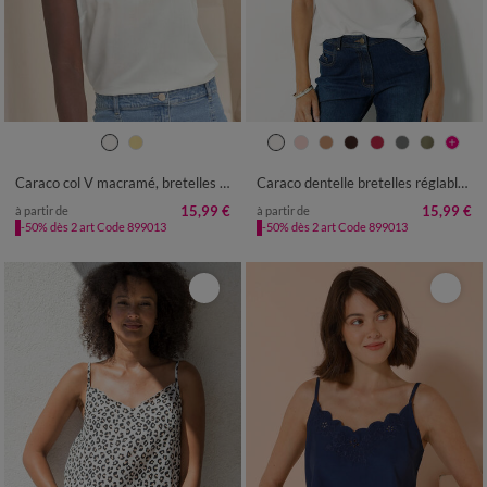
36
38
40
42
44
46
48
36
38
40
42
44
46
48
50
52
54
50
52
54
56
58
Caraco col V macramé, bretelles réglables
Caraco dentelle bretelles réglables, crêpe
15,99 €
15,99 €
à partir de
à partir de
-50% dès 2 art Code 899013
-50% dès 2 art Code 899013