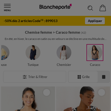
-50% dès 2 articles Code
:
899013
(1)
Appliquer
Chemise femme
>
Caraco femme
(42)
En été, en hiver, le caraco en satin ou en velours se décline en une multitude de...
louse
Tunique
Chemisier
Caraco
Trier & Filtrer
Grille