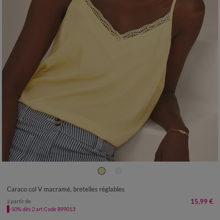
36
38
40
42
44
46
48
50
52
54
Caraco col V macramé, bretelles réglables
15,99 €
à partir de
-50% dès 2 art Code 899013