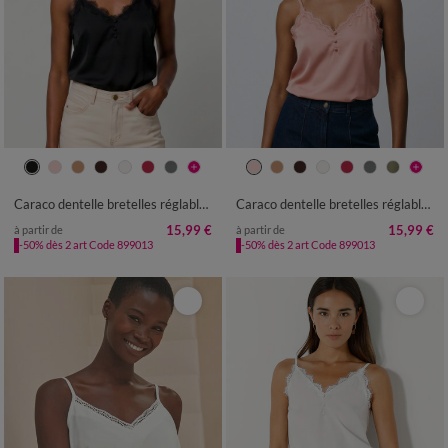
36
38
40
42
44
46
48
36
38
40
42
44
46
48
50
52
54
56
58
50
52
54
56
58
Caraco dentelle bretelles réglables, crêpe
Caraco dentelle bretelles réglables, crêpe
15,99 €
15,99 €
à partir de
à partir de
-50% dès 2 art Code 899013
-50% dès 2 art Code 899013