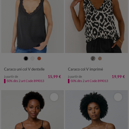
36
38
40
42
44
46
48
36
38
40
42
44
46
48
50
52
54
50
52
54
Caraco uni col V dentelle
Caraco col V imprimé
15,99 €
19,99 €
à partir de
à partir de
-50% dès 2 art Code 899013
-50% dès 2 art Code 899013