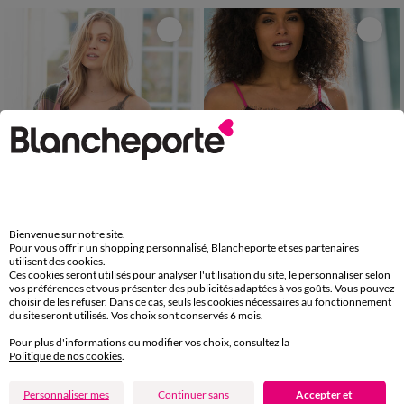
Bienvenue sur notre site.
Pour vous offrir un shopping personnalisé, Blancheporte et ses partenaires
utilisent des cookies.
Ces cookies seront utilisés pour analyser l'utilisation du site, le personnaliser selon
36
38
40
42
44
46
48
36
38
40
42
44
46
48
vos préférences et vous présenter des publicités adaptées à vos goûts. Vous pouvez
choisir de les refuser. Dans ce cas, seuls les cookies nécessaires au fonctionnement
50
52
54
56
58
50
52
54
Caraco dentelle bretelles réglables, crêpe
Caraco dentelle fines bretelles, crêpe
du site seront utilisés. Vos choix sont conservés 6 mois.
15,99 €
19,99 €
à partir de
à partir de
Pour plus d'informations ou modifier vos choix, consultez la
-50% dès 2 art Code 899013
-50% dès 2 art Code 899013
Politique de nos cookies
.
Personnaliser mes
Continuer sans
Accepter et