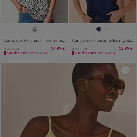
36
38
40
42
44
46
48
36
38
40
42
44
46
48
50
52
54
50
52
54
Caraco col V festonné fines bretelles, imprimé léopard
Caraco brodé uni bretelles réglables
14,99 €
15,99 €
à partir de
à partir de
-50% dès 2 art Code 899013
-50% dès 2 art Code 899013