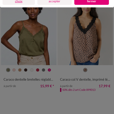
choix
accepter
fermer
36
38
40
42
44
46
48
36
38
40
42
44
46
48
50
52
54
56
58
50
52
54
Caraco dentelle bretelles réglables, crêpe
Caraco col V dentelle, imprimé léopard
15,99 €
*
17,99 €
à partir de
à partir de
-50% dès 2 art Code 899013