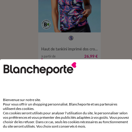
38
40
42
44
46
48
50
52
Haut de tankini imprimé dos croisé Lohena, coques moulées
26,99 €
à partir de
-50% dès 2 art Code 899013
D'autres idées de Maillot de bain 2 pièces
Maillot de bain couvrant
Maillot de bain 2 pièces
Bienvenue sur notre site.
Pour vous offrir un shopping personnalisé, Blancheporte et ses partenaires
Maillot de bain piscine
Bikini femme
utilisent des cookies.
Ces cookies seront utilisés pour analyser l'utilisation du site, le personnaliser selon
Maillot de bain sport
Bas de maillot de bain
vos préférences et vous présenter des publicités adaptées à vos goûts. Vous pouvez
choisir de les refuser. Dans ce cas, seuls les cookies nécessaires au fonctionnement
du site seront utilisés. Vos choix sont conservés 6 mois.