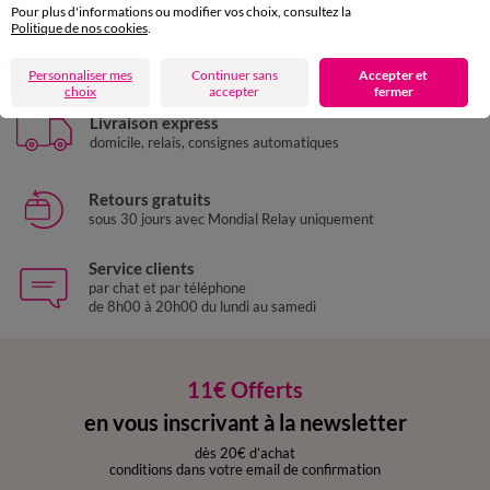
Pour plus d'informations ou modifier vos choix, consultez la
Politique de nos cookies
.
Paiement 100% sécurisé
Payez plus tard ou en plusieurs fois
Personnaliser mes
Continuer sans
Accepter et
choix
accepter
fermer
Livraison express
domicile, relais, consignes automatiques
Retours gratuits
sous 30 jours avec Mondial Relay uniquement
Service clients
par chat et par téléphone
de 8h00 à 20h00 du lundi au samedi
11€ Offerts
en vous inscrivant à la newsletter
dès 20€ d’achat
conditions dans votre email de confirmation