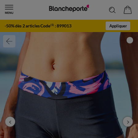
-50% dès 2 articles Code
:
899013
(1)
Appliquer