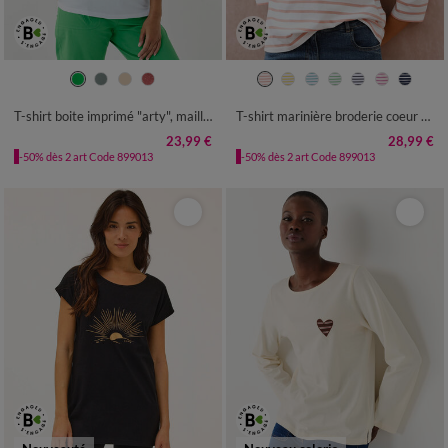
34/36
38/40
42/44
46/48
34/36
38/40
42/44
46/48
50
52
54
50
52
54
T-shirt boite imprimé "arty", maille jersey
T-shirt marinière broderie coeur doré en coton biologique(**)
23,99 €
28,99 €
-50% dès 2 art Code 899013
-50% dès 2 art Code 899013