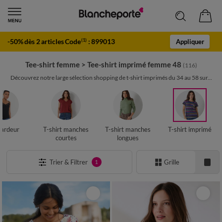
-50% dès 2 articles Code
:
899013
(1)
Appliquer
Tee-shirt femme
>
Tee-shirt imprimé femme 48
(116)
Découvrez notre large sélection shopping de t-shirt imprimés du 34 au 58 sur...
ardeur
T-shirt manches
T-shirt manches
T-shirt imprimé
courtes
longues
Trier & Filtrer
Grille
1