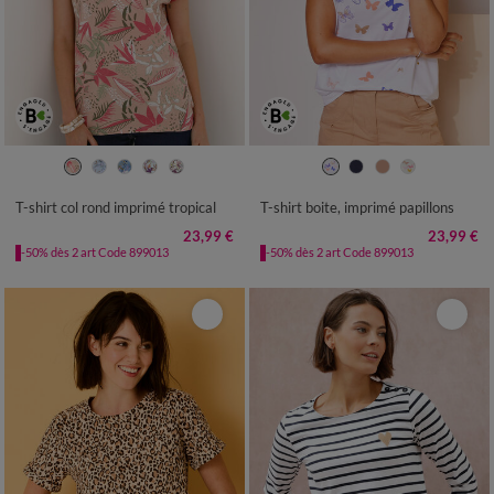
34/36
38/40
42/44
46/48
34/36
38/40
42/44
46/48
50
52
54
50
52
54
T-shirt col rond imprimé tropical
T-shirt boite, imprimé papillons
23,99 €
23,99 €
-50% dès 2 art Code 899013
-50% dès 2 art Code 899013