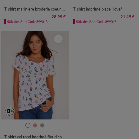
50
52
54
50
52
54
T-shirt marinière broderie coeur doré en coton biologique(**)
T-shirt imprimé placé "love"
28,99 €
21,49 €
-50% dès 2 art Code 899013
-50% dès 2 art Code 899013
34/36
38/40
42/44
46/48
50
52
54
T-shirt col rond imprimé fleuri coton