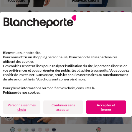
Nouveauté
Nouveau coloris
34/36
38/40
42/44
46/48
34/36
38/40
42/44
46/48
50
52
54
50
52
54
T-shirt col rond imprimé placé
T-shirt marinière manches longues, brodé "cœur" uni ou imprimé léopard
21,49 €
*
23,99 €
*
Bienvenue sur notre site.
Pour vous offrir un shopping personnalisé, Blancheporte et ses partenaires
utilisent des cookies.
Ces cookies seront utilisés pour analyser l'utilisation du site, le personnaliser selon
vos préférences et vous présenter des publicités adaptées à vos goûts. Vous pouvez
choisir de les refuser. Dans ce cas, seuls les cookies nécessaires au fonctionnement
du site seront utilisés. Vos choix sont conservés 6 mois.
Pour plus d'informations ou modifier vos choix, consultez la
Politique de nos cookies
.
Personnaliser mes
Continuer sans
Accepter et
choix
accepter
fermer
34/36
38/40
42/44
46/48
34/36
38/40
42/44
46/48