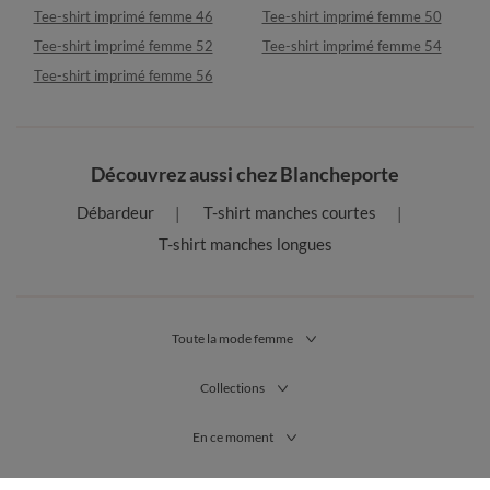
Tee-shirt imprimé femme 46
Tee-shirt imprimé femme 50
Tee-shirt imprimé femme 52
Tee-shirt imprimé femme 54
Tee-shirt imprimé femme 56
Découvrez aussi chez Blancheporte
Débardeur
T-shirt manches courtes
T-shirt manches longues
Toute la mode femme
Collections
En ce moment