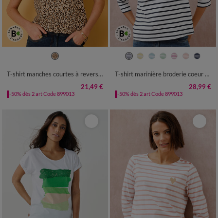
34/36
38/40
42/44
46/48
34/36
38/40
42/44
46/48
50
52
54
50
52
54
T-shirt manches courtes à revers, imprimé peau de bête
T-shirt marinière broderie coeur doré en coton biologique(**)
21,49 €
28,99 €
-50% dès 2 art Code 899013
-50% dès 2 art Code 899013