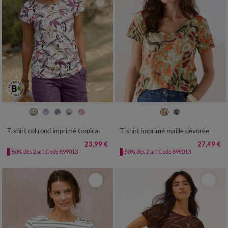
34/36
38/40
42/44
46/48
34/36
38/40
42/44
46/48
50
52
54
50
52
54
T-shirt col rond imprimé tropical
T-shirt imprimé maille dévorée
23,99 €
27,49 €
-50% dès 2 art Code 899013
-50% dès 2 art Code 899013