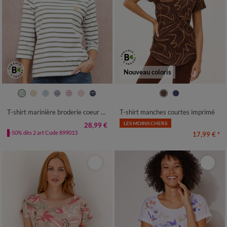
Nouveau coloris
34/36
38/40
42/44
46/48
34/36
38/40
42/44
46/48
50
52
54
50
52
54
T-shirt marinière broderie coeur doré en coton biologique(**)
T-shirt manches courtes imprimé
LES MOINS CHERS
28,99 €
-50% dès 2 art Code 899013
17,99 €
*