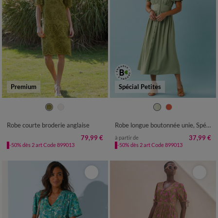
Premium
Spécial Petites
36
38
40
42
44
46
48
34
36
38
40
42
44
46
50
52
48
50
52
Robe courte broderie anglaise
Robe longue boutonnée unie, Spécial Petites
79,99 €
37,99 €
à partir de
-50% dès 2 art Code 899013
-50% dès 2 art Code 899013