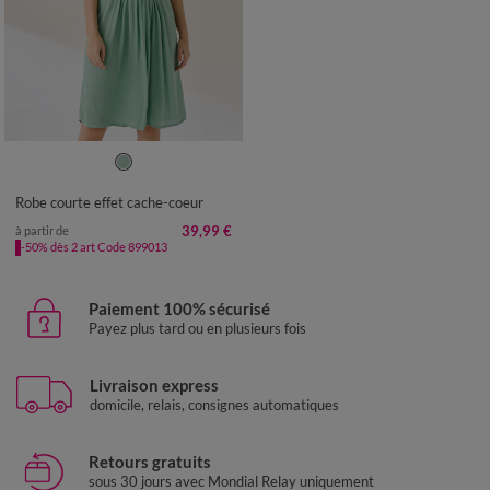
36
38
40
42
44
46
48
50
52
54
Robe courte effet cache-coeur
39,99 €
à partir de
-50% dès 2 art Code 899013
Paiement 100% sécurisé
Payez plus tard ou en plusieurs fois
Livraison express
domicile, relais, consignes automatiques
Retours gratuits
sous 30 jours avec Mondial Relay uniquement