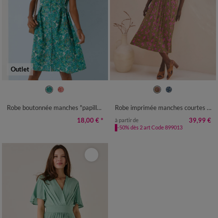
Outlet
36
38
40
42
44
46
48
36
38
40
42
44
46
48
50
52
50
52
54
Robe boutonnée manches "papillon" imprimée
Robe imprimée manches courtes en crépon
18,00 €
*
39,99 €
à partir de
-50% dès 2 art Code 899013