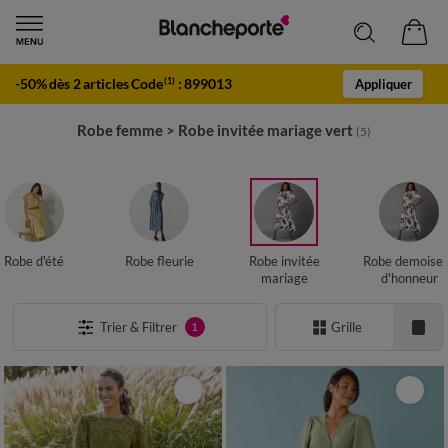
-50% dès 2 articles Code
:
899013
(1)
Appliquer
Robe femme
>
Robe invitée mariage vert
(5)
Robe d'été
Robe fleurie
Robe invitée
Robe demoisel
mariage
d'honneur
Trier & Filtrer
Grille
1