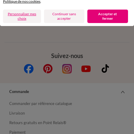
Politique de nos cookies
.
Personnaliser mes
Continuer sans
Accepter et
Depuis votre iPhone
choix
accepter
fermer
Suivez-nous
Commande
Commander par référence catalogue
Livraison
Retours gratuits en Point Relais®
Paiement