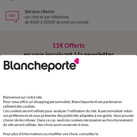
Service clients
par chat et par téléphone
de 8h00 à 20h00 du lundi au samedi
11€ Offerts
en vous inscrivant à la newsletter
dès 20€ d’achat
conditions dans votre email de confirmation
Ok
Bienvenue sur notre site.
Pour vous offrir un shopping personnalisé, Blancheporte et ses partenaires
utilisent des cookies.
Ces cookies seront utilisés pour analyser l'utilisation du site, le personnaliser selon
vos préférences et vous présenter des publicités adaptées à vos goûts. Vous pouvez
Téléchargez l’application
choisir de les refuser. Dans ce cas, seuls les cookies nécessaires au fonctionnement
du site seront utilisés. Vos choix sont conservés 6 mois.
Pour plus d'informations ou modifier vos choix, consultez la