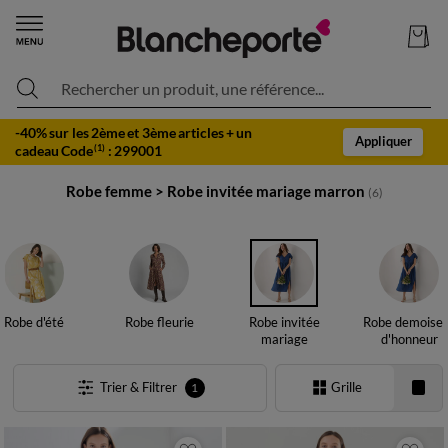
Rechercher un produit, une référence...
-40% sur les 2ème et 3ème articles + un
Appliquer
cadeau Code
:
299001
(1)
Robe femme
>
Robe invitée mariage marron
(6)
Robe d'été
Robe fleurie
Robe invitée
Robe demoisel
mariage
d'honneur
Trier & Filtrer
Grille
1