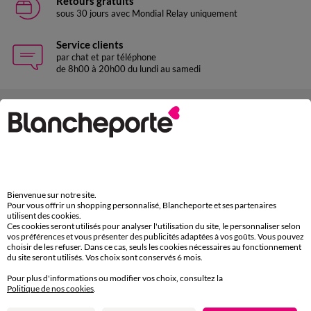
Retours gratuits
sous 30 jours avec Mondial Relay uniquement
Service clients
par chat et par téléphone
de 8h00 à 20h00 du lundi au samedi
11€ Offerts
en vous inscrivant à la newsletter
dès 20€ d’achat
conditions dans votre email de confirmation
Bienvenue sur notre site.
Pour vous offrir un shopping personnalisé, Blancheporte et ses partenaires
Ok
utilisent des cookies.
Ces cookies seront utilisés pour analyser l'utilisation du site, le personnaliser selon
vos préférences et vous présenter des publicités adaptées à vos goûts. Vous pouvez
choisir de les refuser. Dans ce cas, seuls les cookies nécessaires au fonctionnement
du site seront utilisés. Vos choix sont conservés 6 mois.
Pour plus d'informations ou modifier vos choix, consultez la
Téléchargez l’application
Politique de nos cookies
.