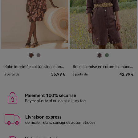
36
38
40
42
44
46
48
36
38
40
42
44
46
48
50
52
54
50
52
54
Robe imprimée col tunisien, manches boules
Robe chemise en coton-lin, manches retroussables
35,99 €
42,99 €
à partir de
à partir de
Paiement 100% sécurisé
Payez plus tard ou en plusieurs fois
Livraison express
domicile, relais, consignes automatiques