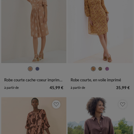
36
38
40
42
44
46
48
36
38
40
42
44
46
48
50
52
54
50
52
54
Robe courte cache-coeur imprimée bouquet
Robe courte, en voile imprimé
45,99 €
35,99 €
à partir de
à partir de