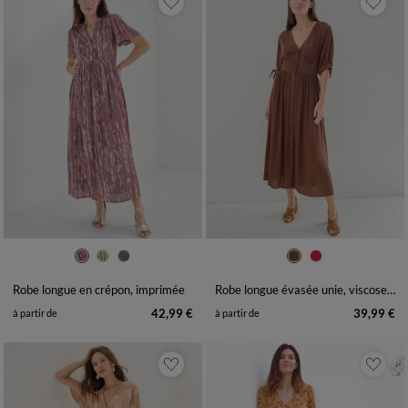
36
38
40
42
44
46
48
36
38
40
42
44
46
48
50
52
54
50
52
54
Robe longue en crépon, imprimée
Robe longue évasée unie, viscose crépon
42,99 €
39,99 €
à partir de
à partir de