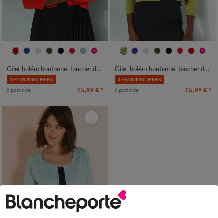
34/36
38/40
42/44
46/48
34/36
38/40
42/44
46/48
50
52
54
50
52
54
Gilet boléro boutonné, toucher doux
Gilet boléro boutonné, toucher doux
LES MOINS CHERS
LES MOINS CHERS
15,99 €
*
15,99 €
*
à partir de
à partir de