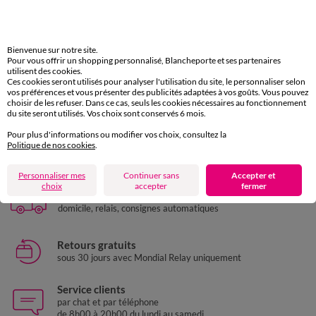
Bienvenue sur notre site.
34/36
38/40
42/44
46/48
Pour vous offrir un shopping personnalisé, Blancheporte et ses partenaires
50
52
54
utilisent des cookies.
Gilet boléro boutonné, toucher doux
Ces cookies seront utilisés pour analyser l'utilisation du site, le personnaliser selon
vos préférences et vous présenter des publicités adaptées à vos goûts. Vous pouvez
LES MOINS CHERS
choisir de les refuser. Dans ce cas, seuls les cookies nécessaires au fonctionnement
19,49 €
*
du site seront utilisés. Vos choix sont conservés 6 mois.
Pour plus d'informations ou modifier vos choix, consultez la
Politique de nos cookies
.
Paiement 100% sécurisé
Payez plus tard ou en plusieurs fois
Personnaliser mes
Continuer sans
Accepter et
choix
accepter
fermer
Livraison express
domicile, relais, consignes automatiques
Retours gratuits
sous 30 jours avec Mondial Relay uniquement
Service clients
par chat et par téléphone
de 8h00 à 20h00 du lundi au samedi