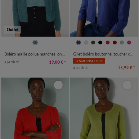
Outlet
34/36
38/40
42/44
46/48
34/36
38/40
42/44
46/48
50
52
54
50
52
54
Boléro maille poilue manches longues
Gilet boléro boutonné, toucher doux
LES MOINS CHERS
19,00 €
*
à partir de
15,99 €
*
à partir de