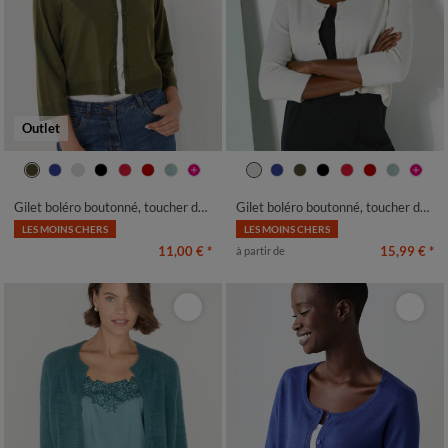
Outlet
34/36
38/40
42/44
46/48
34/36
38/40
42/44
46/48
50
52
54
50
52
54
Gilet boléro boutonné, toucher doux
Gilet boléro boutonné, toucher doux
LES MOINS CHERS
LES MOINS CHERS
11,00 €
*
15,99 €
*
à partir de