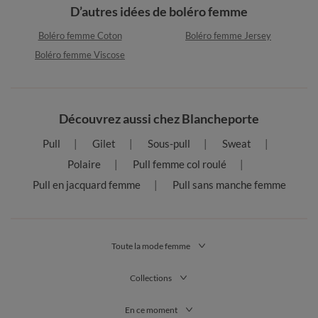
D’autres idées de boléro femme
Boléro femme Coton
Boléro femme Jersey
Boléro femme Viscose
Découvrez aussi chez Blancheporte
Pull
Gilet
Sous-pull
Sweat
Polaire
Pull femme col roulé
Pull en jacquard femme
Pull sans manche femme
Toute la mode femme
Collections
En ce moment