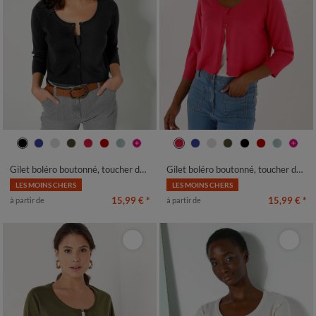
34/36
38/40
42/44
46/48
34/36
38/40
42/44
46/48
50
52
54
50
52
54
Gilet boléro boutonné, toucher doux
Gilet boléro boutonné, toucher doux
LES MOINS CHERS
LES MOINS CHERS
15,99 €
*
15,99 €
*
à partir de
à partir de