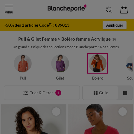
-50% dès 2 articles Code
:
899013
(1)
Appliquer
Pull & Gilet Femme
>
Boléro femme Acrylique
(9)
Un grand classique des collections mode Blancheporte ! Nos clientes...
Pull
Gilet
Boléro
Sou
Trier & Filtrer
Grille
1