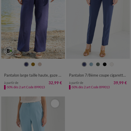
36
38
40
42
44
46
48
36
38
40
42
44
46
48
50
52
54
50
52
54
Pantalon large taille haute, gaze de coton
Pantalon 7/8ème coupe cigarette, uni
32,99 €
39,99 €
à partir de
à partir de
-50% dès 2 art Code 899013
-50% dès 2 art Code 899013