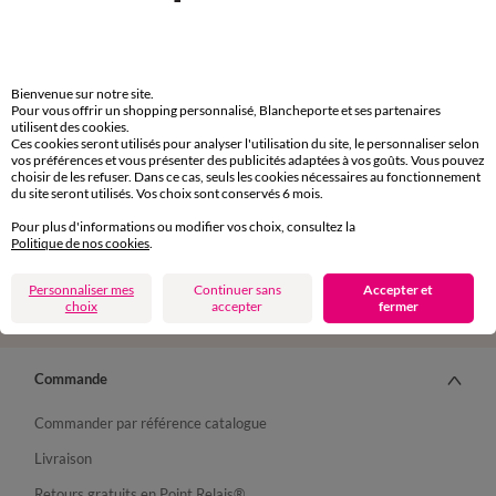
Bienvenue sur notre site.
Depuis votre iPhone
Pour vous offrir un shopping personnalisé, Blancheporte et ses partenaires
utilisent des cookies.
Ces cookies seront utilisés pour analyser l'utilisation du site, le personnaliser selon
vos préférences et vous présenter des publicités adaptées à vos goûts. Vous pouvez
choisir de les refuser. Dans ce cas, seuls les cookies nécessaires au fonctionnement
du site seront utilisés. Vos choix sont conservés 6 mois.
Pour plus d'informations ou modifier vos choix, consultez la
Suivez-nous
Politique de nos cookies
.
Personnaliser mes
Continuer sans
Accepter et
choix
accepter
fermer
Commande
Commander par référence catalogue
Livraison
Retours gratuits en Point Relais®