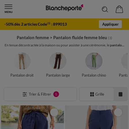
-50% dès 2 articles Code
:
899013
(1)
Appliquer
Pantalon femme
>
Pantalon fluide femme bleu
(3)
En tenue décontractée à la maison ou pour assister à une cérémonie, le
pantalo...
Pantalon droit
Pantalon large
Pantalon chino
Panta
Trier & Filtrer
Grille
1