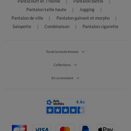
Pantacourt et 7/8ème
Pantalon battle
Pantalon taille haute
Jogging
Pantalon de ville
Pantalon gainant et morpho
Salopette
Combinaison
Pantalon cigarette
Toute la mode femme
Collections
En ce moment