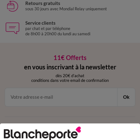
Retours gratuits
sous 30 jours avec Mondial Relay uniquement
Service clients
par chat et par téléphone
de 8h00 à 20h00 du lundi au samedi
11€ Offerts
en vous inscrivant à la newsletter
dès 20€ d’achat
conditions dans votre email de confirmation
Ok
Téléchargez l’application