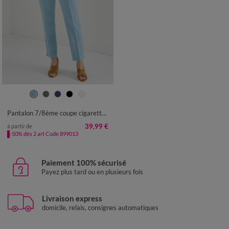
36
38
40
42
44
46
48
50
52
54
Pantalon 7/8ème coupe cigarette, uni
39,99 €
à partir de
-50% dès 2 art Code 899013
Paiement 100% sécurisé
Payez plus tard ou en plusieurs fois
Livraison express
domicile, relais, consignes automatiques