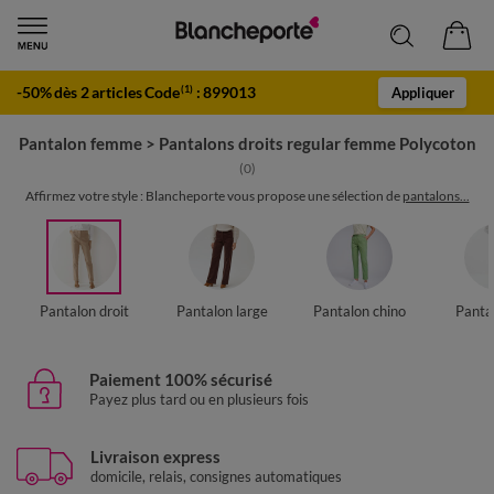
-50% dès 2 articles Code
:
899013
(1)
Appliquer
Pantalon femme
>
Pantalons droits regular femme Polycoton
(0)
Affirmez votre style : Blancheporte vous propose une sélection de
pantalons...
Pantalon droit
Pantalon large
Pantalon chino
Panta
Paiement 100% sécurisé
Payez plus tard ou en plusieurs fois
Livraison express
domicile, relais, consignes automatiques