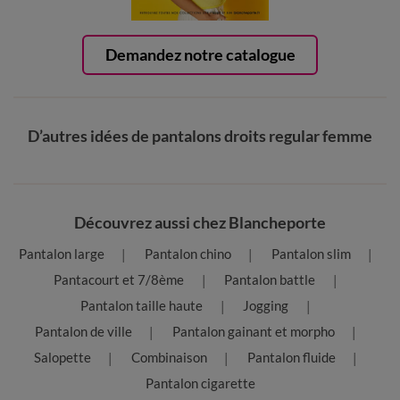
Demandez notre catalogue
D’autres idées de pantalons droits regular femme
Découvrez aussi chez Blancheporte
Pantalon large
Pantalon chino
Pantalon slim
Pantacourt et 7/8ème
Pantalon battle
Pantalon taille haute
Jogging
Pantalon de ville
Pantalon gainant et morpho
Salopette
Combinaison
Pantalon fluide
Pantalon cigarette