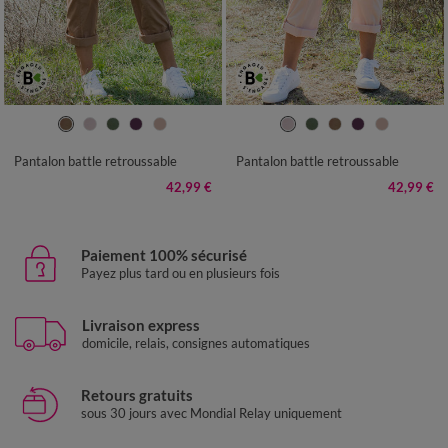
36
38
40
42
44
46
48
36
38
40
42
44
46
48
50
52
54
50
52
54
Pantalon battle retroussable
Pantalon battle retroussable
42,99 €
42,99 €
Paiement 100% sécurisé
Payez plus tard ou en plusieurs fois
Livraison express
domicile, relais, consignes automatiques
Retours gratuits
sous 30 jours avec Mondial Relay uniquement