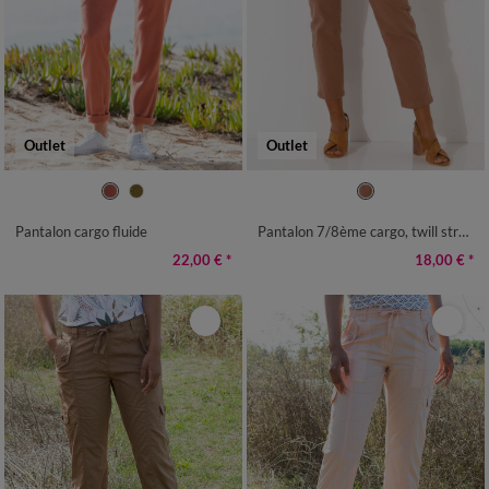
Outlet
Outlet
36
38
40
42
44
46
48
36
38
40
42
44
46
48
50
52
50
52
Pantalon cargo fluide
Pantalon 7/8ème cargo, twill stretch
22,00 €
*
18,00 €
*