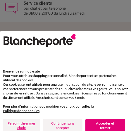
Service clients
par chat et par téléphone
de 8h00 à 20h00 du lundi au samedi
11€ Offerts
en vous inscrivant à la newsletter
dès 20€ d’achat
conditions dans votre email de confirmation
Bienvenue sur notre site.
Ok
Pour vous offrir un shopping personnalisé, Blancheporte et ses partenaires
utilisent des cookies.
Ces cookies seront utilisés pour analyser l'utilisation du site, le personnaliser selon
vos préférences et vous présenter des publicités adaptées à vos goûts. Vous pouvez
choisir de les refuser. Dans ce cas, seuls les cookies nécessaires au fonctionnement
du site seront utilisés. Vos choix sont conservés 6 mois.
Téléchargez l’application
Pour plus d'informations ou modifier vos choix, consultez la
Politique de nos cookies
.
Personnaliser mes
Continuer sans
Accepter et
choix
accepter
fermer