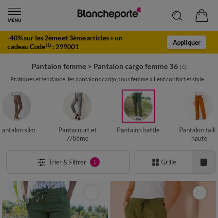
-40% sur les 2ème et 3ème articles + un
Appliquer
cadeau Code
:
299001
(1)
Pantalon femme
>
Pantalon cargo femme 36
(6)
Pratiques et tendance, les pantalons cargo pour femme allient confort et style...
Pantalon slim
Pantacourt et
Pantalon battle
Pantalon taill
7/8ème
haute
Trier & Filtrer
Grille
1