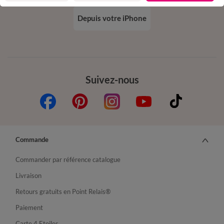
Depuis votre iPhone
Suivez-nous
Commande
Commander par référence catalogue
Livraison
Retours gratuits en Point Relais®
Paiement
Carte 4 Etoiles