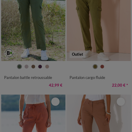
Outlet
36
38
40
42
44
46
48
36
38
40
42
44
46
48
50
52
54
50
52
Pantalon battle retroussable
Pantalon cargo fluide
42,99 €
22,00 €
*