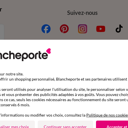
r
Suivez-nous
mande
Aide & conseils
ur notre site.
nder par référence catalogue
Contactez-nous
ffrir un shopping personnalisé, Blancheporte et ses partenaires utilisent
son
Questions fréquentes
seront utilisés pour analyser l'utilisation du site, le personnaliser selon 
 et vous présenter des publicités adaptées à vos goûts. Vous pouvez chois
s gratuits en Point Relais®
Le blog Blancheporte
ns ce cas, seuls les cookies nécessaires au fonctionnement du site seront u
ent
Nos e-catalogues à consul
conservés 6 mois.
4 Etoiles
'informations ou modifier vos choix, consultez la
Politique de nos cookie
fres et codes promos
aliser mes choix
Continuer sans accepter
Accepter et