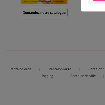
Demandez notre catalogue
Pantalon droit
Pantalon large
Pantalon c
Jogging
Pantalon de ville