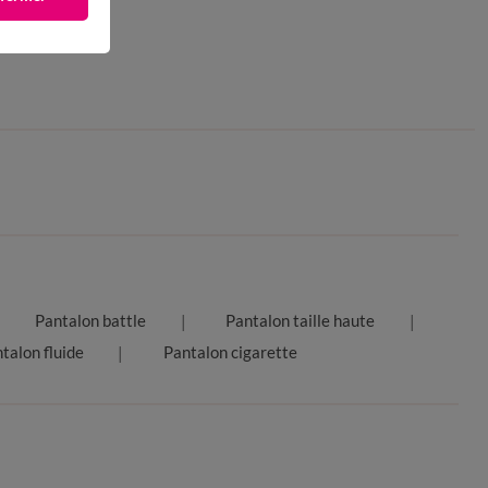
Pantalon battle
Pantalon taille haute
talon fluide
Pantalon cigarette