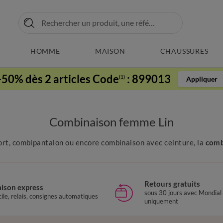
HOMME
MAISON
CHAUSSURES
-50% dès 2 articles Code
:
899013
(1)
Appliquer
Combinaison femme Lin
t, combipantalon ou encore combinaison avec ceinture, la
comb
Retours gratuits
aison express
sous 30 jours avec Mondial
ile, relais, consignes automatiques
uniquement