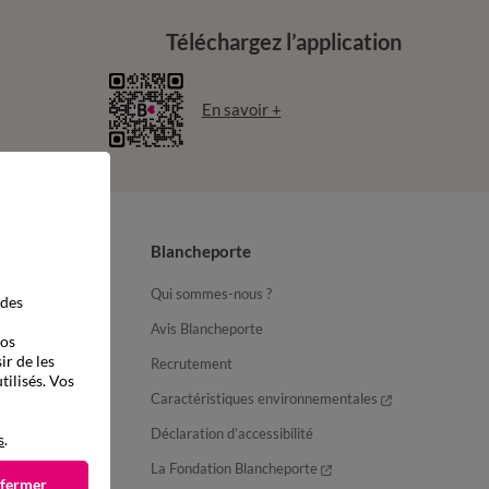
Téléchargez l’application
En savoir +
Blancheporte
Qui sommes-nous ?
 des
Avis Blancheporte
vos
ir de les
Recrutement
tilisés. Vos
ter
Caractéristiques environnementales
Déclaration d’accessibilité
s
.
La Fondation Blancheporte
 fermer