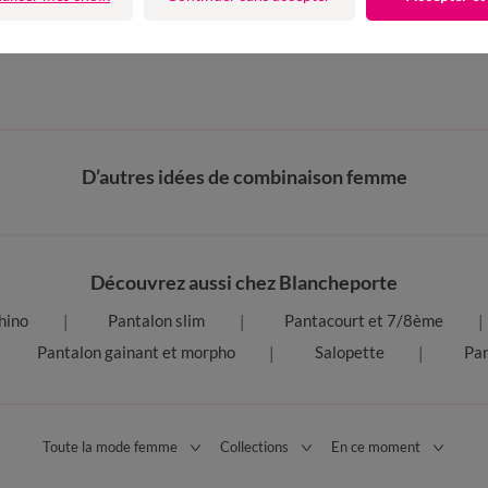
D’autres idées de combinaison femme
Découvrez aussi chez Blancheporte
hino
Pantalon slim
Pantacourt et 7/8ème
Pantalon gainant et morpho
Salopette
Pan
Toute la mode femme
Collections
En ce moment