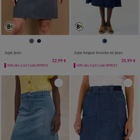
36
38
40
42
44
46
48
36
38
40
42
44
46
48
50
52
50
52
Jupe jean
Jupe longue évasée en jean
32,99 €
35,99 €
-50% dès 2 art Code 899013
-50% dès 2 art Code 899013