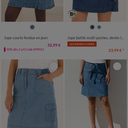
36
38
40
42
44
46
48
36
38
40
42
44
46
48
50
52
54
50
52
54
Jupe courte fendue en jean
Jupe battle multi-poches, denim léger
LES MOINS CHERS
32,99 €
-50% dès 2 art Code 899013
23,99 €
*