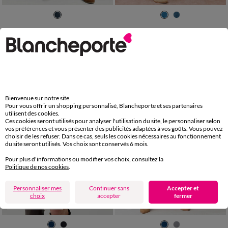
36
38
40
42
44
46
48
36
38
40
42
44
46
48
50
52
54
50
52
54
Jupe longue évasée à godets, jean
Jupe longue évasée boutonnée devant, denim stretch
39,99 €
*
37,99 €
-50% dès 2 art Code 899013
Bienvenue sur notre site.
Pour vous offrir un shopping personnalisé, Blancheporte et ses partenaires
utilisent des cookies.
Ces cookies seront utilisés pour analyser l'utilisation du site, le personnaliser selon
vos préférences et vous présenter des publicités adaptées à vos goûts. Vous pouvez
choisir de les refuser. Dans ce cas, seuls les cookies nécessaires au fonctionnement
du site seront utilisés. Vos choix sont conservés 6 mois.
Pour plus d'informations ou modifier vos choix, consultez la
Politique de nos cookies
.
Personnaliser mes
Continuer sans
Accepter et
choix
accepter
fermer
Nouveau coloris
36
38
40
42
44
46
48
36
38
40
42
44
46
48