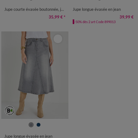
50
52
50
52
54
Jupe courte évasée boutonnée, jean
Jupe longue évasée en jean
35,99 €
*
39,99 €
-50% dès 2 art Code 899013
36
38
40
42
44
46
48
50
52
54
Jupe longue évasée en jean