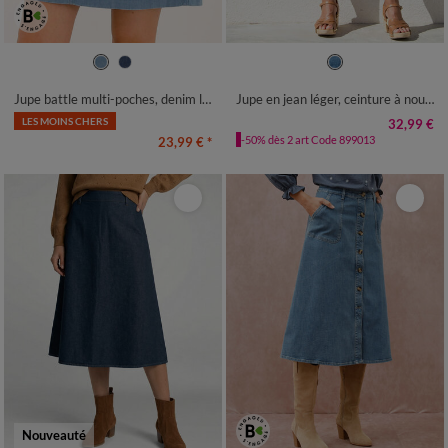
36
38
40
42
44
46
48
36
38
40
42
44
46
48
50
52
54
50
52
54
Jupe battle multi-poches, denim léger
Jupe en jean léger, ceinture à nouer
LES MOINS CHERS
32,99 €
-50% dès 2 art Code 899013
23,99 €
*
Nouveauté