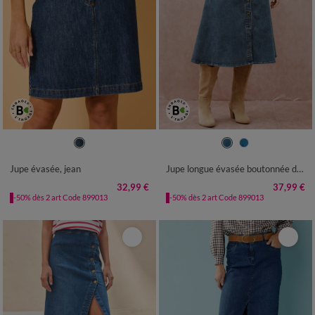
36
38
40
42
44
46
48
36
38
40
42
44
46
48
50
52
54
50
52
54
Jupe évasée, jean
Jupe longue évasée boutonnée devant, denim stretch
32,99 €
37,99 €
-50% dès 2 art Code 899013
-50% dès 2 art Code 899013