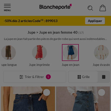
-50% dès 2 articles Code
:
899013
(1)
Appliquer
Jupe
>
Jupe en jean femme 40
(17)
La jupe en jean fait partie des pièces de garde-robe qui sont aussi indémodables...
Jupe longue
Jupe imprimée
Jupe en jean
Jupe évasée
Trier & Filtrer
Grille
1