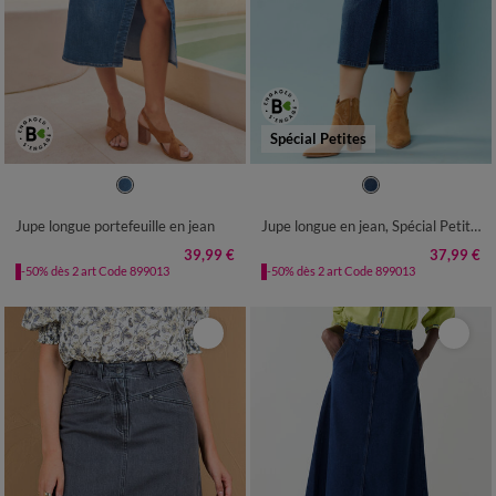
Spécial Petites
36
38
40
42
44
46
48
34
36
38
40
42
44
46
50
52
54
48
50
52
Jupe longue portefeuille en jean
Jupe longue en jean, Spécial Petites
39,99 €
37,99 €
-50% dès 2 art Code 899013
-50% dès 2 art Code 899013