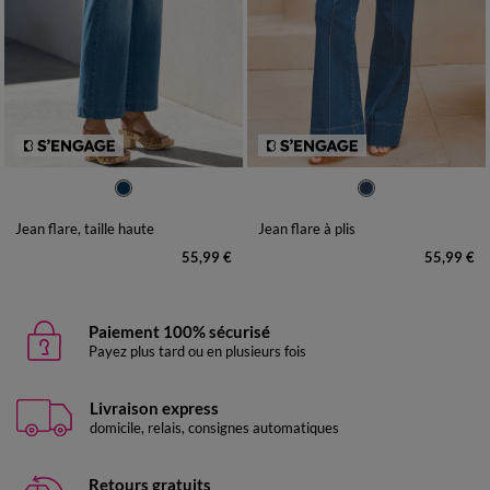
36
38
40
42
44
46
48
36
38
40
42
44
46
48
50
52
50
52
Jean flare, taille haute
Jean flare à plis
55,99 €
55,99 €
Paiement 100% sécurisé
Payez plus tard ou en plusieurs fois
Livraison express
domicile, relais, consignes automatiques
Retours gratuits