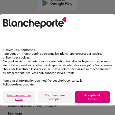
Depuis votre iPhone
Bienvenue sur notre site.
Suivez-nous
Pour vous offrir un shopping personnalisé, Blancheporte et ses partenaires
utilisent des cookies.
Ces cookies seront utilisés pour analyser l'utilisation du site, le personnaliser selon
vos préférences et vous présenter des publicités adaptées à vos goûts. Vous pouvez
choisir de les refuser. Dans ce cas, seuls les cookies nécessaires au fonctionnement
du site seront utilisés. Vos choix sont conservés 6 mois.
Pour plus d'informations ou modifier vos choix, consultez la
Commande
Politique de nos cookies
.
Commander par référence catalogue
Personnaliser mes
Continuer sans
Accepter et
Livraison
choix
accepter
fermer
Retours gratuits en Point Relais®
Paiement