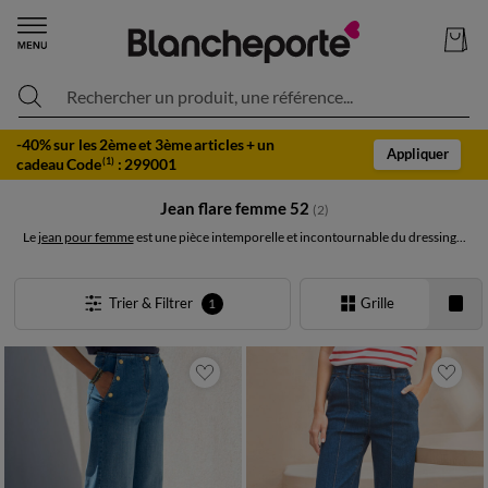
Rechercher un produit, une référence...
-40% sur les 2ème et 3ème articles + un
Appliquer
cadeau Code
:
299001
(1)
Jean flare femme 52
(2)
Le
jean pour femme
est une pièce intemporelle et incontournable du dressing...
Trier & Filtrer
Grille
1