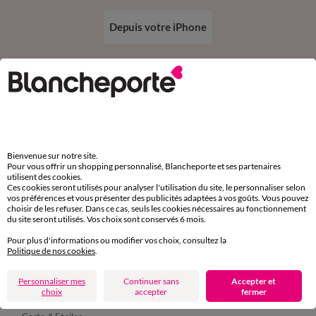
Depuis votre iPhone
Suivez-nous
Bienvenue sur notre site.
Pour vous offrir un shopping personnalisé, Blancheporte et ses partenaires
utilisent des cookies.
Ces cookies seront utilisés pour analyser l'utilisation du site, le personnaliser selon
Commande
vos préférences et vous présenter des publicités adaptées à vos goûts. Vous pouvez
choisir de les refuser. Dans ce cas, seuls les cookies nécessaires au fonctionnement
du site seront utilisés. Vos choix sont conservés 6 mois.
Commander par référence catalogue
Pour plus d'informations ou modifier vos choix, consultez la
Livraison
Politique de nos cookies
.
Retours gratuits en Point Relais®
Personnaliser mes
Continuer sans
Accepter et
choix
accepter
fermer
Paiement