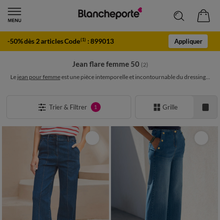
-50% dès 2 articles Code
:
899013
(1)
Appliquer
Jean flare femme 50
(2)
Le
jean pour femme
est une pièce intemporelle et incontournable du dressing...
Trier & Filtrer
Grille
1