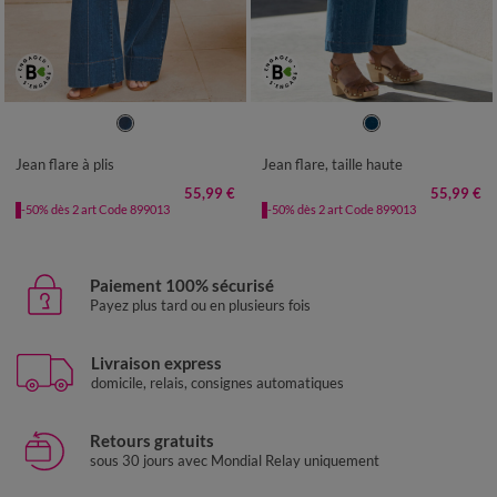
36
38
40
42
44
46
48
36
38
40
42
44
46
48
50
52
50
52
Jean flare à plis
Jean flare, taille haute
55,99 €
55,99 €
-50% dès 2 art Code 899013
-50% dès 2 art Code 899013
Paiement 100% sécurisé
Payez plus tard ou en plusieurs fois
Livraison express
domicile, relais, consignes automatiques
Retours gratuits
sous 30 jours avec Mondial Relay uniquement