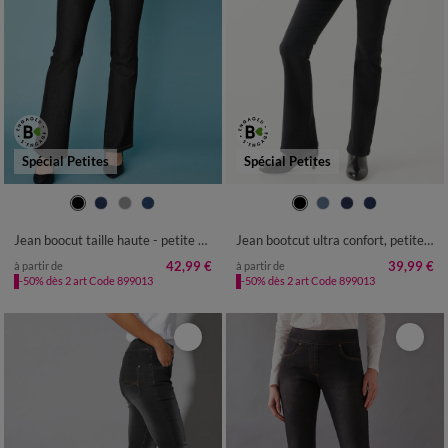
Spécial Petites
Spécial Petites
36
38
40
42
44
46
48
36
38
40
42
44
46
48
50
52
50
52
54
Jean boocut taille haute - petite stature
Jean bootcut ultra confort, petite stature
42,99 €
39,99 €
à partir de
à partir de
-50% dès 2 art Code 899013
-50% dès 2 art Code 899013