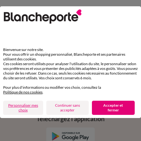
Service clients
par chat et par téléphone
de 8h00 à 20h00 du lundi au samedi
11€ Offerts
Bienvenue sur notre site.
en vous inscrivant à la newsletter
Pour vous offrir un shopping personnalisé, Blancheporte et ses partenaires
utilisent des cookies.
dès 20€ d’achat
Ces cookies seront utilisés pour analyser l'utilisation du site, le personnaliser selon
conditions dans votre email de confirmation
vos préférences et vous présenter des publicités adaptées à vos goûts. Vous pouvez
choisir de les refuser. Dans ce cas, seuls les cookies nécessaires au fonctionnement
du site seront utilisés. Vos choix sont conservés 6 mois.
Ok
Pour plus d'informations ou modifier vos choix, consultez la
Politique de nos cookies
.
Personnaliser mes
Continuer sans
Accepter et
choix
accepter
fermer
Téléchargez l’application