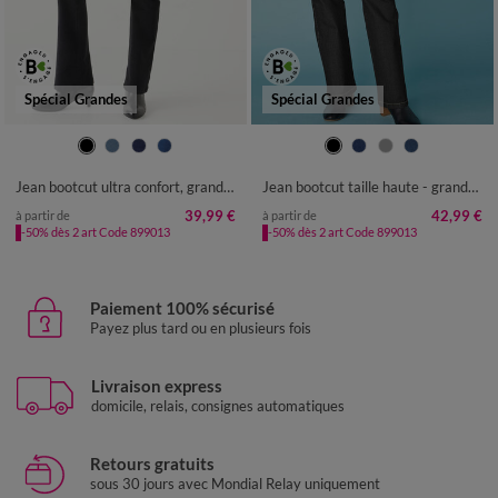
Spécial Grandes
Spécial Grandes
36
38
40
42
44
46
48
36
38
40
42
44
46
48
50
52
54
50
52
Jean bootcut ultra confort, grande stature
Jean bootcut taille haute - grande stature
39,99 €
42,99 €
à partir de
à partir de
-50% dès 2 art Code 899013
-50% dès 2 art Code 899013
Paiement 100% sécurisé
Payez plus tard ou en plusieurs fois
Livraison express
domicile, relais, consignes automatiques
Retours gratuits
sous 30 jours avec Mondial Relay uniquement