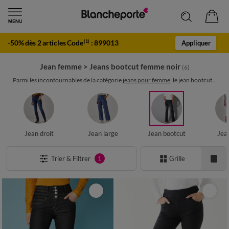
-50% dès 2 articles Code
:
899013
(1)
Appliquer
Jean femme
>
Jeans bootcut femme noir
(6)
Parmi les incontournables de la catégorie
jeans pour femme
, le jean bootcut...
Jean droit
Jean large
Jean bootcut
Jea
Trier & Filtrer
Grille
1