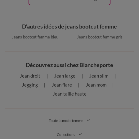
D’autres idées de jeans bootcut femme
Jeans bootcut femme bleu
Jeans bootcut femme gris
Découvrez aussi chez Blancheporte
Jean droit
Jean large
Jean slim
Jegging
Jean flare
Jean mom
Jean taille haute
Toute la mode femme
Collections