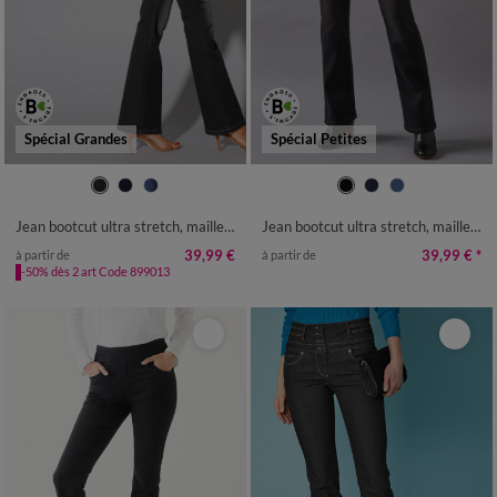
Spécial Grandes
Spécial Petites
36
38
40
42
44
46
48
36
38
40
42
44
46
48
50
52
54
50
52
54
Jean bootcut ultra stretch, maille effet jean, grande stature
Jean bootcut ultra stretch, maille effet denim - petite stature
39,99 €
39,99 €
*
à partir de
à partir de
-50% dès 2 art Code 899013