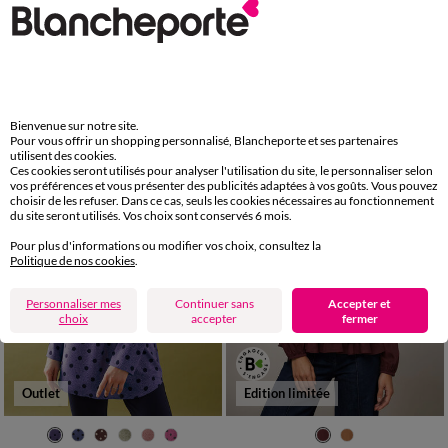
36
38
40
42
44
46
48
36
38
40
42
44
46
48
50
52
54
50
52
54
Blouse en voile imprimé tachiste
Blouse macramé col V manches longues, crêpe fluide
32,99 €
39,99 €
à partir de
à partir de
-50% dès 2 art Code 899013
-50% dès 2 art Code 899013
Bienvenue sur notre site.
Pour vous offrir un shopping personnalisé, Blancheporte et ses partenaires
utilisent des cookies.
Ces cookies seront utilisés pour analyser l'utilisation du site, le personnaliser selon
vos préférences et vous présenter des publicités adaptées à vos goûts. Vous pouvez
choisir de les refuser. Dans ce cas, seuls les cookies nécessaires au fonctionnement
du site seront utilisés. Vos choix sont conservés 6 mois.
Pour plus d'informations ou modifier vos choix, consultez la
Politique de nos cookies
.
Personnaliser mes
Continuer sans
Accepter et
choix
accepter
fermer
Outlet
Edition limitée
36
38
40
42
44
46
48
36
38
40
42
44
46
48