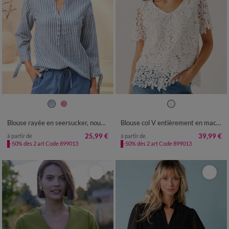
36
38
40
42
44
46
48
36
38
40
42
44
46
48
50
52
54
50
52
54
Blouse rayée en seersucker, nouettes aux manches
Blouse col V entièrement en macramé
25,99 €
39,99 €
à partir de
à partir de
-50% dès 2 art Code 899013
-50% dès 2 art Code 899013