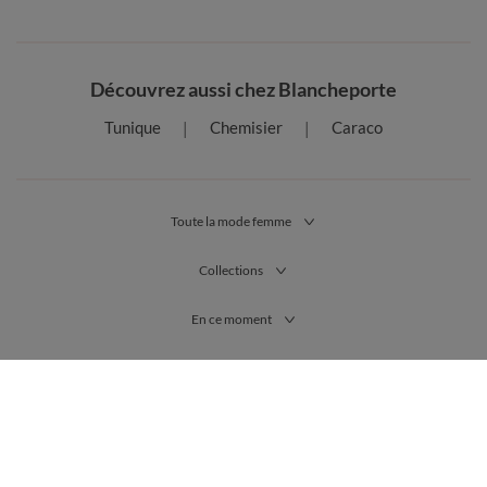
Découvrez aussi chez Blancheporte
Tunique
Chemisier
Caraco
Toute la mode femme
Collections
En ce moment