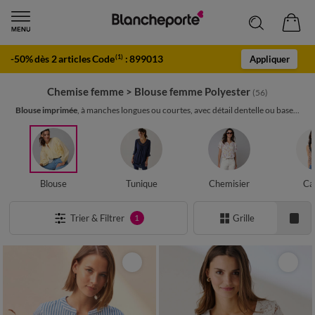
-50% dès 2 articles Code
:
899013
(1)
Appliquer
Chemise femme
>
Blouse femme Polyester
(56)
Blouse imprimée
, à manches longues ou courtes, avec détail dentelle ou base...
Blouse
Tunique
Chemisier
Ca
Trier & Filtrer
Grille
1