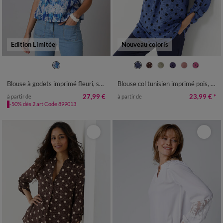
Edition Limitée
Nouveau coloris
36
38
40
42
44
46
48
36
38
40
42
44
46
48
50
52
50
52
54
56
58
Blouse à godets imprimé fleuri, sans manches
Blouse col tunisien imprimé pois, crêpe
27,99 €
23,99 €
*
à partir de
à partir de
-50% dès 2 art Code 899013