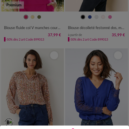
Premium
36
38
40
42
44
46
48
36
38
40
42
44
46
48
50
52
50
52
54
Blouse fluide col V manches courtes, unie
Blouse décolleté festonné dos, manches dentelle
37,99 €
35,99 €
à partir de
-50% dès 2 art Code 899013
-50% dès 2 art Code 899013