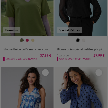
Premium
Spécial Petites
36
38
40
42
44
46
48
34
36
38
40
42
44
46
50
52
48
50
Blouse fluide col V manches courtes, unie
Blouse unie spécial Petites plis piqués, doublée
37,99 €
27,99 €
à partir de
-50% dès 2 art Code 899013
-50% dès 2 art Code 899013