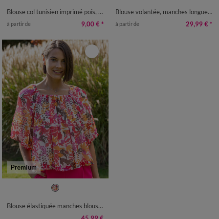
50
52
54
56
58
50
52
Blouse col tunisien imprimé pois, crêpe
Blouse volantée, manches longues blousantes, voile
9,00 €
*
29,99 €
*
à partir de
à partir de
Premium
34/36
38/40
42/44
46/48
50
52
Blouse élastiquée manches blousantes, mousseline multicolore
45,99 €