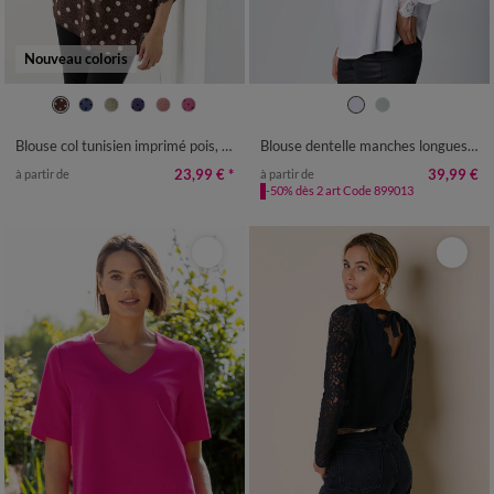
Nouveau coloris
36
38
40
42
44
46
48
36
38
40
42
44
46
48
50
52
54
56
58
50
52
54
Blouse col tunisien imprimé pois, crêpe
Blouse dentelle manches longues blousantes
23,99 €
*
39,99 €
à partir de
à partir de
-50% dès 2 art Code 899013