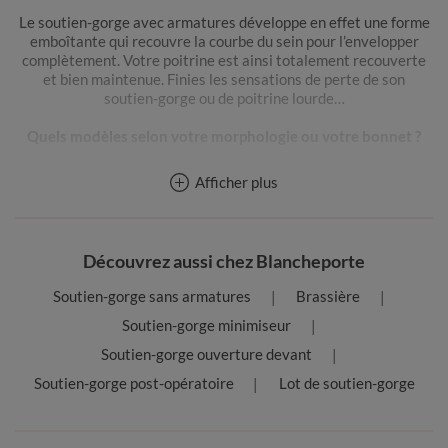
Le soutien-gorge avec armatures développe en effet une forme
emboîtante qui recouvre la courbe du sein pour l’envelopper
complètement. Votre poitrine est ainsi totalement recouverte
et bien maintenue. Finies les sensations de perte de son
soutien-gorge ou de poitrine lourde…
Quels modèles selon votre morphologie ou votre bonnet ?
Apprenez les spécificités de chaque morphologie et offrez à
Afficher plus
votre poitrine le modèle de soutien-gorge parfait :
Les petites poitrines (bonnet A, B ou C) n’ont que l’embarras du
choix : le modèle dépendra de leurs préférences et de l’effet
Découvrez aussi chez Blancheporte
voulu. En effet, un soutien-gorge avec armatures vous offrira un
maintien solide, une poitrine plus galbée et arrondie tandis que
Soutien-gorge sans armatures
Brassière
les modèles sans armatures vous donneront davantage de
confort et de liberté. Pour ce qui est de la forme, qu’il soit push-
Soutien-gorge minimiseur
up, rembourré, plunge ou à coque tout vous va, choisissez
Soutien-gorge ouverture devant
simplement les courbes qui vous plaisent le plus ;
Les poitrines voluptueuses (bonnet D, E ou F) ont tout intérêt à
Soutien-gorge post-opératoire
Lot de soutien-gorge
choisir un modèle avec armatures. Davantage soutenus et
rehaussés, vos seins seront naturellement galbés. Si vous êtes à
la recherche du confort, tournez-vous vers des modèles