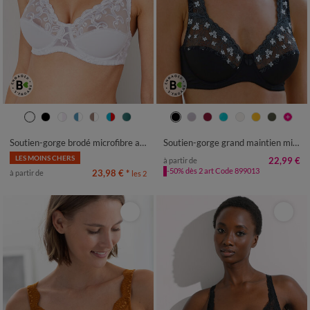
Soutien-gorge brodé microfibre avec armatures Sienne - lot de 2
Soutien-gorge grand maintien microfibre Caminata - avec armatures
LES MOINS CHERS
22,99 €
à partir de
-50% dès 2 art Code 899013
23,98 €
*
à partir de
les 2