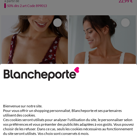
22,99 €
à partir de
-50% dès 2 art Code 899013
Bienvenue sur notre site.
Pour vous offrir un shopping personnalisé, Blancheporte et ses partenaires
utilisent des cookies.
Soutien-gorge grand maintien microfibre Caminata - avec armatures
Soutien-gorge dentelle avec armatures Avila - lot de 2
Ces cookies seront utilisés pour analyser l'utilisation du site, le personnaliser selon
vos préférences et vous présenter des publicités adaptées à vos goûts. Vous pouvez
22,99 €
39,98 €
à partir de
à partir de
les 2
choisir de les refuser. Dans ce cas, seuls les cookies nécessaires au fonctionnement
-50% dès 2 art Code 899013
-50% dès 2 art Code 899013
du site seront utilisés. Vos choix sont conservés 6 mois.