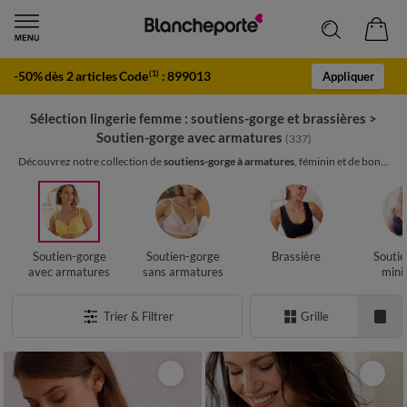
-50% dès 2 articles Code
:
899013
(1)
Appliquer
Sélection lingerie femme : soutiens-gorge et brassières
>
Soutien-gorge avec armatures
(337)
Découvrez notre collection de
soutiens-gorge à armatures
, féminin et de bon...
Soutien-gorge
Soutien-gorge
Brassière
Soutie
avec armatures
sans armatures
mini
Trier & Filtrer
Grille