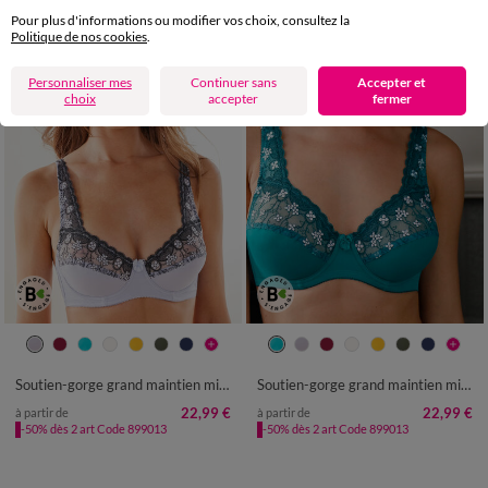
Pour plus d'informations ou modifier vos choix, consultez la
Politique de nos cookies
.
Personnaliser mes
Continuer sans
Accepter et
choix
accepter
fermer
Soutien-gorge grand maintien microfibre Caminata - avec armatures
Soutien-gorge grand maintien microfibre Caminata - avec armatures
22,99 €
22,99 €
à partir de
à partir de
-50% dès 2 art Code 899013
-50% dès 2 art Code 899013