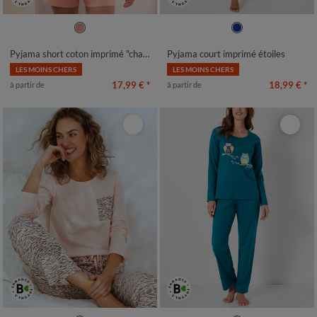
34/36
38/40
42/44
46/48
38/40
42/44
46/48
50
52
50
52
54
54
Pyjama short coton imprimé "chat" manches courtes
Pyjama court imprimé étoiles
LES MOINS CHERS
LES MOINS CHERS
17,99 €
*
18,99 €
*
à partir de
à partir de