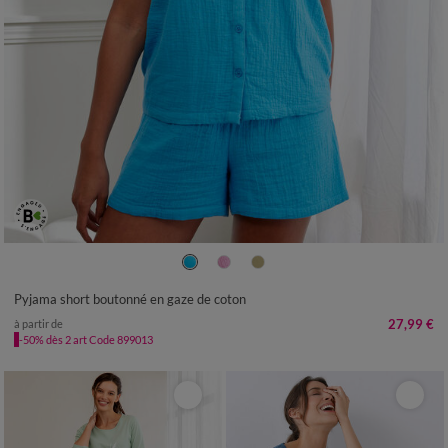
36
38
40
42
44
46
48
50
52
Pyjama short boutonné en gaze de coton
27,99 €
à partir de
-50% dès 2 art Code 899013