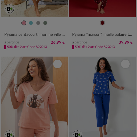
34/36
38/40
42/44
46/48
34/36
38/40
42/44
46/48
50
52
54
50
52
Pyjama pantacourt imprimé ville étoilée
Pyjama "maison", maille polaire toucher peluche
26,99 €
39,99 €
à partir de
à partir de
-50% dès 2 art Code 899013
-50% dès 2 art Code 899013