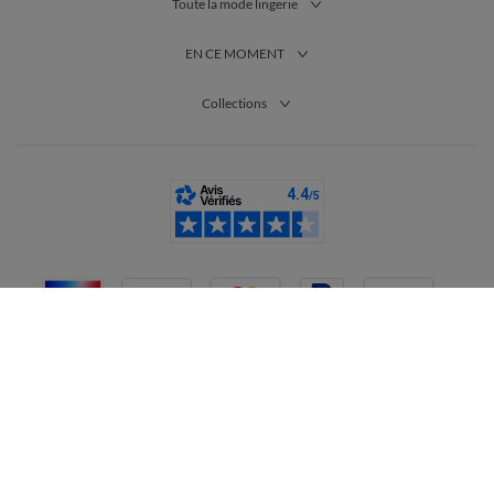
lit … Que vous soyez adepte des grasses matinées ou que vous
Toute la mode lingerie
aimiez vous détendre confortablement chez vous en restant
élégante, il y a forcément un modèle qui vous correspond ! Les
EN CE MOMENT
pyjamas se prêtent à toutes les fantaisies : bas et haut de
couleur contrastée, imprimés nocturnes ou champêtres, t-shirts
Collections
à message, etc. Rien de tel que d’enfiler son pyjama préféré, un
masque de nuit et une paire de chaussettes toutes douces pour
s’offrir un sommeil réparateur !
France