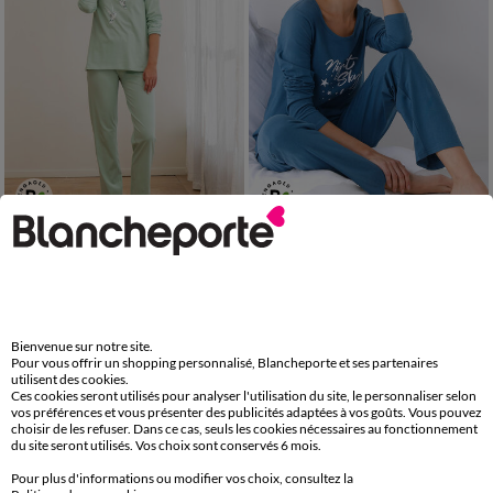
34/36
38/40
42/44
46/48
34/36
38/40
42/44
46/48
50
52
54
50
52
54
Pyjama en coton imprimé oiseaux manches longues
Pyjama manches longues imprimé "Night"
LES MOINS CHERS
LES MOINS CHERS
19,99 €
*
19,99 €
*
à partir de
à partir de
Bienvenue sur notre site.
Pour vous offrir un shopping personnalisé, Blancheporte et ses partenaires
utilisent des cookies.
Ces cookies seront utilisés pour analyser l'utilisation du site, le personnaliser selon
vos préférences et vous présenter des publicités adaptées à vos goûts. Vous pouvez
choisir de les refuser. Dans ce cas, seuls les cookies nécessaires au fonctionnement
du site seront utilisés. Vos choix sont conservés 6 mois.
Pour plus d'informations ou modifier vos choix, consultez la