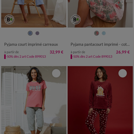
34/36
38/40
42/44
46/48
34/36
38/40
42/44
46/48
50
52
50
52
54
Pyjama court imprimé carreaux
Pyjama pantacourt imprimé - coton modal
32,99 €
26,99 €
à partir de
à partir de
-50% dès 2 art Code 899013
-50% dès 2 art Code 899013