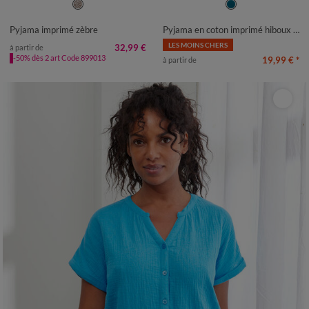
34/36
38/40
42/44
46/48
34/36
38/40
42/44
46/48
50
52
50
52
54
Pyjama imprimé zèbre
Pyjama en coton imprimé hiboux manches longues
LES MOINS CHERS
32,99 €
à partir de
-50% dès 2 art Code 899013
19,99 €
*
à partir de