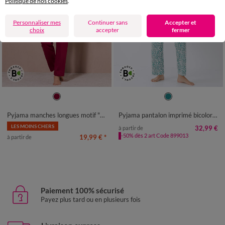
Politique de nos cookies
.
Personnaliser mes
Continuer sans
Accepter et
choix
accepter
fermer
34/36
38/40
42/44
46/48
34/36
38/40
42/44
46/48
50
52
54
50
52
Pyjama manches longues motif "koala"
Pyjama pantalon imprimé bicolore Montego
LES MOINS CHERS
32,99 €
à partir de
-50% dès 2 art Code 899013
19,99 €
*
à partir de
Paiement 100% sécurisé
Payez plus tard ou en plusieurs fois