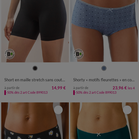
34/36
38/40
42/44
46/48
34/36
38/40
42/44
46/48
50/52
Short en maille stretch sans coutures
Shorty « motifs fleurettes » en coton - Lot de 4 assortis
14,99 €
23,96 €
à partir de
à partir de
les 4
-50% dès 2 art Code 899013
-50% dès 2 art Code 899013