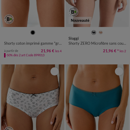
Nouveauté
34/36
38/40
42/44
46/48
S
M
L
XL
Sloggi
50/52
Shorty coton imprimé gamme "graphique" - lot de 4
Shorty ZERO Microfibre sans coutures - lot de 2
21,96 €
21,96 €
*
à partir de
les 4
les 2
-50% dès 2 art Code 899013