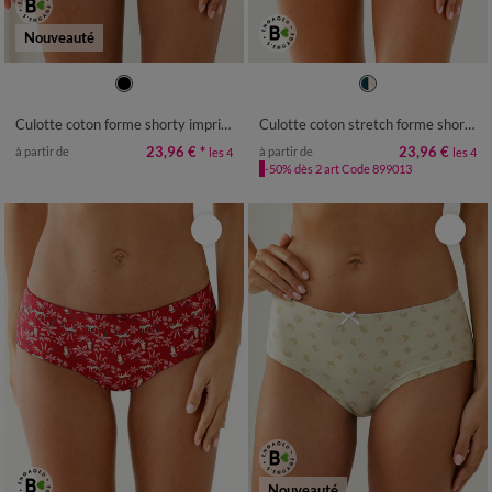
Nouveauté
34/36
38/40
42/44
46/48
34/36
38/40
42/44
46/48
50/52
50/52
Culotte coton forme shorty imprimé motif "chat"assortis– Lot de 4
Culotte coton stretch forme shorty imprimé "pâquerettes" – Lot de 4
23,96 €
*
23,96 €
à partir de
à partir de
les 4
les 4
-50% dès 2 art Code 899013
Nouveauté