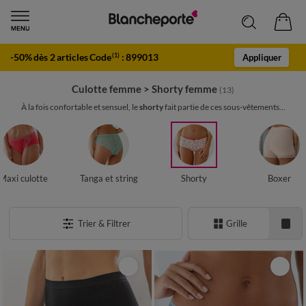
-50% dès 2 articles Code
:
899013
(1)
Appliquer
Culotte femme
>
Shorty femme
(13)
À la fois confortable et sensuel, le
shorty
fait partie de ces sous-vêtements...
Maxi culotte
Tanga et string
Shorty
Boxer
Trier & Filtrer
Grille