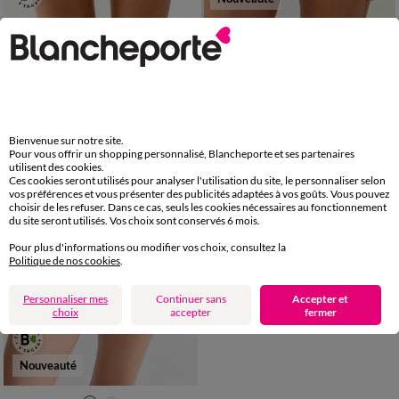
34/36
38/40
42/44
46/48
34/36
38/40
42/44
46/48
50/52
50/52
Shorty coton stretch imprimé "panthère" - lot de 4
Culotte coton forme shorty imprimé "fleurs indiennes" - Lot de 4
23,96 €
23,96 €
*
à partir de
à partir de
les 4
les 4
-50% dès 2 art Code 899013
Bienvenue sur notre site.
Pour vous offrir un shopping personnalisé, Blancheporte et ses partenaires
utilisent des cookies.
Ces cookies seront utilisés pour analyser l'utilisation du site, le personnaliser selon
vos préférences et vous présenter des publicités adaptées à vos goûts. Vous pouvez
choisir de les refuser. Dans ce cas, seuls les cookies nécessaires au fonctionnement
du site seront utilisés. Vos choix sont conservés 6 mois.
Pour plus d'informations ou modifier vos choix, consultez la
Politique de nos cookies
.
Personnaliser mes
Continuer sans
Accepter et
choix
accepter
fermer
Nouveauté