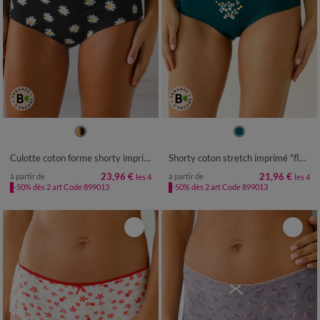
34/36
38/40
42/44
46/48
34/36
38/40
42/44
46/48
50/52
50/52
Culotte coton forme shorty imprimé motifs "abeilles" assortis– Lot de 4
Shorty coton stretch imprimé "fleurs" - lot de 4
23,96 €
21,96 €
à partir de
à partir de
les 4
les 4
-50% dès 2 art Code 899013
-50% dès 2 art Code 899013