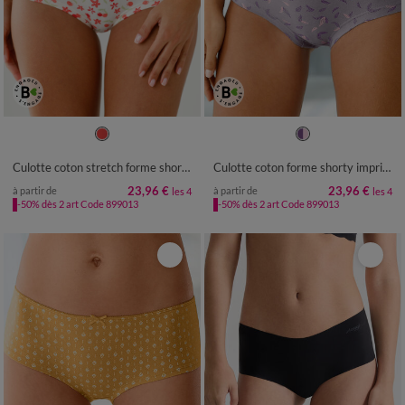
34/36
38/40
42/44
46/48
34/36
38/40
42/44
46/48
50/52
50/52
Culotte coton stretch forme shorty imprimé "cerises" – Lot de 4
Culotte coton forme shorty imprimé motif floral assortis– Lot de 4
23,96 €
23,96 €
à partir de
à partir de
les 4
les 4
-50% dès 2 art Code 899013
-50% dès 2 art Code 899013