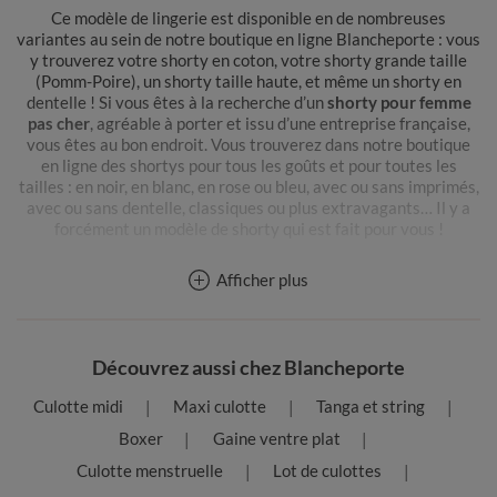
Ce modèle de lingerie est disponible en de nombreuses
variantes au sein de notre boutique en ligne Blancheporte : vous
y trouverez votre shorty en coton, votre shorty grande taille
(Pomm-Poire), un shorty taille haute, et même un shorty en
dentelle ! Si vous êtes à la recherche d’un
shorty pour femme
pas cher
, agréable à porter et issu d’une entreprise française,
vous êtes au bon endroit. Vous trouverez dans notre boutique
en ligne des shortys pour tous les goûts et pour toutes les
tailles : en noir, en blanc, en rose ou bleu, avec ou sans imprimés,
avec ou sans dentelle, classiques ou plus extravagants… Il y a
forcément un modèle de shorty qui est fait pour vous !
Vous adorez un de nos modèles de shortys, et vous souhaitez le
Afficher plus
commander en différentes couleurs ? Profitez de nos lots de
shortys : taille haute, avec un shorty imprimé, avec un shorty en
dentelle… Vous avez l’embarras du choix !
Découvrez aussi chez Blancheporte
Comment sublimer vos courbes avec un shorty ?
Le shorty est de ces éléments de lingerie pour femme qui
Culotte midi
Maxi culotte
Tanga et string
permettent de se sentir à la fois sexy et confiante au quotidien.
Sa forme si particulière lui permet de soutenir et d’épouser vos
Boxer
Gaine ventre plat
hanches ainsi que vos fesses, tout en les sublimant. Ainsi, le
Culotte menstruelle
Lot de culottes
shorty convient à toutes les morphologies : ce
boxer pour