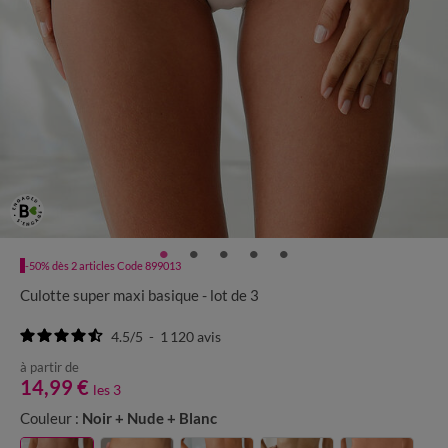
-50% dès 2 articles Code 899013
Culotte super maxi basique - lot de 3
4.5
/
5
-
1 120
avis
à partir de
14,99 €
les 3
Couleur :
Noir + Nude + Blanc