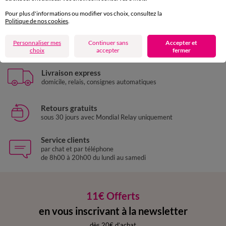
Pour plus d'informations ou modifier vos choix, consultez la
Politique de nos cookies
.
Paiement 100% sécurisé
Personnaliser mes
Continuer sans
Accepter et
Payez plus tard ou en plusieurs fois
choix
accepter
fermer
Livraison express
domicile, relais, consignes automatiques
Retours gratuits
sous 30 jours avec Mondial Relay uniquement
Service clients
par chat et par téléphone
de 8h00 à 20h00 du lundi au samedi
11€ Offerts
en vous inscrivant à la newsletter
dès 20€ d’achat