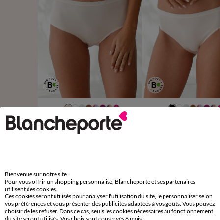
38/40
42/44
46/48
50/52
34/36
38/40
42/44
54/56
50/52
Culotte maxi basique - lot de 3
Culotte midi basique - lot 
13,49 €
11,9
à partir de
à partir de
les 3
-50% dès 2 art Code 899013
-50% dès 2 art Code 899013
Bienvenue sur notre site.
Pour vous offrir un shopping personnalisé, Blancheporte et ses partenaires
utilisent des cookies.
D'autres idées de Maxi culotte
Ces cookies seront utilisés pour analyser l'utilisation du site, le personnaliser selon
vos préférences et vous présenter des publicités adaptées à vos goûts. Vous pouvez
Maxi culotte
Lot de culottes
choisir de les refuser. Dans ce cas, seuls les cookies nécessaires au fonctionnement
du site seront utilisés. Vos choix sont conservés 6 mois.