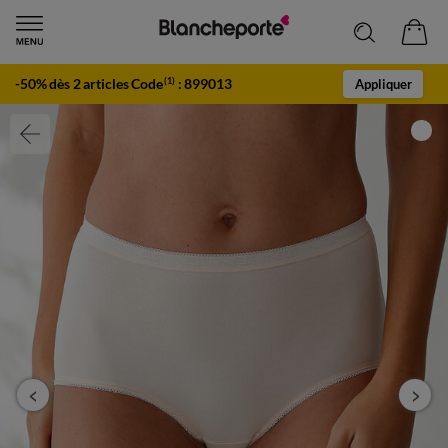
-50% dès 2 articles Code
:
899013
(1)
Appliquer