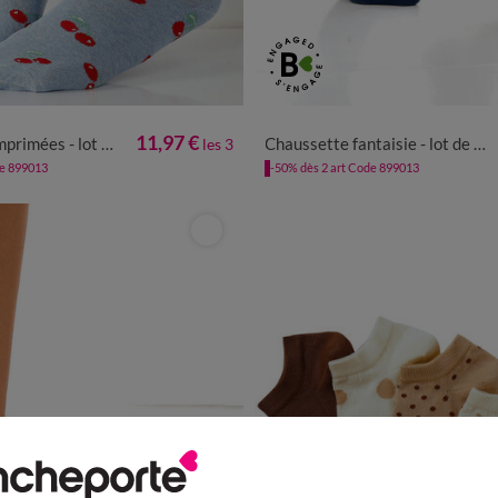
35/38
39/42
35/38
39/42
11,97 €
s - lot de 3 paires
Chaussette fantaisie - lot de 3 paires
les 3
de 899013
-50% dès 2 art Code 899013