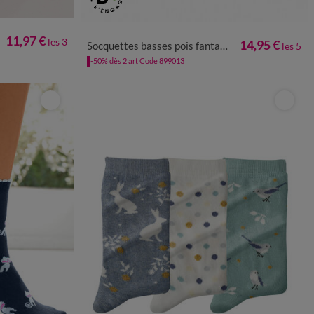
35/38
39/42
11,97 €
les 3
14,95 €
Socquettes basses pois fantaisie - lot de 5
les 5
-50% dès 2 art Code 899013