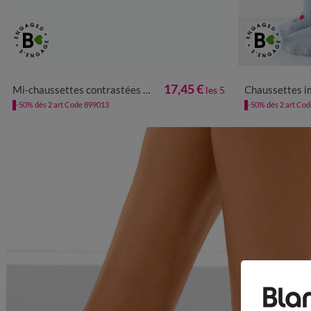
35/38
39/42
17,45 €
Mi-chaussettes contrastées - lot de 5 paires
Chaussettes imprimée
les 5
-50% dès 2 art Code 899013
-50% dès 2 art Co