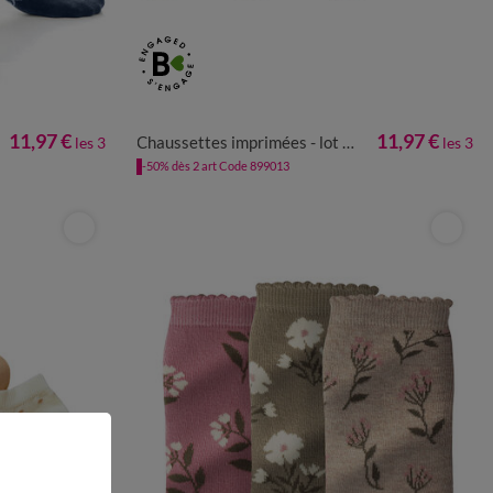
35/38
39/42
11,97 €
11,97 €
Chaussettes imprimées - lot de 3 paires
les 3
les 3
-50% dès 2 art Code 899013