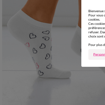
Bienvenue s
Pour vous o
cookies.
Ces cookies 
préférences
refuser. Da
choix sont 
Pour plus d
Personn