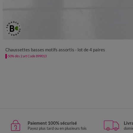
35/38
39/42
Chaussettes basses motifs assortis - lot de 4 paires
-50% dès 2 art Code 899013
Paiement 100% sécurisé
Livr
Payez plus tard ou en plusieurs fois
domic