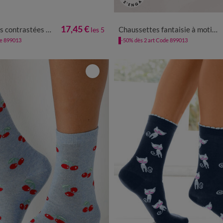
35/38
39/42
35/38
39/42
17,45 €
tées - lot de 5 paires
Chaussettes fantaisie à motifs abeilles - lot de 3
les 5
de 899013
-50% dès 2 art Code 899013