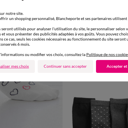
ur notre site.
ffrir un shopping personnalisé, Blancheporte et ses partenaires utilisent
seront utilisés pour analyser l'utilisation du site, le personnaliser selon 
 et vous présenter des publicités adaptées à vos goûts. Vous pouvez chois
ns ce cas, seuls les cookies nécessaires au fonctionnement du site seront u
conservés 6 mois.
35/38
39/42
'informations ou modifier vos choix, consultez la
Politique de nos cookie
Socquettes basses pois fantaisie - lot de 5
-50% dès 2 art Code 899013
aliser mes choix
Continuer sans accepter
Accepter et