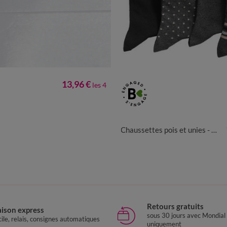
13,96 €
les 4
35/38
39/42
Chaussettes pois et unies - lot de 4 paires
Retours gratuits
aison express
sous 30 jours avec Mondial
ile, relais, consignes automatiques
uniquement