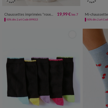
35/38
39/42
19,99 €
Chaussettes imprimées "rose" - lot de 7 paires
Mi-chaussettes contras
les 7
-50% dès 2 art Code 899013
-50% dès 2 art Co