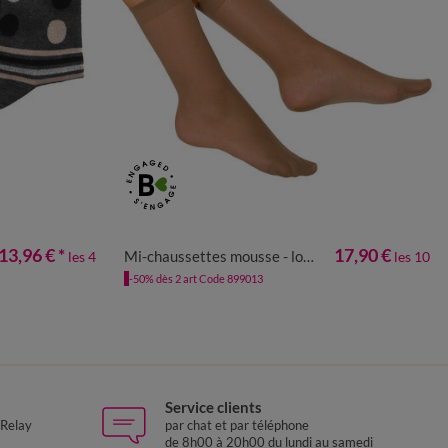
UNIQUE
13,96 €
*
17,90 €
Mi-chaussettes mousse - lot de 10 paires
les 4
les 10
-50% dès 2 art Code 899013
Service clients
 Relay
par chat et par téléphone
de 8h00 à 20h00 du lundi au samedi