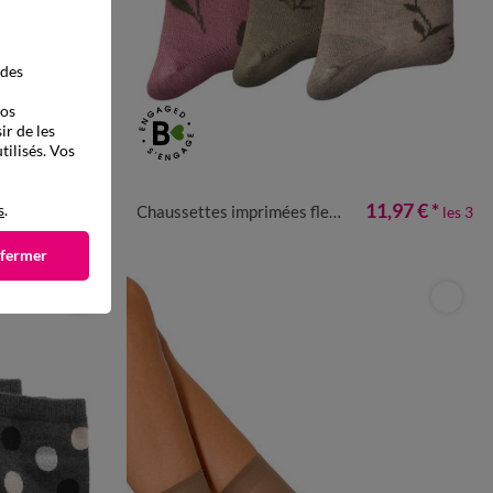
 des
vos
ir de les
tilisés. Vos
35/38
39/42
14,95 €
11,97 €
*
s
.
Chaussettes imprimées fleurs - lot de 3 paires
les 5
les 3
 fermer