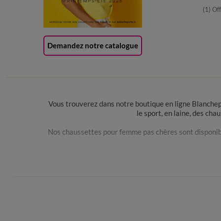
(1) Of
Demandez notre catalogue
Vous trouverez dans notre boutique en ligne Blanchep
le sport, en laine, des ch
Nos chaussettes pour femme pas chères sont disponibles
Nos chaussettes de sport sont moelleuses et confor
hautes vous permettent de garder vos chevilles au 
Que vous préfériez les chaussettes blanches, les chau
notre boutique. Découvrez nos nouveauté