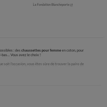
La Fondation Blancheporte
ossibles : des
chaussettes pour femme
en coton, pour
i-bas… Vous avez le choix !
 soit l’occasion, vous êtes sûre de trouver la paire de
isibles sous des chaussures basses, nos chaussettes
avez même la possibilité de commander vos paires de
ouvez profiter de nos prix pas chers sur l’ensemble de
tes pour femme pour vous faire plaisir !