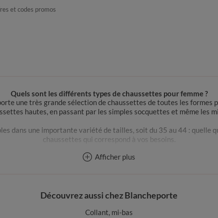
fres et codes promos
Quels sont les différents types de chaussettes pour femme ?
orte une très grande sélection de chaussettes de toutes les formes p
aussettes hautes, en passant par les simples socquettes et même les m
 dans une importante variété de tailles, soit du 35 au 44 : quelle que
chaussettes qui correspond à vos besoins.
Afficher plus
tables, nos socquettes pour femme sont créées de manière à être inv
chaud tout en ajoutant un peu d’originalité à votre look, etc. Vous 
chaussettes par lot.
Découvrez aussi chez Blancheporte
ssettes noires classiques, ou encore les chaussettes à motifs, vous p
s ainsi que nos promotions récurrentes sur notre gamme de chausset
Collant, mi-bas