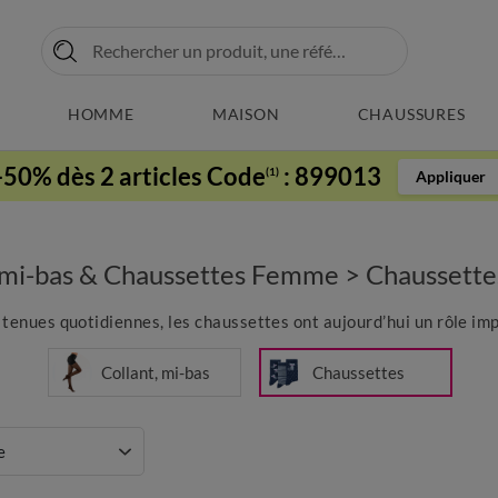
HOMME
MAISON
CHAUSSURES
-50% dès 2 articles Code
:
899013
(1)
Appliquer
, mi-bas & Chaussettes Femme
>
Chaussett
tenues quotidiennes, les chaussettes ont aujourd’hui un rôle impo
Collant, mi-bas
Chaussettes
e