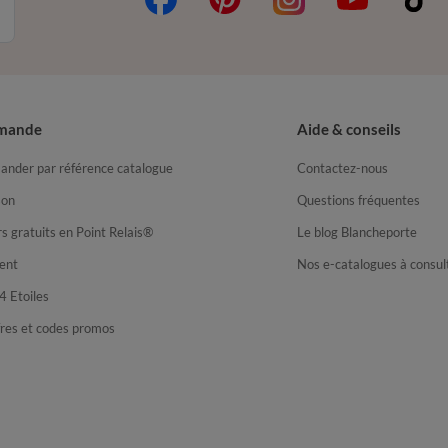
mande
Aide & conseils
nder par référence catalogue
Contactez-nous
son
Questions fréquentes
s gratuits en Point Relais®
Le blog Blancheporte
ent
Nos e-catalogues à consul
4 Etoiles
fres et codes promos