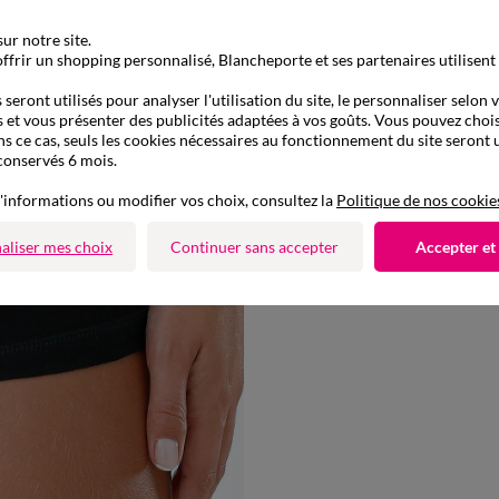
ur notre site.
ffrir un shopping personnalisé, Blancheporte et ses partenaires utilisent
seront utilisés pour analyser l'utilisation du site, le personnaliser selon 
 et vous présenter des publicités adaptées à vos goûts. Vous pouvez chois
ns ce cas, seuls les cookies nécessaires au fonctionnement du site seront u
conservés 6 mois.
38/40
42/44
46/48
50/
'informations ou modifier vos choix, consultez la
Politique de nos cookie
Boxer coton dentelle - lot de 2
-50% dès 2 art Code 899013
aliser mes choix
Continuer sans accepter
Accepter et