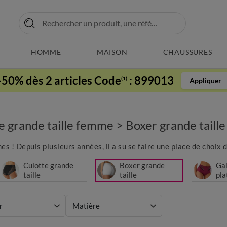
HOMME
MAISON
CHAUSSURES
-50% dès 2 articles Code
:
899013
(1)
Appliquer
ie grande taille femme
>
Boxer grande taill
es ! Depuis plusieurs années, il a su se faire une place de choix 
Culotte grande
Boxer grande
Gai
taille
taille
pla
tai
r
Matière