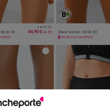
à partir de
0
42/44
46/48
50/52
54/56
34/36
38/40
42/44
46/48
44,90 €
 lot de 10
Boxer ourson - lot de 10
les 10
de 899013
-50% dès 2 art Code 899013