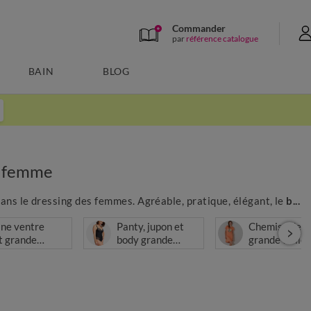
Commander
par
référence catalogue
BAIN
BLOG
e femme
dans le dressing des femmes. Agréable, pratique, élégant, le
b...
ne ventre
Panty, jupon et
Chemise de n
t grande
body grande
grande taille
lle
taille