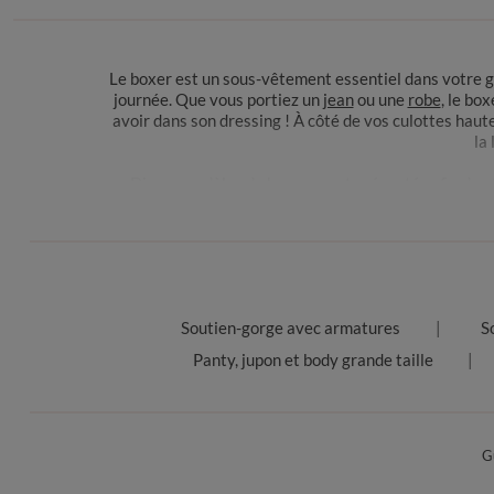
Le boxer est un sous-vêtement essentiel dans votre ga
journée. Que vous portiez un
jean
ou une
robe
, le bo
avoir dans son dressing ! À côté de vos culottes haut
la 
Divers modèles de boxers sont présentés afin de ré
design, matière et coupe, vous trouverez votre bon
notamment la
Le boxer grande taille pour femme sublime vos cour
confort optimal. De plus, diverses couleurs sont dis
Soutien-gorge avec armatures
S
coton gran
Panty, jupon et body grande taille
Vous laissez tenter par un boxer de grande taille pour 
sans aucune démarcation ! Sous un jean serré, le bo
boxer reste parfaitement en place tout au
Chez Blancheporte, vous trouverez des vêtements d
G
promotions récurrentes pour faire plaisir à toutes