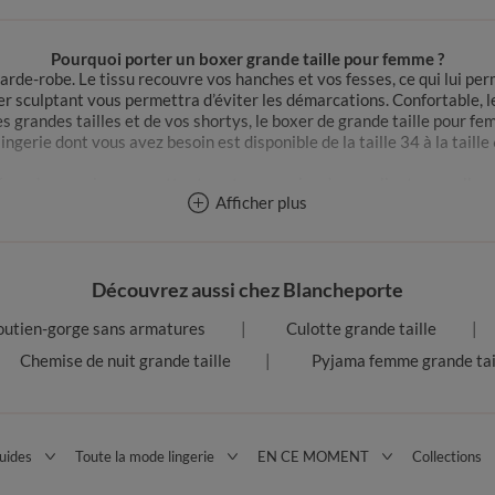
Pourquoi porter un boxer grande taille pour femme ?
rde-robe. Le tissu recouvre vos hanches et vos fesses, ce qui lui per
xer sculptant vous permettra d’éviter les démarcations. Confortable, l
es grandes tailles et de vos shortys, le boxer de grande taille pour 
lingerie dont vous avez besoin est disponible de la taille 34 à la taille
pondre au mieux aux attentes et aux envies de nos clientes, quelle q
Afficher plus
heur sur notre site, avec notre lingerie de qualité ! Parmi notre séle
 culotte panty grande taille ou encore le boxer Isabella, pour une to
Quels sont les avantages d’un boxer grande taille pour femme ?
bes grâce à sa coupe. Ce sous-vêtement est réalisé en coton ou en den
Découvrez aussi chez Blancheporte
ponibles afin de toutes vous satisfaire ! Beige, blanc, bleu, noir, ros
outien-gorge sans armatures
Culotte grande taille
de taille
et de boxer dentelle grande taille, dont la forme et le design
Chemise de nuit grande taille
Pyjama femme grande tai
femmes, c’est faire le choix d’une pièce de lingerie très tendance. De p
xer de grande taille passe inaperçu, tout comme sous une robe fine. Il
 long de la journée. Vous ne connaîtrez plus la gêne de la culotte qui
e qualité et pour tous les budgets, comme notre
boxer femme grande
uides
Toute la mode lingerie
EN CE MOMENT
Collections
 nos clientes ! Essayez les boxers pour femmes de grande taille, vous