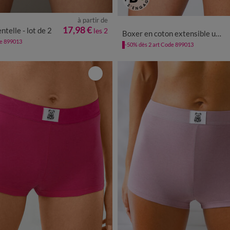
à partir de
2/44
46/48
50/52
54/56
34/36
38/40
42/44
46/48
17,98 €
telle - lot de 2
les 2
Boxer en coton extensible uni – Lot de 10
de 899013
-50% dès 2 art Code 899013