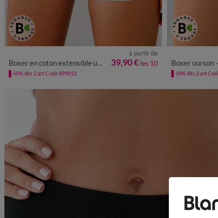
à partir de
34/36
38/40
42/44
46/48
50/52
54/56
34/36
38/4
39,90 €
Boxer en coton extensible uni – Lot de 10
Boxer ourson -
les 10
-50% dès 2 art Code 899013
-50% dès 2 art Co