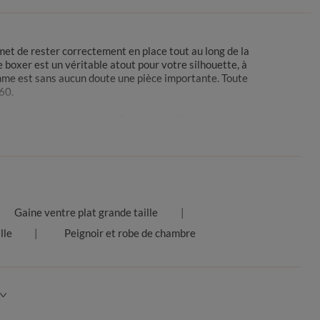
met de rester correctement en place tout au long de la
e boxer est un véritable atout pour votre silhouette, à
femme est sans aucun doute une pièce importante. Toute
 60.
ue soit leur morphologie ! Selon vos préférences de
ction de boxers grande taille pour femme, retrouvez
uche colorée.
telle, des matières délicates pour vous garantir un
e, vous avez le choix parmi tous nos modèles de
boxer
Gaine ventre plat grande taille
 diffèrent.
lle
Peignoir et robe de chambre
lus, il sculpte vos hanches et galbe vos fesses, le tout
 met vos formes en valeur et grâce à cette coupe, le
 se plie et qui se déplace en permanence !
 taille pas chère
. De plus, nous vous proposons des
 ne pourrez plus vous en passer ! Nous sommes aussi