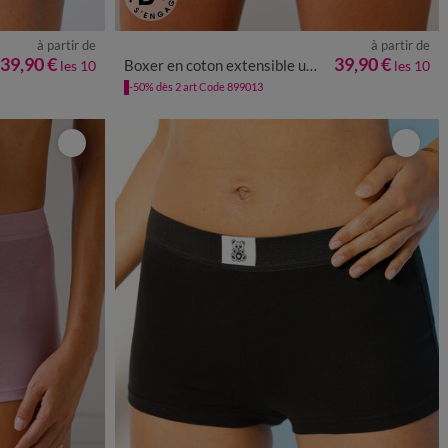
à partir de
à partir de
50/52
54/56
34/36
38/40
42/44
46/48
50/52
54/56
39,90 €
39,90 €
Boxer en coton extensible uni – Lot de 10
les 10
les 10
-50% dès 2 art Code 899013