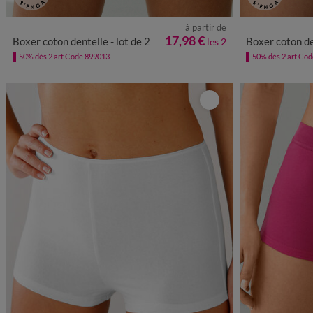
à partir de
38/40
42/44
46/48
50/52
54/56
38/40
4
17,98 €
Boxer coton dentelle - lot de 2
Boxer coton den
les 2
-50% dès 2 art Code 899013
-50% dès 2 art Co