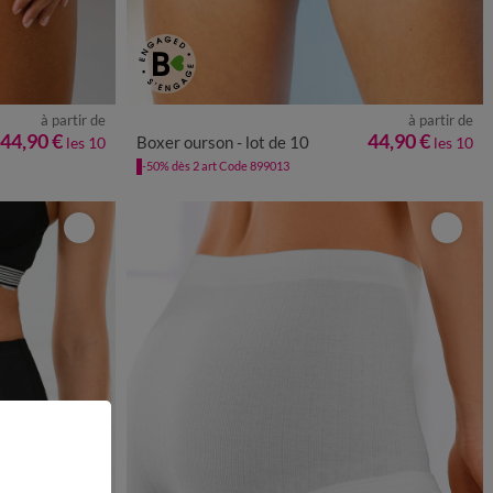
à partir de
à partir de
50/52
54/56
34/36
38/40
42/44
46/48
50/52
54/56
44,90 €
44,90 €
Boxer ourson - lot de 10
les 10
les 10
-50% dès 2 art Code 899013