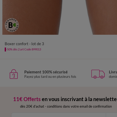
38/40
42/44
46/48
50/52
54/5
Boxer confort - lot de 3
-50% dès 2 art Code 899013
Paiement 100% sécurisé
Livr
Payez plus tard ou en plusieurs fois
domic
11€ Offerts
en vous inscrivant à la newslette
dès 20€ d’achat
-
conditions dans votre email de confirmation