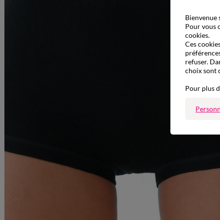
Bienvenue s
Pour vous o
cookies.
Ces cookies 
préférences
refuser. Da
choix sont 
Pour plus d
Personn