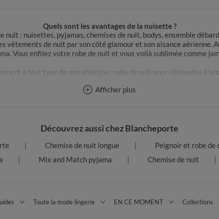
Quels sont les avantages de la nuisette ?
e nuit : nuisettes, pyjamas, chemises de nuit, bodys, ensemble débarde
s vêtements de nuit par son côté glamour et son aisance aérienne. Av
ma. Vous enfilez votre robe de nuit et vous voilà sublimée comme jam
iennent à tout type de morphologie : robe de nuit pour silhouette élan
, etc. Ces nuisettes offrent à chaque femme la possibilité de se glis
Afficher plus
ush-up ou d’autres pièces de lingerie fine, votre nuisette fluide se t
tête-à-tête.
Quelle nuisette choisir ?
e
nuisette
ne se ressemblent pas ! Découvrez les modèles à privilégie
Découvrez aussi chez Blancheporte
rte
Chemise de nuit longue
Peignoir et robe de
Bien choisir sa nuisette : longueur, couleur et matière
nt séduisante. C’est le modèle à privilégier pour vos soirées romanti
a
Mix and Match pyjama
Chemise de nuit
texture légère et soyeuse qui descend jusqu’aux chevilles.
iner la silhouette. Modèle glamour par excellence, la nuisette rouge 
n-être. Les modèles bénéficiant de la certification Oeko-Tex® vous of
. Les nuisettes en satin sont quant à elles réputées pour leur toucher
uides
Toute la mode lingerie
EN CE MOMENT
Collections
entelle, elle dévoile le corps dans un jeu de transparence très élégan