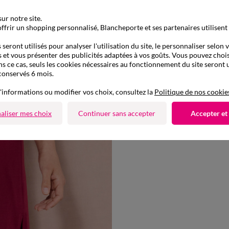
ur notre site.
ffrir un shopping personnalisé, Blancheporte et ses partenaires utilisent
seront utilisés pour analyser l'utilisation du site, le personnaliser selon 
 et vous présenter des publicités adaptées à vos goûts. Vous pouvez chois
ns ce cas, seuls les cookies nécessaires au fonctionnement du site seront u
conservés 6 mois.
38/40
42/44
46/48
50
'informations ou modifier vos choix, consultez la
Politique de nos cookie
Nuisette forme débardeur en coton imprimé "feuillage"
aliser mes choix
Continuer sans accepter
Accepter et