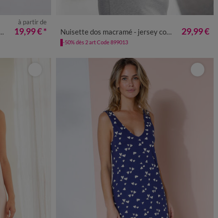
à partir de
8
50
52
34/36
38/40
42/44
46/48
50
52
19,99 €
*
29,99 €
Nuisette dos macramé - jersey coton
-50% dès 2 art Code 899013