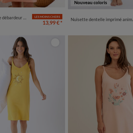
Nouveau coloris
42/44
46/48
50
52
54
34/36
38/40
42/44
46/4
n coton imprimé "chat"
LES MOINS CHERS
Nuisette dentelle imprimé animalier
13,99 €
*