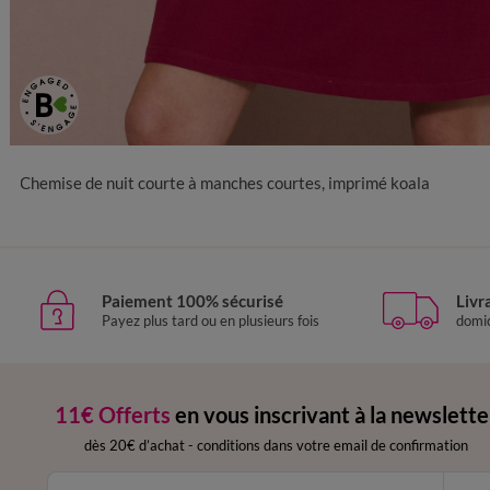
34/36
38/40
42/44
46/48
50
52
5
Chemise de nuit courte à manches courtes, imprimé koala
Paiement 100% sécurisé
Livr
Payez plus tard ou en plusieurs fois
domic
11€ Offerts
en vous inscrivant à la newslette
dès 20€ d’achat
-
conditions dans votre email de confirmation