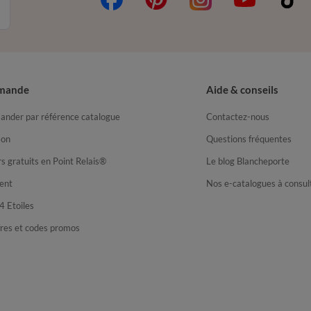
mande
Aide & conseils
nder par référence catalogue
Contactez-nous
son
Questions fréquentes
s gratuits en Point Relais®
Le blog Blancheporte
ent
Nos e-catalogues à consul
4 Etoiles
fres et codes promos