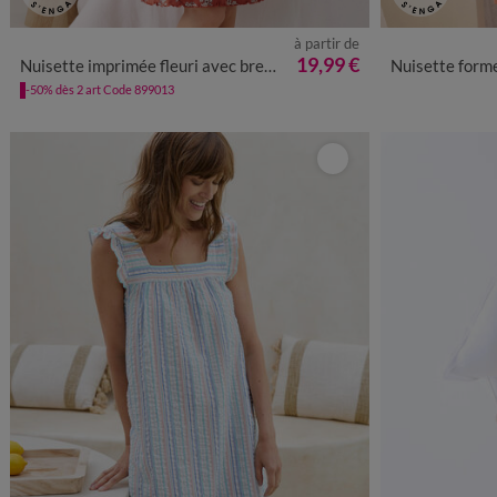
à partir de
34/36
38/40
42/44
46/48
50
52
54
38/40
19,99 €
Nuisette imprimée fleuri avec bretelles froncées
Nuisette forme débardeur e
-50% dès 2 art Code 899013