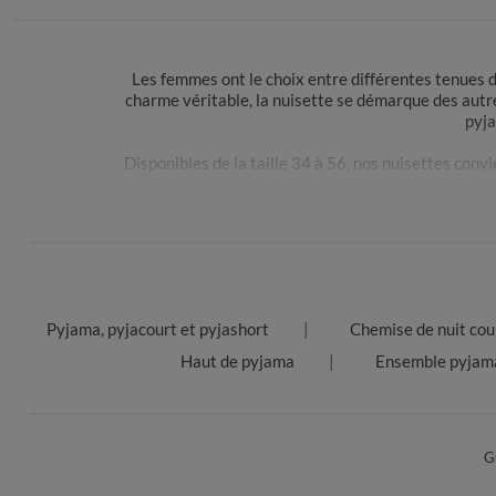
Les femmes ont le choix entre différentes tenues d
charme véritable, la nuisette se démarque des autre
pyja
Disponibles de la taille 34 à 56, nos nuisettes conv
généreuses, nuisette à décolleté discret ou plongeant
une fois la nuit venue. Associée à un soutien-gorge p
Tous les modèles d
Pyjama, pyjacourt et pyjashort
Chemise de nuit cou
La combinette est une nuisette courte particulièreme
Haut de pyjama
Ensemble pyjam
Côté couleurs, la nuisette noire a tendance à aff
matières, la nuisette en coton procure confort et bie
respectueuse de votre corps et de l’environnement
G
d