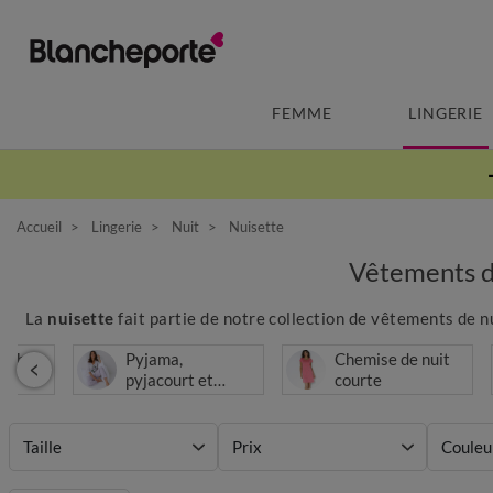
FEMME
LINGERIE
Accueil
Lingerie
Nuit
Nuisette
Vêtements de
La
nuisette
fait partie de notre collection de vêtements de nu
atch
Pyjama,
Chemise de nuit
pyjacourt et
courte
pyjashort
Taille
Prix
Couleu