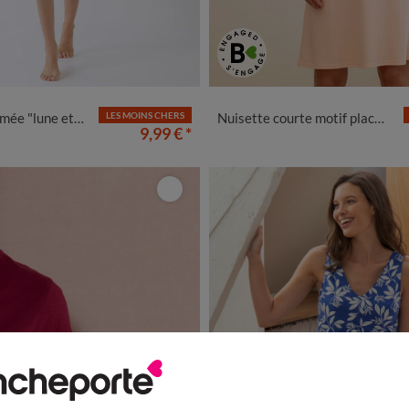
/40
42/44
46/48
50
52
54
34/36
38/40
42/44
46/48
"lune et soleil"
LES MOINS CHERS
Nuisette courte motif placé fleurs
9,99 €
*