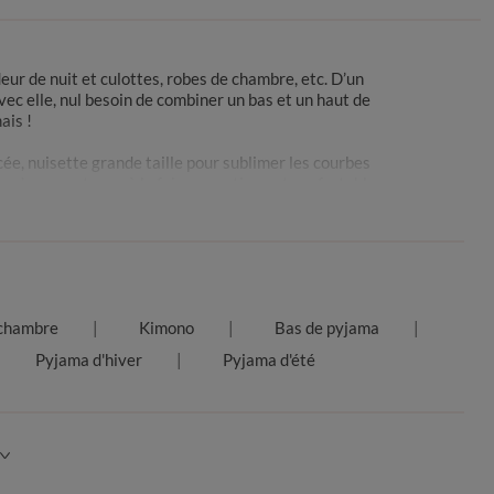
ur de nuit et culottes, robes de chambre, etc. D’un
ec elle, nul besoin de combiner un bas et un haut de
ais !
cée, nuisette grande taille pour sublimer les courbes
ser dans une tenue à la fois romantique et confortable
ransforme en une robe de nuit sexy pour vos soirées en
r selon vos besoins.
 chambre
Kimono
Bas de pyjama
ques. La nuisette longue vous pare avec grâce avec sa
Pyjama d'hiver
Pyjama d'été
est synonyme de romantisme. En ce qui concerne les
frent l’assurance de vous lover dans une tenue de nuit
 agréable et leur légèreté. Quant à la nuisette en
t.