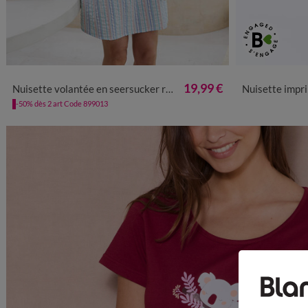
36
38
40
42
44
46
48
50
52
34/36
38
19,99 €
Nuisette volantée en seersucker rayé
Nuisette imprimée 
-50% dès 2 art Code 899013