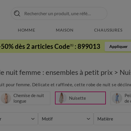
HOMME
MAISON
CHAUSSURES
-50% dès 2 articles Code
:
899013
(1)
Appliquer
 nuit femme : ensembles à petit prix
>
Nui
it pour femme. Délicate et raffinée, cette robe de nuit se déclin
Chemise de nuit
Pei
Nuisette
longue
de
r
Motif
Matière