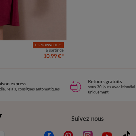
LES MOINS CHERS
4
56
à partir de
10,99 €
*
Retours gratuits
aison express
sous 30 jours avec Mondial
ile, relais, consignes automatiques
uniquement
r
Suivez-nous