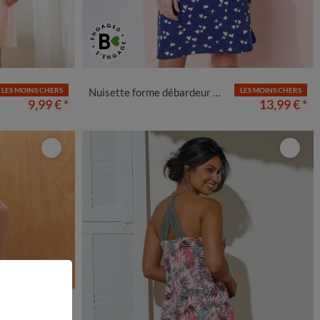
50
52
54
38/40
42/44
46/48
50
52
54
LES MOINS CHERS
Nuisette forme débardeur en coton imprimé "coeurs"
LES MOINS CHERS
9,99 €
*
13,99 €
*