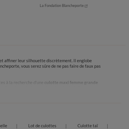
La Fondation Blancheporte
et affiner leur silhouette discrètement. Il englobe
ncheporte, vous serez sûre de ne pas faire de faux pas
êtes à la recherche d’une
culotte maxi femme grande
confort, des culottes maxi ornées de dentelle pour un
 dans votre slip !
rnée que nous allons passer. Mais, pas de panique,
elle
Lot de culottes
Culotte taï