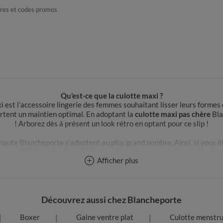
fres et codes promos
Qu’est-ce que la culotte maxi ?
xi est l’accessoire lingerie des femmes souhaitant lisser leurs formes 
ortent un maintien optimal. En adoptant la
culotte maxi pas chère
Bla
! Arborez dès à présent un look rétro en optant pour ce slip !
ille haute Blancheporte s’adaptent au plus grand nombre. Ainsi, si vous 
ourrez choisir entre des culottes maxi en coton pour toujours plus de 
Afficher plus
 souffle ou des culottes maxi Sloggi pour être sûre de vous sentir bien
Comment porter la culotte maxi ?
 de culotte s’orienter en fonction de sa morphologie et du type de jou
Découvrez aussi chez Blancheporte
Blancheporte vous guide !
Boxer
Gaine ventre plat
Culotte menstru
Pour quelle morphologie ?