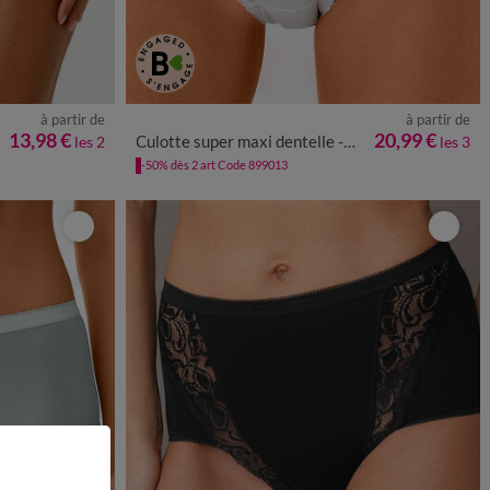
à partir de
à partir de
50/52
54/56
38/40
42/44
46/48
50/52
54/56
58/60
13,98 €
20,99 €
Culotte super maxi dentelle - lot de 3
les 2
les 3
-50% dès 2 art Code 899013