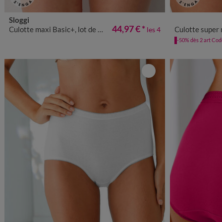
Sloggi
40
42
44
46
48
50
52
54
56
38/40
42/4
44,97 €
*
Culotte maxi Basic+, lot de 3 achetées +1 GRATUITE (1)
Culotte super maxi
les 4
-50% dès 2 art Co