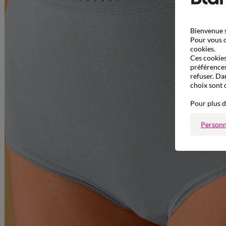
Bienvenue s
Pour vous o
cookies.
Ces cookies 
préférences
refuser. Da
choix sont 
Pour plus d
Personn