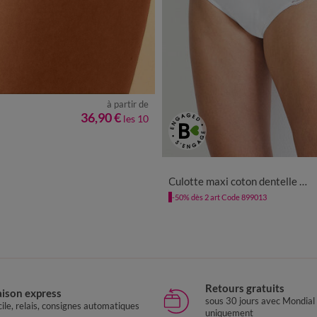
à partir de
8/60
36,90 €
les 10
38/40
42/44
46/48
50/
Culotte maxi coton dentelle unie Coria - lot de 2
-50% dès 2 art Code 899013
Retours gratuits
aison express
sous 30 jours avec Mondial
ile, relais, consignes automatiques
uniquement