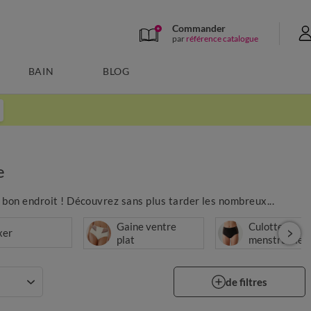
Commander
par
référence catalogue
BAIN
BLOG
e
 bon endroit ! Découvrez sans plus tarder les nombreux...
Gaine ventre
Culotte
xer
plat
menstruelle
de filtres