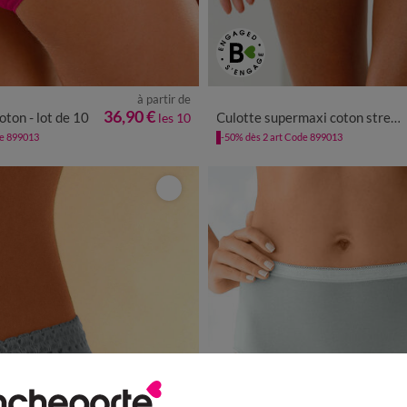
à partir de
4
46/48
50/52
54/56
58/60
34/36
38/40
42/44
46/48
36,90 €
oton - lot de 10
Culotte supermaxi coton stretch ceinture dentelle - lot de 2
les 10
de 899013
-50% dès 2 art Code 899013