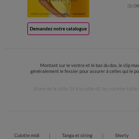
(1) Of
Demandez notre catalogue
Montant sur le ventre et le bas du dos, le slip ma
généralement le fessier pour assurer à celles qui le p
Allant de la taille 34 à la taille 60, les culottes ta
taille
, vous venez de cliquer au bon endroit ! Vous p
effet à couper le
Il peut être compliqué de savoir vers quel modèle
Culotte midi
Tanga et string
Shorty