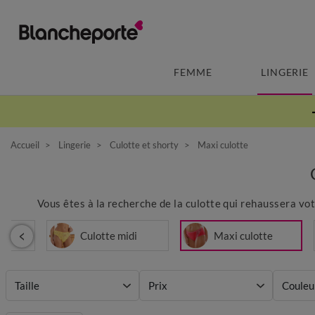
FEMME
LINGERIE
Accueil
Lingerie
Culotte et shorty
Maxi culotte
Vous êtes à la recherche de la culotte qui rehaussera vo
ttes
Culotte midi
Maxi culotte
Taille
Prix
Couleu