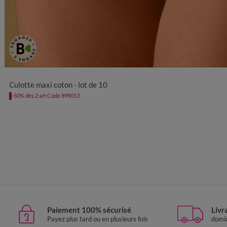
38/40
42/44
46/48
50/52
54/56
5
Culotte maxi coton - lot de 10
-50% dès 2 art Code 899013
Paiement 100% sécurisé
Livr
Payez plus tard ou en plusieurs fois
domic