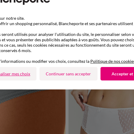
ur notre site.
ffrir un shopping personnalisé, Blancheporte et ses partenaires utilisent
seront utilisés pour analyser l'utilisation du site, le personnaliser selon 
 et vous présenter des publicités adaptées à vos goûts. Vous pouvez chois
ns ce cas, seuls les cookies nécessaires au fonctionnement du site seront u
conservés 6 mois.
38/40
42/44
46/48
50/
Culotte maxi basique - lot de 3
'informations ou modifier vos choix, consultez la
Politique de nos cookie
-50% dès 2 art Code 899013
aliser mes choix
Continuer sans accepter
Accepter et