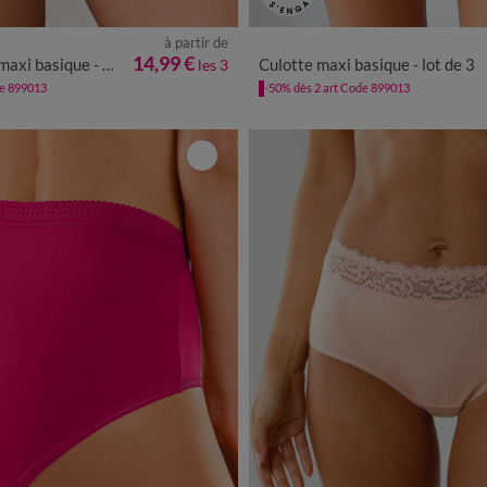
à partir de
4
46/48
50/52
54/56
58/60
38/40
42/44
46/48
50/
14,99 €
 basique - lot de 3
Culotte maxi basique - lot de 3
les 3
de 899013
-50% dès 2 art Code 899013