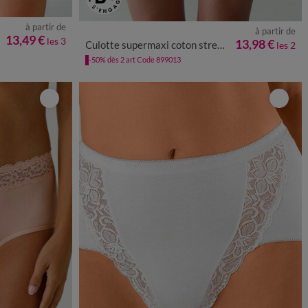
à partir de
à partir de
52
54/56
34/36
38/40
42/44
46/48
50/52
54/56
13,49 €
les 3
13,98 €
Culotte supermaxi coton stretch ceinture dentelle - lot de 2
les 2
-50% dès 2 art Code 899013