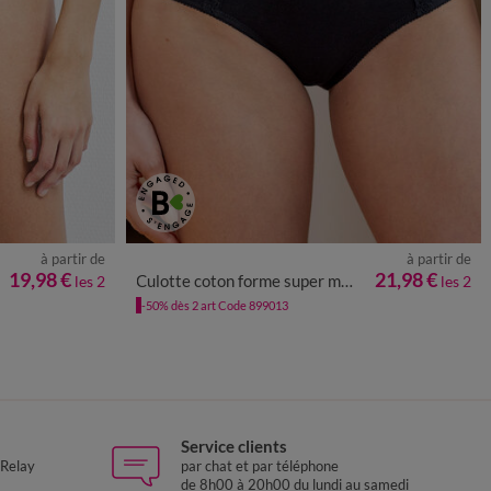
à partir de
à partir de
52
54/56
38/40
42/44
46/48
50/52
54/56
58/60
19,98 €
21,98 €
Culotte coton forme super maxi - lot de 2
les 2
les 2
-50% dès 2 art Code 899013
Service clients
 Relay
par chat et par téléphone
de 8h00 à 20h00 du lundi au samedi