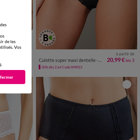
 des
vos
ir de les
tilisés. Vos
à partir de
à partir de
52
54/56
38/40
42/44
46/48
50/52
54/56
58/60
13,49 €
20,99 €
Culotte super maxi dentelle - lot de 3
les 3
les 3
s
.
-50% dès 2 art Code 899013
 fermer