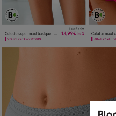
à partir de
38/40
42/44
46/48
50/52
54/56
58/60
38/40
42/4
14,99 €
Culotte super maxi basique - lot de 3
Culotte maxi c
les 3
-50% dès 2 art Code 899013
-50% dès 2 art Co