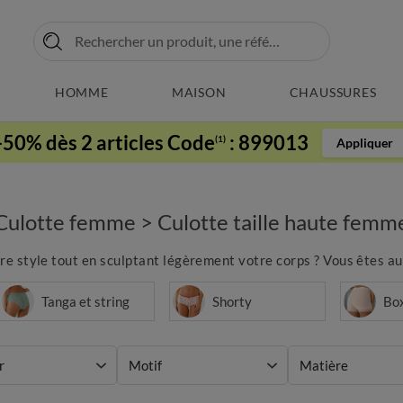
HOMME
MAISON
CHAUSSURES
-50% dès 2 articles Code
:
899013
(1)
Appliquer
Culotte femme
>
Culotte taille haute femm
tre style tout en sculptant légèrement votre corps ? Vous êtes au
Tanga et string
Shorty
Bo
r
Motif
Matière