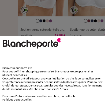
Soutien-gorge coton dentelle uni Coria - sans armatures
19,99 €
à partir de
à partir de
-50% dès 2 art Code 899013
-50% dès 2 art Code 899013
D'autres idées de Maxi culotte
Bienvenue sur notre site.
Maxi culotte
Lot de culottes
Pour vous offrir un shopping personnalisé, Blancheporte et ses partenaires
utilisent des cookies.
Ces cookies seront utilisés pour analyser l'utilisation du site, le personnaliser selon
vos préférences et vous présenter des publicités adaptées à vos goûts. Vous pouvez
choisir de les refuser. Dans ce cas, seuls les cookies nécessaires au fonctionnement
du site seront utilisés. Vos choix sont conservés 6 mois.
Paiement 100% sécurisé
Pour plus d'informations ou modifier vos choix, consultez la
Payez plus tard ou en plusieurs fois
Politique de nos cookies
.