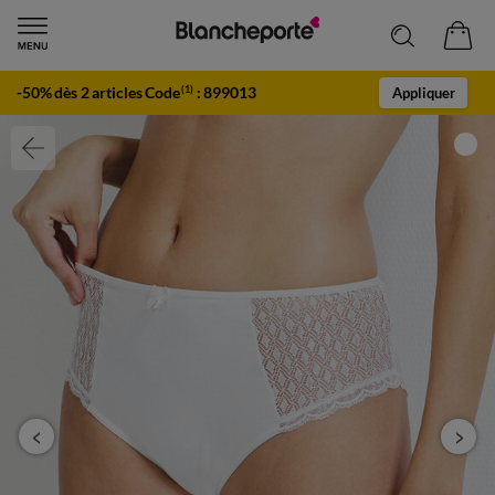
-50% dès 2 articles Code
:
899013
(1)
Appliquer