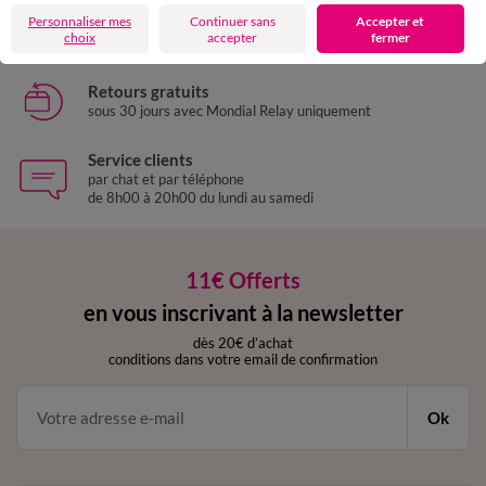
Livraison express
Personnaliser mes
Continuer sans
Accepter et
domicile, relais, consignes automatiques
choix
accepter
fermer
Retours gratuits
sous 30 jours avec Mondial Relay uniquement
Service clients
par chat et par téléphone
de 8h00 à 20h00 du lundi au samedi
11€ Offerts
en vous inscrivant à la newsletter
dès 20€ d’achat
conditions dans votre email de confirmation
Ok