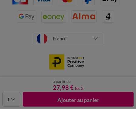
France
à partir de
CGV
Mentions légales
Données personnelles
Cookies
27,98 €
les 2
Désabonnement newsletter
1
Ajouter au panier