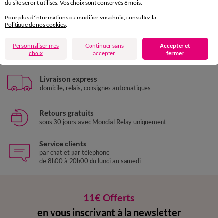
du site seront utilisés. Vos choix sont conservés 6 mois.
Pour plus d'informations ou modifier vos choix, consultez la
Politique de nos cookies
.
Paiement 100% sécurisé
Personnaliser mes
Continuer sans
Accepter et
choix
accepter
fermer
Payez plus tard ou en plusieurs fois
Livraison express
domicile, relais, consignes automatiques
Retours gratuits
sous 30 jours avec Mondial Relay uniquement
Service clients
par chat et par téléphone
de 8h00 à 20h00 du lundi au samedi
11€ Offerts
en vous inscrivant à la newsletter