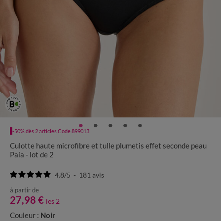
-50% dès 2 articles Code 899013
Culotte haute microfibre et tulle plumetis effet seconde peau
Paia - lot de 2
4.8
/
5
-
181
avis
à partir de
27,98 €
les 2
Couleur :
Noir