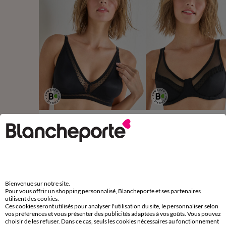
Soutien-gorge forme triangle bonnets moulés Paia- sans armatures
22,99 €
à partir de
à partir de
-50% dès 2 art Code 899013
-50% dès 2 art Code 899013
Bienvenue sur notre site.
Pour vous offrir un shopping personnalisé, Blancheporte et ses partenaires
utilisent des cookies.
D'autres idées de Maxi culotte
Ces cookies seront utilisés pour analyser l'utilisation du site, le personnaliser selon
vos préférences et vous présenter des publicités adaptées à vos goûts. Vous pouvez
choisir de les refuser. Dans ce cas, seuls les cookies nécessaires au fonctionnement
Maxi culotte
Lot de culottes