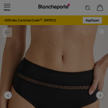
-50% dès 2 articles Code
:
899013
(1)
Appliquer