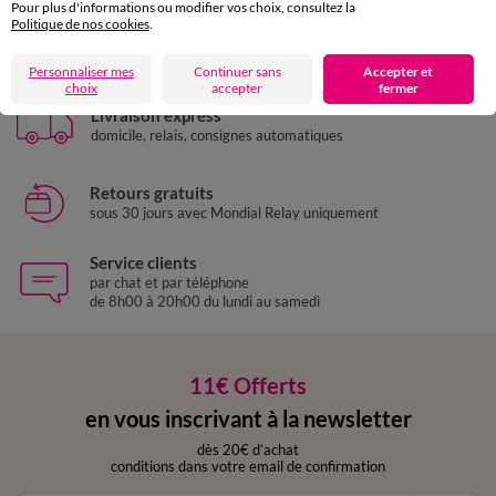
Pour plus d'informations ou modifier vos choix, consultez la
Politique de nos cookies
.
Paiement 100% sécurisé
Payez plus tard ou en plusieurs fois
Personnaliser mes
Continuer sans
Accepter et
choix
accepter
fermer
Livraison express
domicile, relais, consignes automatiques
Retours gratuits
sous 30 jours avec Mondial Relay uniquement
Service clients
par chat et par téléphone
de 8h00 à 20h00 du lundi au samedi
11€ Offerts
en vous inscrivant à la newsletter
dès 20€ d’achat
conditions dans votre email de confirmation