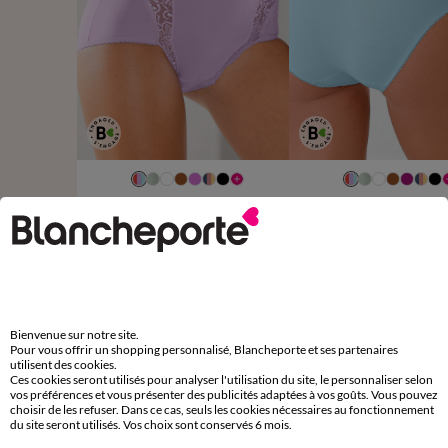
38/40
42/44
46/48
50/52
34/36
38/40
42/44
54/56
58/60
50/52
Culotte super maxi dentelle - lot de 3
Culotte midi dentelle - lot
20,99 €
17,9
à partir de
à partir de
les 3
-50% dès 2 art Code 899013
-50% dès 2 art Code 899013
Bienvenue sur notre site.
D'autres idées de Maxi culotte
Pour vous offrir un shopping personnalisé, Blancheporte et ses partenaires
utilisent des cookies.
Ces cookies seront utilisés pour analyser l'utilisation du site, le personnaliser selon
Maxi culotte
Lot de culottes
vos préférences et vous présenter des publicités adaptées à vos goûts. Vous pouvez
choisir de les refuser. Dans ce cas, seuls les cookies nécessaires au fonctionnement
du site seront utilisés. Vos choix sont conservés 6 mois.