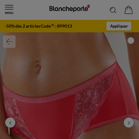
-50% dès 2 articles Code
:
899013
(1)
Appliquer