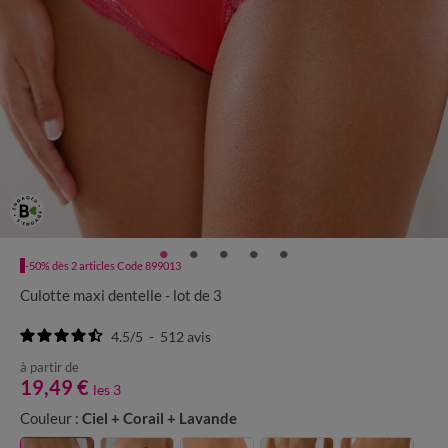
-50% dès 2 articles Code 899013
Culotte maxi dentelle - lot de 3
4.5
/
5
-
512
avis
à partir de
19,49 €
les 3
Couleur :
Ciel + Corail + Lavande