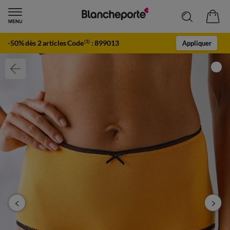
-50% dès 2 articles Code
:
899013
(1)
Appliquer