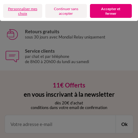
Personnaliser mes
Continuer sans
Accepter et
Livraison express
choix
accepter
fermer
domicile, relais, consignes automatiques
Retours gratuits
sous 30 jours avec Mondial Relay uniquement
Service clients
par chat et par téléphone
de 8h00 à 20h00 du lundi au samedi
11€ Offerts
en vous inscrivant à la newsletter
dès 20€ d’achat
conditions dans votre email de confirmation
Ok