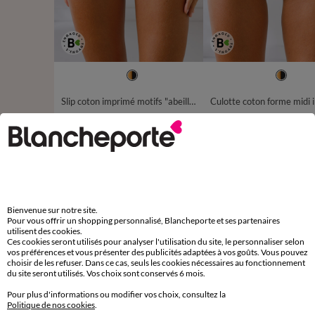
34/36
38/40
42/44
46/48
34/36
38/40
42/44
50/52
50/52
Slip coton imprimé motifs "abeilles" assortis – Lot de 4
19,96 €
19,9
à partir de
à partir de
les 4
-50% dès 2 art Code 899013
-50% dès 2 art Code 899013
D'autres idées de Maxi culotte
Bienvenue sur notre site.
Maxi culotte
Lot de culottes
Pour vous offrir un shopping personnalisé, Blancheporte et ses partenaires
utilisent des cookies.
Ces cookies seront utilisés pour analyser l'utilisation du site, le personnaliser selon
vos préférences et vous présenter des publicités adaptées à vos goûts. Vous pouvez
choisir de les refuser. Dans ce cas, seuls les cookies nécessaires au fonctionnement
du site seront utilisés. Vos choix sont conservés 6 mois.
Paiement 100% sécurisé
Pour plus d'informations ou modifier vos choix, consultez la
Payez plus tard ou en plusieurs fois
Politique de nos cookies
.