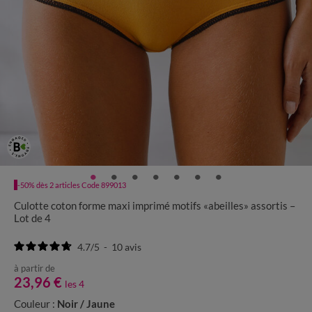
-50% dès 2 articles Code 899013
Culotte coton forme maxi imprimé motifs «abeilles» assortis –
Lot de 4
4.7
/
5
-
10
avis
à partir de
23,96 €
les 4
Couleur :
Noir / Jaune