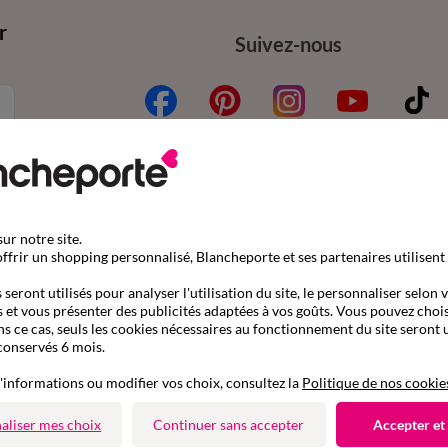
r
Suivez-nous
mande
Aide & conseils
ur notre site.
ffrir un shopping personnalisé, Blancheporte et ses partenaires utilisent
nder par référence catalogue
Contactez-nous
seront utilisés pour analyser l'utilisation du site, le personnaliser selon 
son
Questions fréquentes
 et vous présenter des publicités adaptées à vos goûts. Vous pouvez chois
ns ce cas, seuls les cookies nécessaires au fonctionnement du site seront u
s gratuits en Point Relais®
Le blog Blancheporte
conservés 6 mois.
ent
Nos e-catalogues à consul
'informations ou modifier vos choix, consultez la
Politique de nos cookie
4 Etoiles
aliser mes choix
Continuer sans accepter
Accepter et
fres et codes promos