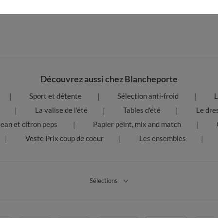
Découvrez aussi chez Blancheporte
Sport et détente
Sélection anti-froid
L
La valise de l'été
Tables d'été
Le dre
jean et citron peps
Papier peint, mix and match
Veste Prix coup de coeur
Les ensembles
Sélections