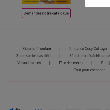
Demandez notre catalogue
Gamme Premium
Tendance Cosy Cottage
Zoom sur les bas d'été
Sélection rafraîchissante
Vu sur Insta 📸
Fête des mères
Bleu 
Tout pour cocooner