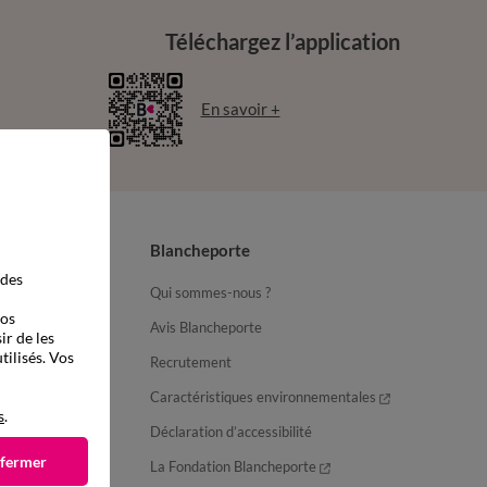
Téléchargez l’application
En savoir +
Blancheporte
 des
Qui sommes-nous ?
vos
Avis Blancheporte
ir de les
tilisés. Vos
Recrutement
ter
Caractéristiques environnementales
s
.
Déclaration d’accessibilité
 fermer
La Fondation Blancheporte