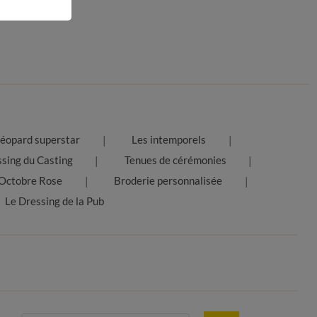
éopard superstar
Les intemporels
ssing du Casting
Tenues de cérémonies
Octobre Rose
Broderie personnalisée
Le Dressing de la Pub