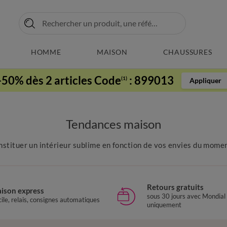
HOMME
MAISON
CHAUSSURES
-50% dès 2 articles Code
:
899013
(1)
Appliquer
Tendances maison
stituer un intérieur sublime en fonction de vos envies du moment.
Retours gratuits
aison express
sous 30 jours avec Mondial
ile, relais, consignes automatiques
uniquement