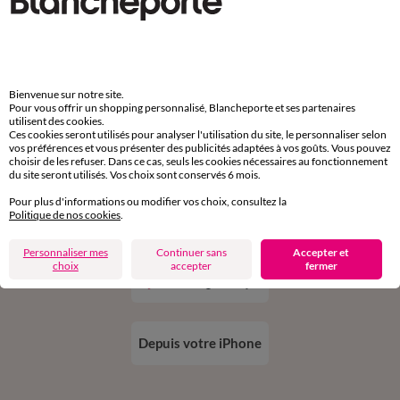
11€ Offerts
en vous inscrivant à la newsletter
dès 20€ d’achat
conditions dans votre email de confirmation
Bienvenue sur notre site.
Pour vous offrir un shopping personnalisé, Blancheporte et ses partenaires
utilisent des cookies.
Ok
Ces cookies seront utilisés pour analyser l'utilisation du site, le personnaliser selon
vos préférences et vous présenter des publicités adaptées à vos goûts. Vous pouvez
choisir de les refuser. Dans ce cas, seuls les cookies nécessaires au fonctionnement
du site seront utilisés. Vos choix sont conservés 6 mois.
Pour plus d'informations ou modifier vos choix, consultez la
Politique de nos cookies
.
Téléchargez l’application
Personnaliser mes
Continuer sans
Accepter et
choix
accepter
fermer
Depuis votre iPhone