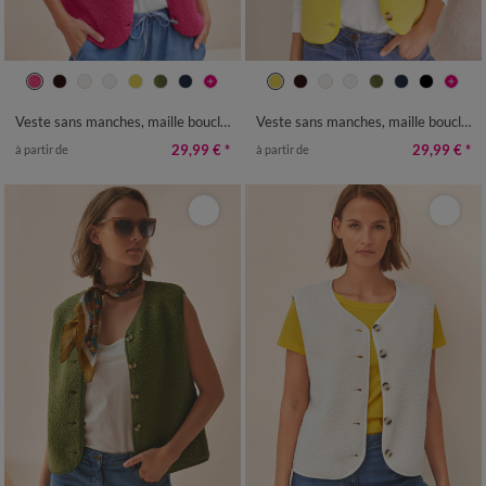
34/36
38/40
42/44
46/48
34/36
38/40
42/44
46/48
50
52
54
56
58
50
52
54
56
58
Veste sans manches, maille bouclette
Veste sans manches, maille bouclette
29,99 €
*
29,99 €
*
à partir de
à partir de