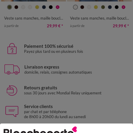
34/36
38/40
42/44
46/48
34/36
38/40
42/44
46/48
50
52
54
56
58
50
52
54
56
58
Veste sans manches, maille bouclette
Veste sans manches, maille bouclette
29,99 €
*
29,99 €
*
à partir de
à partir de
Paiement 100% sécurisé
Payez plus tard ou en plusieurs fois
Livraison express
domicile, relais, consignes automatiques
Retours gratuits
sous 30 jours avec Mondial Relay uniquement
Service clients
par chat et par téléphone
de 8h00 à 20h00 du lundi au samedi