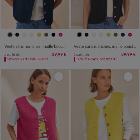
34/36
38/40
42/44
46/48
34/36
38/40
42/44
46/48
50
52
54
56
58
50
52
54
56
58
Veste sans manches, maille bouclette
Veste sans manches, maille bouclette
39,99 €
39,99 €
à partir de
à partir de
-50% dès 2 art Code 899013
-50% dès 2 art Code 899013