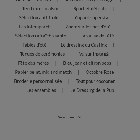
Tendances maison
Sport et détente
Sélection anti-froid
Léopard superstar
Les intemporels
Zoom sur les bas d'été
Sélection rafraîchissante
La valise de l'été
Tables d'été
Le dressing du Casting
Tenues de cérémonies
Vu sur Insta 📸
Fête des mères
Bleu jean et citron peps
Papier peint, mix and match
Octobre Rose
Broderie personnalisée
Tout pour cocooner
Les ensembles
Le Dressing de la Pub
Sélections