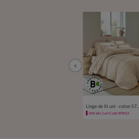
à partir de
10,99 €
Linge de lit uni - coton 57 fils/cm²
Linge de lit uni - cot
-50% dès 2 art Code 899013
-50% dès 2 art Code 899013