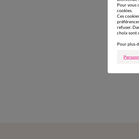
Pour vous o
cookies.
Ces cookies 
préférences
refuser. Da
choix sont 
Pour plus d
Personn