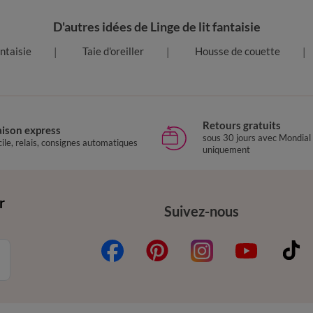
D'autres idées de Linge de lit fantaisie
antaisie
Taie d'oreiller
Housse de couette
Retours gratuits
aison express
sous 30 jours avec Mondial
ile, relais, consignes automatiques
uniquement
r
Suivez-nous