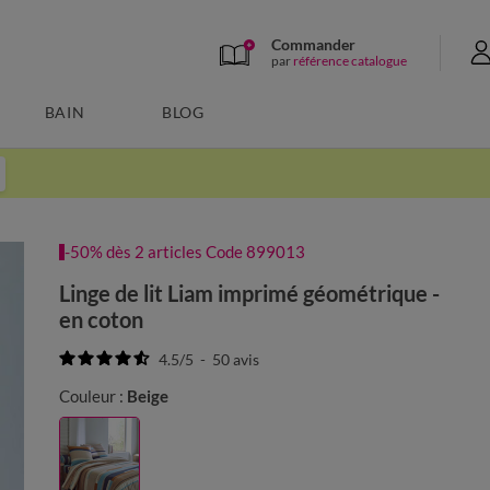
Commander
par
référence catalogue
BAIN
BLOG
-50% dès 2 articles Code 899013
Linge de lit Liam imprimé géométrique -
en coton
4.5
/
5
-
50
avis
Couleur :
Beige