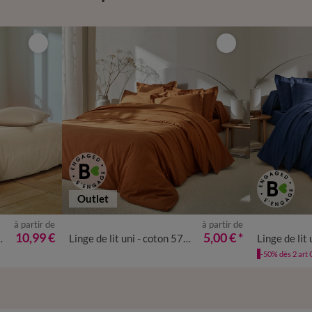
Outlet
à partir de
à partir de
10,99 €
5,00 €
*
on 57 fils/cm²
Linge de lit uni - coton 57 fils/cm²
-50% dès 2 art