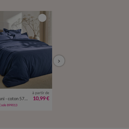
à partir de
à partir de
10,99 €
25,99 €
Linge de lit uni - coton 57 fils/cm²
Drap-housse uni coton 57 fils/cm² - bonnet 32 cm
 Code 899013
-50% dès 2 art Code 899013