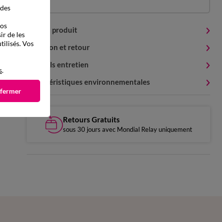
 des
vos
Détails produit
ir de les
tilisés. Vos
Livraison et retour
Conseils entretien
s
.
Caractéristiques environnementales
 fermer
Retours Gratuits
sous 30 jours avec Mondial Relay uniquement