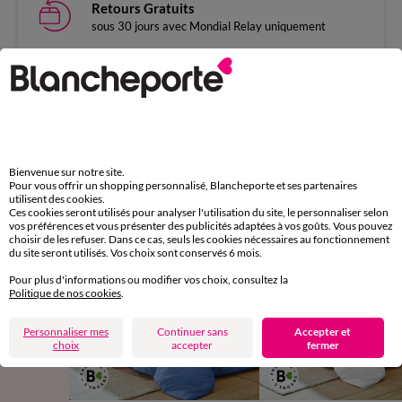
Retours Gratuits
sous 30 jours avec Mondial Relay uniquement
Complétez avec de l'uni
Bienvenue sur notre site.
Pour vous offrir un shopping personnalisé, Blancheporte et ses partenaires
utilisent des cookies.
Ces cookies seront utilisés pour analyser l'utilisation du site, le personnaliser selon
vos préférences et vous présenter des publicités adaptées à vos goûts. Vous pouvez
choisir de les refuser. Dans ce cas, seuls les cookies nécessaires au fonctionnement
du site seront utilisés. Vos choix sont conservés 6 mois.
Pour plus d'informations ou modifier vos choix, consultez la
Politique de nos cookies
.
Personnaliser mes
Continuer sans
Accepter et
choix
accepter
fermer