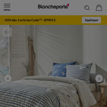
-50% dès 2 articles Code
:
899013
(1)
Appliquer