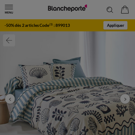
-50% dès 2 articles Code
:
899013
(1)
Appliquer