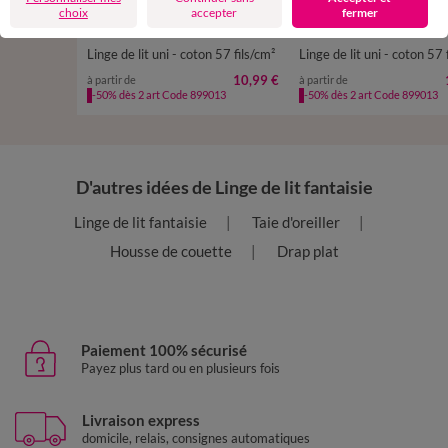
choix
accepter
fermer
Linge de lit uni - coton 57 fils/cm²
Linge de lit uni - coton 57 
10,99 €
à partir de
à partir de
-50% dès 2 art Code 899013
-50% dès 2 art Code 899013
D'autres idées de Linge de lit fantaisie
Linge de lit fantaisie
Taie d'oreiller
Housse de couette
Drap plat
Paiement 100% sécurisé
Payez plus tard ou en plusieurs fois
Livraison express
domicile, relais, consignes automatiques