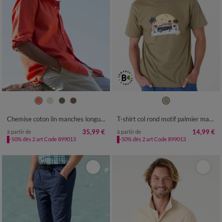
M
L
XL
XXL
3XL
4XL
5XL
M
L
XL
XXL
3XL
4XL
5XL
Chemise coton lin manches longues boutonnée
T-shirt col rond motif palmier manches courtes
35,99 €
14,99 €
à partir de
à partir de
-50% dès 2 art Code 899013
-50% dès 2 art Code 899013