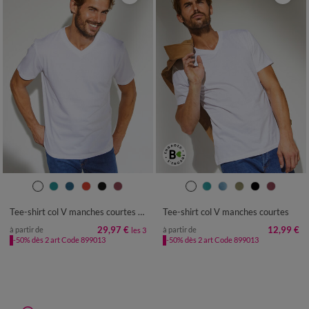
S
M
L
XL
XXL
3XL
4XL
S
M
L
XL
XXL
3XL
4XL
5XL
6XL
5XL
6XL
Tee-shirt col V manches courtes - lot de 3
Tee-shirt col V manches courtes
29,97 €
12,99 €
à partir de
à partir de
les 3
-50% dès 2 art Code 899013
-50% dès 2 art Code 899013