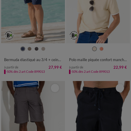
40/42
44/46
48/50
52/54
M
L
XL
XXL
3XL
4XL
5XL
56/58
60/62
6XL
Bermuda élastiqué au 3/4 + ceinture assortie
Polo maille piquée confort manches courtes
27,99 €
22,99 €
à partir de
à partir de
-50% dès 2 art Code 899013
-50% dès 2 art Code 899013