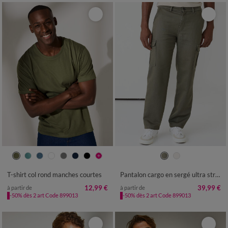
S
M
L
XL
XXL
3XL
4XL
38
40
42
44
46
48
50
5XL
6XL
52
54
56
58
T-shirt col rond manches courtes
Pantalon cargo en sergé ultra stretch - L30
12,99 €
39,99 €
à partir de
à partir de
-50% dès 2 art Code 899013
-50% dès 2 art Code 899013