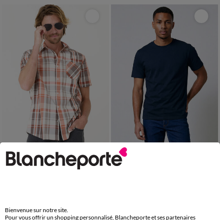
M
L
XL
XXL
3XL
4XL
5XL
S
M
L
XL
XXL
3XL
4XL
5XL
6XL
Chemise grands carreaux manches courtes polycoton
T-shirt col rond manches courtes
24,99 €
12,99 €
à partir de
à partir de
-50% dès 2 art Code 899013
-50% dès 2 art Code 899013
Bienvenue sur notre site.
Pour vous offrir un shopping personnalisé, Blancheporte et ses partenaires