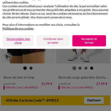
utilisent des cookies.
Ces cookies seront utilisés pour analyser l'utilisation du site, le personnaliser selon
vos préférences et vous présenter des publicités adaptées à vos goûts. Vous pouvez
choisir de les refuser. Dans ce cas, seuls les cookies nécessaires au fonctionnement
du site seront utilisés. Vos choix sont conservés 6 mois.
Pour plus d'informations ou modifier vos choix, consultez la
Politique de nos cookies
.
Personnaliser mes
Continuer sans
Accepter et
choix
accepter
fermer
36/38
40/42
44/46
48/50
40/42
44/46
48/50
52/54
52/54
56/58
60/62
64/66
56/58
60/62
64/66
68/70
Boxer de bain mi-long
Bermuda cargo gabardine élastiqué
68/70
72/74
76/78
15,99 €
27,99 €
à partir de
à partir de
-50% dès 2 art Code 899013
-50% dès 2 art Code 899013
-50% dès 2 articles Code
:
899013
(1)
Appliquer