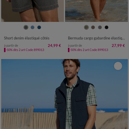
40
42
44
46
48
50
52
40/42
44/46
48/50
52/54
54
56
56/58
60/62
64/66
68/70
Short denim élastiqué côtés
Bermuda cargo gabardine élastiqué
72/74
76/78
24,99 €
27,99 €
à partir de
à partir de
-50% dès 2 art Code 899013
-50% dès 2 art Code 899013