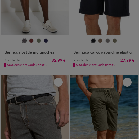
38
40
42
44
46
48
50
40/42
44/46
48/50
52/54
52
54
56
58
56/58
60/62
64/66
68/70
Bermuda battle multipoches
Bermuda cargo gabardine élastiqué
72/74
76/78
32,99 €
27,99 €
à partir de
à partir de
-50% dès 2 art Code 899013
-50% dès 2 art Code 899013