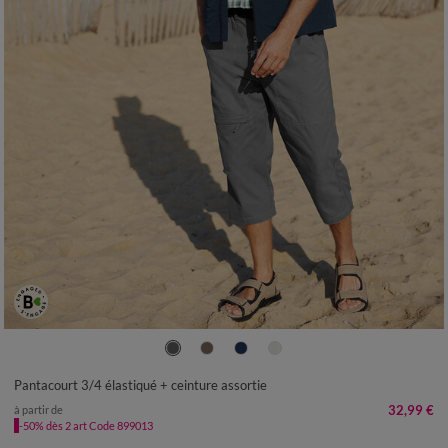
40/42
44/46
48/50
52/54
56/58
60/62
Pantacourt 3/4 élastiqué + ceinture assortie
32,99 €
à partir de
-50% dès 2 art Code 899013