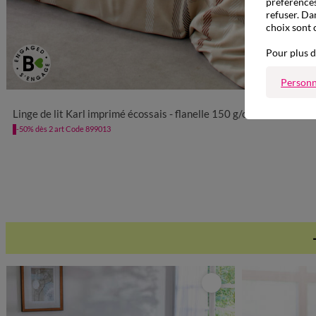
préférences
refuser. Da
choix sont 
Pour plus d
Personn
Linge de lit Karl imprimé écossais - flanelle 150 g/cm²
-50% dès 2 art Code 899013