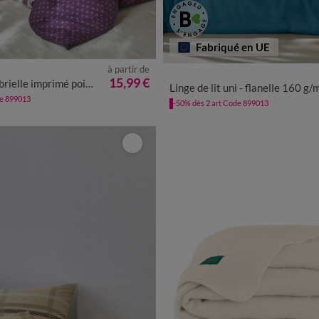
Fabriqué en UE
à partir de
15,99 €
pois-fleurs-dentelle - flanelle 150 g/m²
Linge de lit uni - flanelle 160 g/
de 899013
-50% dès 2 art Code 899013