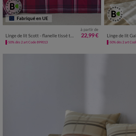
Fabriqué en UE
à partir de
22,99 €
Linge de lit Scott - flanelle tissé teint 160 g/m²
Linge de lit Gabrielle imprimé 
-50% dès 2 art Code 899013
-50% dès 2 art Co