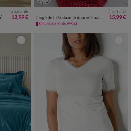
à partir de
à partir de
12,99 €
15,99 €
m²
Linge de lit Gabrielle imprimé pois-fleurs-dentelle - flanelle 150 g/m²
-50% dès 2 art Code 899013