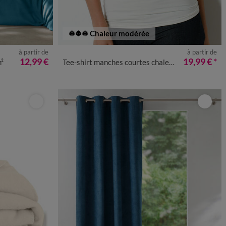
❅❅❅ Chaleur modérée
à partir de
à partir de
34/36
38/40
42/44
46/48
50
52
54
12,99 €
19,99 €
*
m²
Tee-shirt manches courtes chaleur seconde peau et détails dentelle