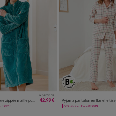
à partir de
/40
42/44
46/48
50
52
54
34/36
38/40
42/44
46/4
42,99 €
pée maille polaire texturée
Pyjama pantalon en flanelle tissé teint carrea
de 899013
-50% dès 2 art Code 899013