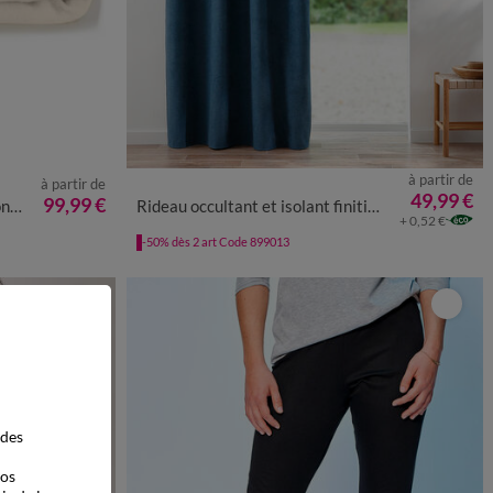
à partir de
à partir de
49,99 €
99,99 €
/m²
Rideau occultant et isolant finition oeillets
+ 0,52 €
-50% dès 2 art Code 899013
 des
vos