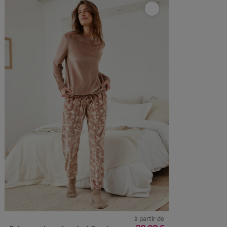
à partir de
34/36
38/40
42/44
46/48
50
52
54