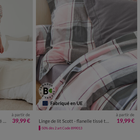
Fabriqué en UE
à partir de
à partir de
8
50
52
39,99 €
19,99 €
ux
Linge de lit Scott - flanelle tissé teint 160 g/m²
-50% dès 2 art Code 899013