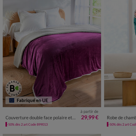
Fabriqué en UE
à partir de
34/36
38
29,99 €
Couverture double face polaire et sherpa
Robe de chambre zip
-50% dès 2 art Code 899013
-50% dès 2 art Co