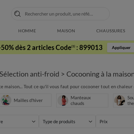
HOMME
MAISON
CHAUSSURES
-50% dès 2 articles Code
:
899013
(1)
Appliquer
Sélection anti-froid
>
Cocooning à la maiso
 maison... Tout ce qu'il vous faut pour cocooner tout en chaleur 
Manteaux
So
Mailles d'hiver
chauds
th
re
Type de produits
Prix