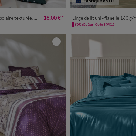
Fabriqué en UE
8/40
42/44
46/48
50
52
18,00 €
*
re texturée, col montant
Linge de lit uni - flanelle 160 g/
-50% dès 2 art Code 899013