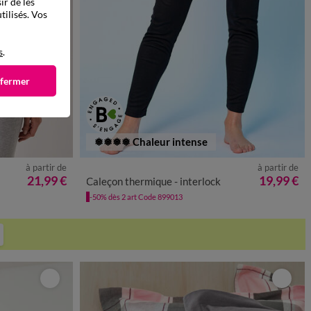
ir de les
tilisés. Vos
s
.
 fermer
❅❅❅❅ Chaleur intense
à partir de
à partir de
8
50
52
34/36
38/40
42/44
46/48
50
52
21,99 €
19,99 €
Caleçon thermique - interlock
-50% dès 2 art Code 899013