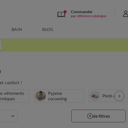
Commander
par
référence catalogue
BAIN
BLOG
n
et confort !
us-vêtements
Pyjama
Pieds au cha
ermiques
cocooning
de filtres