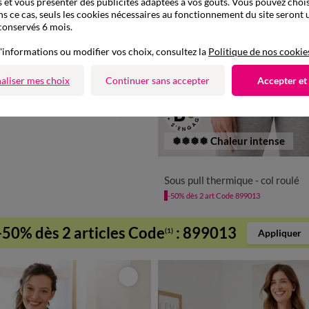
 et vous présenter des publicités adaptées à vos goûts. Vous pouvez chois
ns ce cas, seuls les cookies nécessaires au fonctionnement du site seront u
conservés 6 mois.
'informations ou modifier vos choix, consultez la
Politique de nos cookie
aliser mes choix
Continuer sans accepter
Accepter et
à partir de
13,99 €
❅❅❅❅ Chaleur intense
34/36
38/40
42/44
46/4
Sous pull thermique - col roulé
-50% dès 2 art Code 899013
-50% dès 2 articles Code
:
899013
(1)
Appliquer