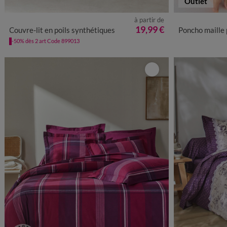
Outlet
à partir de
34/36
3
19,99 €
Couvre-lit en poils synthétiques
Poncho maille polai
-50% dès 2 art Code 899013