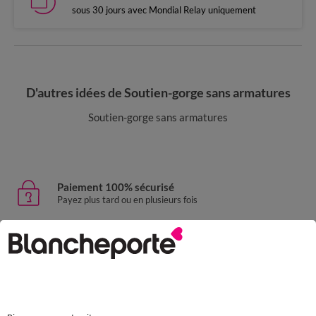
sous 30 jours avec Mondial Relay uniquement
D'autres idées de Soutien-gorge sans armatures
Soutien-gorge sans armatures
Paiement 100% sécurisé
Payez plus tard ou en plusieurs fois
Livraison express
domicile, relais, consignes automatiques
Retours gratuits
sous 30 jours avec Mondial Relay uniquement