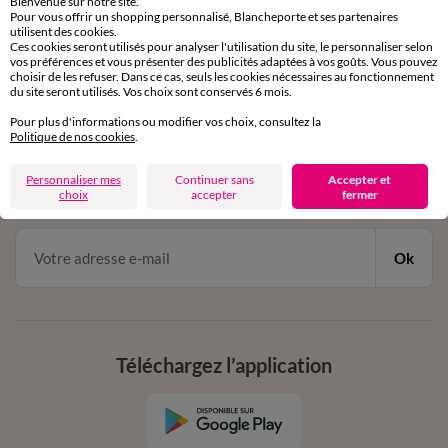
Bienvenue sur notre site.
Pour vous offrir un shopping personnalisé, Blancheporte et ses partenaires
Service clients
utilisent des cookies.
par chat et par téléphone
Ces cookies seront utilisés pour analyser l'utilisation du site, le personnaliser selon
de 8h00 à 20h00 du lundi au samedi
vos préférences et vous présenter des publicités adaptées à vos goûts. Vous pouvez
choisir de les refuser. Dans ce cas, seuls les cookies nécessaires au fonctionnement
du site seront utilisés. Vos choix sont conservés 6 mois.
Pour plus d'informations ou modifier vos choix, consultez la
11€ Offerts
Politique de nos cookies
.
en vous inscrivant à la newsletter
Personnaliser mes
Continuer sans
Accepter et
dès 20€ d’achat
choix
accepter
fermer
conditions dans votre email de confirmation
Ok
Téléchargez l’application