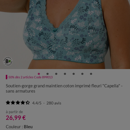
-50% dès 2 articles Code 899013
Soutien-gorge grand maintien coton imprimé fleuri "Capella" -
sans armatures
4.4
/
5
-
280
avis
à partir de
26,99 €
Couleur :
Bleu