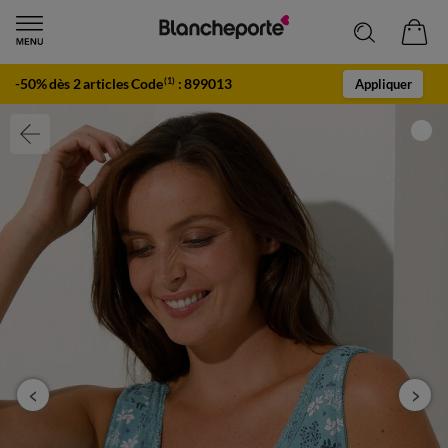
-50% dès 2 articles Code
:
899013
(1)
Appliquer