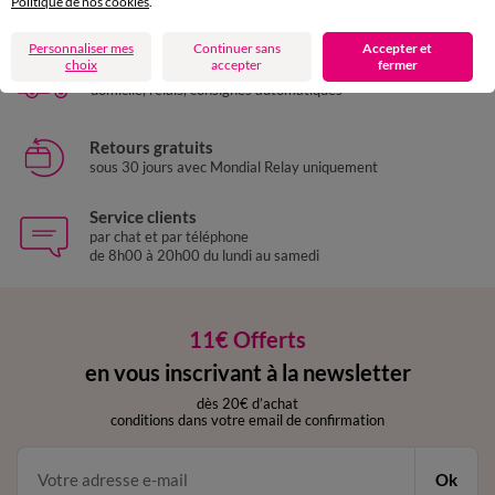
Politique de nos cookies
.
Payez plus tard ou en plusieurs fois
Personnaliser mes
Continuer sans
Accepter et
choix
accepter
fermer
Livraison express
domicile, relais, consignes automatiques
Retours gratuits
sous 30 jours avec Mondial Relay uniquement
Service clients
par chat et par téléphone
de 8h00 à 20h00 du lundi au samedi
11€ Offerts
en vous inscrivant à la newsletter
dès 20€ d’achat
conditions dans votre email de confirmation
Ok