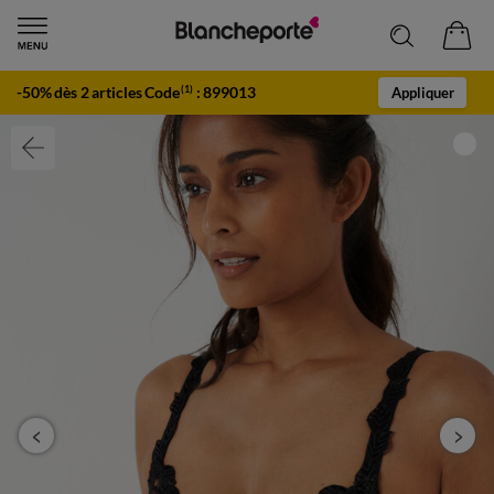
-50% dès 2 articles Code
:
899013
(1)
Appliquer