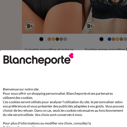
38/40
42/44
46/48
50/52
54/56
Gainette microfibre et guipure Rima - lot de 2
29,98 €
à partir de
à partir de
les 2
-50% dès 2 art Code 899013
-50% dès 2 art Code 899013
D'autres idées de Soutien-gorge avec armatures
Bienvenue sur notre site.
Pour vous offrir un shopping personnalisé, Blancheporte et ses partenaires
Soutien-gorge avec armatures
utilisent des cookies.
Ces cookies seront utilisés pour analyser l'utilisation du site, le personnaliser selon
vos préférences et vous présenter des publicités adaptées à vos goûts. Vous pouvez
choisir de les refuser. Dans ce cas, seuls les cookies nécessaires au fonctionnement
du site seront utilisés. Vos choix sont conservés 6 mois.
Pour plus d'informations ou modifier vos choix, consultez la
Paiement 100% sécurisé