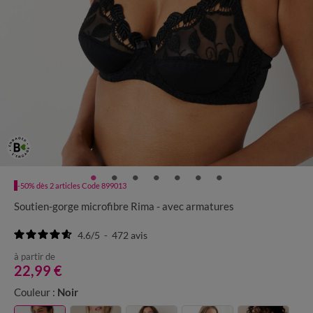
-50% dès 2 articles Code 899013
Soutien-gorge microfibre Rima - avec armatures
4.6
/
5
-
472
avis
à partir de
22,99 €
Couleur :
Noir