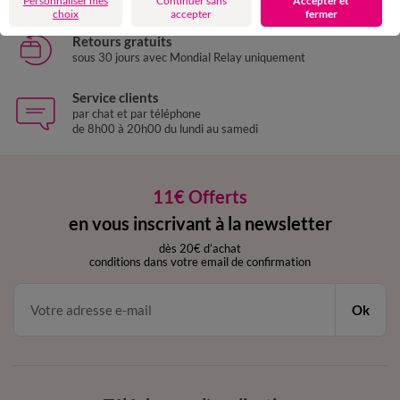
Personnaliser mes
Continuer sans
Accepter et
choix
accepter
fermer
Retours gratuits
sous 30 jours avec Mondial Relay uniquement
Service clients
par chat et par téléphone
de 8h00 à 20h00 du lundi au samedi
11€ Offerts
en vous inscrivant à la newsletter
dès 20€ d’achat
conditions dans votre email de confirmation
Ok