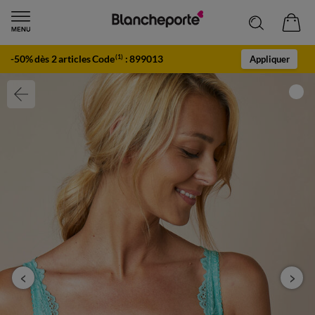
-50% dès 2 articles Code
:
899013
(1)
Appliquer