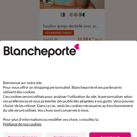
Soutien-gorge dentelle avec armatures Cerignola - lot de 2
LES MOINS CHERS
25,98 €
*
à partir de
les 2
D'autres idées de Soutien-gorge sans armatures
Soutien-gorge sans armatures
Bienvenue sur notre site.
Pour vous offrir un shopping personnalisé, Blancheporte et ses partenaires
utilisent des cookies.
Ces cookies seront utilisés pour analyser l'utilisation du site, le personnaliser selon
vos préférences et vous présenter des publicités adaptées à vos goûts. Vous pouvez
choisir de les refuser. Dans ce cas, seuls les cookies nécessaires au fonctionnement
Paiement 100% sécurisé
du site seront utilisés. Vos choix sont conservés 6 mois.
Payez plus tard ou en plusieurs fois
Pour plus d'informations ou modifier vos choix, consultez la
Politique de nos cookies
.
Livraison express
domicile, relais, consignes automatiques