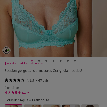
-50% dès 2 articles Code 899013
Soutien-gorge sans armatures Cerignola - lot de 2
4.1
/
5
-
47
avis
à partir de
47,98 €
les 2
Couleur :
Aqua + Framboise