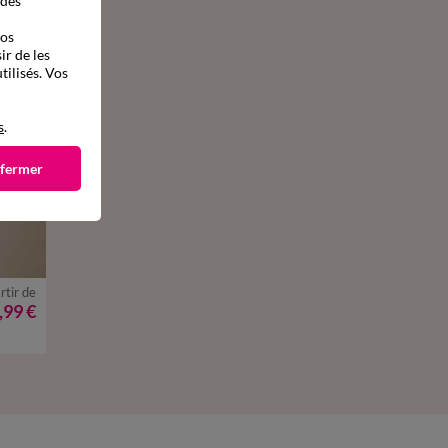
 des
vos
ir de les
tilisés. Vos
s
.
 fermer
rtir de
,99 €