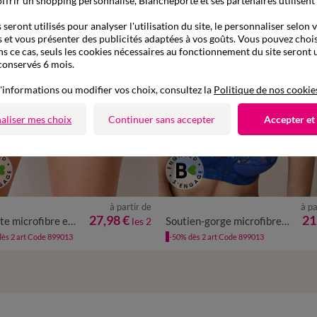
ffrir un shopping personnalisé, Blancheporte et ses partenaires utilisent
seront utilisés pour analyser l'utilisation du site, le personnaliser selon 
 et vous présenter des publicités adaptées à vos goûts. Vous pouvez chois
ns ce cas, seuls les cookies nécessaires au fonctionnement du site seront u
conservés 6 mois.
'informations ou modifier vos choix, consultez la
Politique de nos cookie
aliser mes choix
Continuer sans accepter
Accepter et
à partir de
à pa
/36
38/40
42/44
46/48
50/52
27,98 €
21
Culotte microfibre et guipure Rima - lot de 2
Soutien-gorge microfibre Rima - sans armatures
les 2
54/56
ès 2 art Code 899013
-50% dès 2 art Code 899013