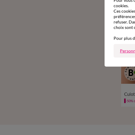
Pour vous o
cookies.
Ces cookies 
préférences
refuser. Da
choix sont 
Pour plus d
Personn
34
-50% d