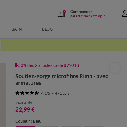
Commander
par
référence catalogue
BAIN
BLOG
-50% dès 2 articles Code 899013
Soutien-gorge microfibre Rima - avec
armatures
4.6
/
5
-
471
avis
à partir de
22,99 €
Couleur :
Bleu