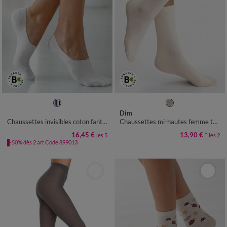
35/38
39/42
35/38
39/42
Dim
Chaussettes invisibles coton fantaisie - lot de 5
Chaussettes mi-hautes femme thermo polaires Dim - lot de 2
16,45 €
13,90 €
*
les 5
les 2
-50% dès 2 art Code 899013