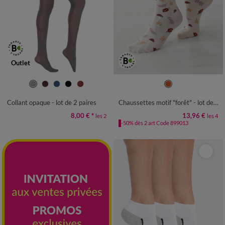
Outlet
1/2
3/4
5/6
7/8
9/10
35/38
39/42
Collant opaque - lot de 2 paires
Chaussettes motif "forêt" - lot de 4 paires
8,00 €
*
13,96 €
les 2
les 4
-50% dès 2 art Code 899013