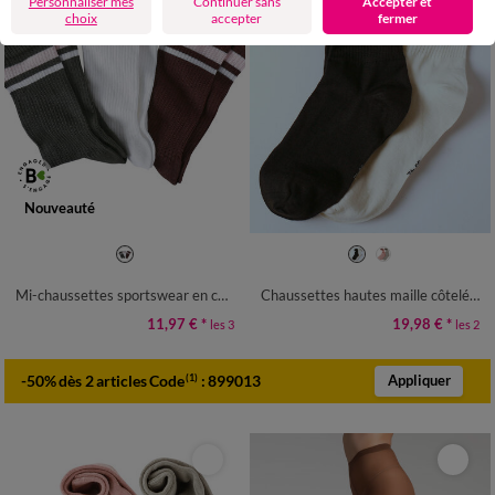
Personnaliser mes
Continuer sans
Accepter et
choix
accepter
fermer
Nouveauté
35/38
39/42
35/38
39/42
Mi-chaussettes sportswear en côtes et rayures - lot de 3 paires
Chaussettes hautes maille côtelée - lot de 2 paires
11,97 €
*
19,98 €
*
les 3
les 2
-50% dès 2 articles Code
:
899013
(1)
Appliquer