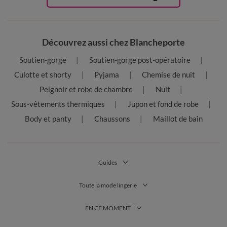
Découvrez aussi chez Blancheporte
Soutien-gorge
Soutien-gorge post-opératoire
Culotte et shorty
Pyjama
Chemise de nuit
Peignoir et robe de chambre
Nuit
Sous-vêtements thermiques
Jupon et fond de robe
Body et panty
Chaussons
Maillot de bain
Guides
Toute la mode lingerie
EN CE MOMENT