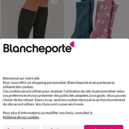
Nouveauté
Bienvenue sur notre site.
36/38
39/42
35/38
39/42
Pour vous offrir un shopping personnalisé, Blancheporte et ses partenaires
utilisent des cookies.
Ces cookies seront utilisés pour analyser l'utilisation du site, le personnaliser selon
Mi-bas jambes sensibles - lot de 2 paires
Chaussettes esprit chaussons picots antidérapants - lot de 2 paires
vos préférences et vous présenter des publicités adaptées à vos goûts. Vous pouvez
21,98 €
*
17,98 €
*
les 2
les 2
choisir de les refuser. Dans ce cas, seuls les cookies nécessaires au fonctionnement
du site seront utilisés. Vos choix sont conservés 6 mois.
Pour plus d'informations ou modifier vos choix, consultez la
Politique de nos cookies
.