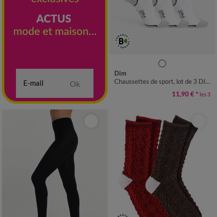
35/38
39/42
Dim
Chaussettes de sport, lot de 3 DIM®
Ok
11,90 €
*
les 3