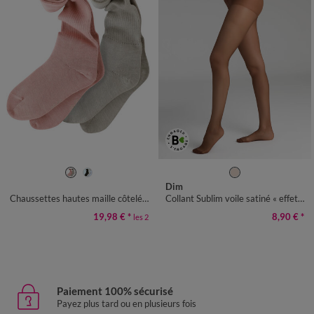
35/38
39/42
2
3
4
5
6
Dim
Chaussettes hautes maille côtelée - lot de 2 paires
Collant Sublim voile satiné « effet peau bronzée »
19,98 €
*
8,90 €
*
les 2
Paiement 100% sécurisé
Payez plus tard ou en plusieurs fois