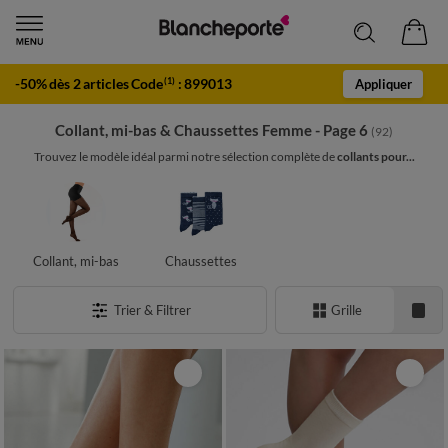
-50% dès 2 articles Code
:
899013
(1)
Appliquer
Collant, mi-bas & Chaussettes Femme - Page 6
(92)
Trouvez le modèle idéal parmi notre sélection complète de
collants pour...
Collant, mi-bas
Chaussettes
Trier & Filtrer
Grille