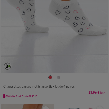
35/38
39/42
Chaussettes basses motifs assortis - lot de 4 paires
13,96 €
les 4
-50% dès 2 art Code 899013