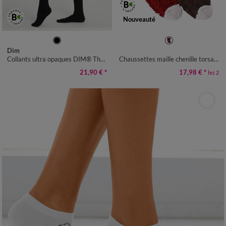
Nouveauté
1/2
3/4
35/38
39/42
Dim
Collants ultra opaques DIM® Thermo Polaire
Chaussettes maille chenille torsadée finitions contrastées - lot de 2 paires
21,90 €
*
17,98 €
*
les 2