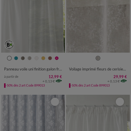
Panneau voile uni finition galon fronceur
Voilage imprimé fleurs de cerisier - finition oeillets
12,99 €
29,99 €
à partir de
+ 0,13 €
+ 0,13 €
-50% dès 2 art Code 899013
-50% dès 2 art Code 899013