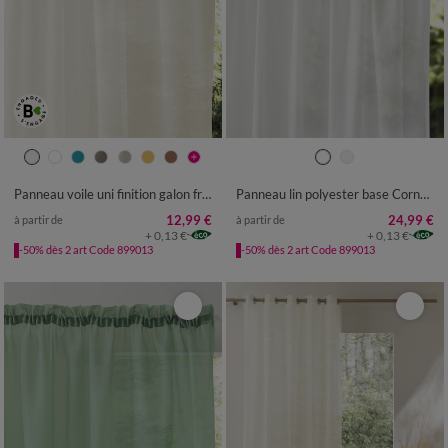
Panneau voile uni finition galon fronceur
Panneau lin polyester base Cornely finition galon fronceur
12,99 €
24,99 €
à partir de
à partir de
+ 0,13 €
+ 0,13 €
-50% dès 2 art Code 899013
-50% dès 2 art Code 899013