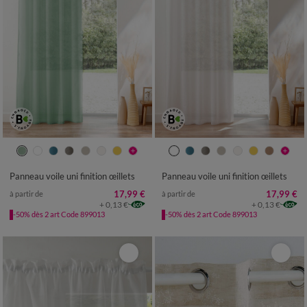
Panneau voile uni finition œillets
Panneau voile uni finition œillets
17,99 €
17,99 €
à partir de
à partir de
+ 0,13 €
+ 0,13 €
-50% dès 2 art Code 899013
-50% dès 2 art Code 899013