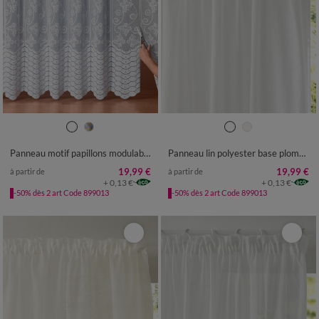
Panneau motif papillons modulable en hauteur finition galon fronceur
Panneau lin polyester base plombée finition galon fronceur
19,99 €
19,99 €
à partir de
à partir de
+ 0,13 €
+ 0,13 €
-50% dès 2 art Code 899013
-50% dès 2 art Code 899013