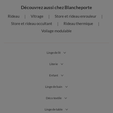
Découvrez aussi chez Blancheporte
Rideau
Vitrage
Store et rideau enrouleur
Store et rideau occultant
Rideau thermique
Voilage modulable
Linge de lit
Literie
Enfant
Linge de bain
Déco textile
Linge de table