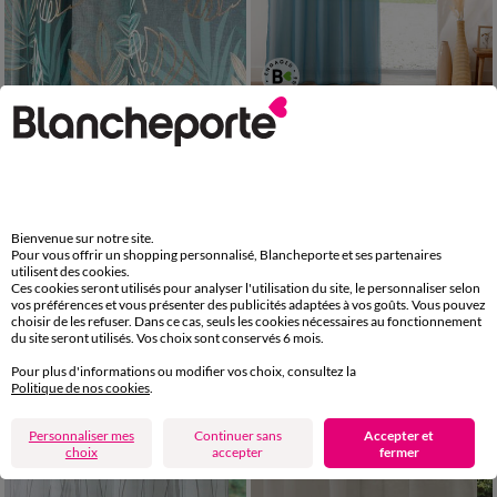
Voilage feuillages imprimé métallisé
Panneau voile uni finition œillets
27,99 €
17,99 €
à partir de
+ 0,17 €
+ 0,13 €
-50% dès 2 art Code 899013
-50% dès 2 art Code 899013
Bienvenue sur notre site.
Pour vous offrir un shopping personnalisé, Blancheporte et ses partenaires
utilisent des cookies.
Ces cookies seront utilisés pour analyser l'utilisation du site, le personnaliser selon
vos préférences et vous présenter des publicités adaptées à vos goûts. Vous pouvez
choisir de les refuser. Dans ce cas, seuls les cookies nécessaires au fonctionnement
du site seront utilisés. Vos choix sont conservés 6 mois.
Pour plus d'informations ou modifier vos choix, consultez la
Politique de nos cookies
.
Personnaliser mes
Continuer sans
Accepter et
choix
accepter
fermer