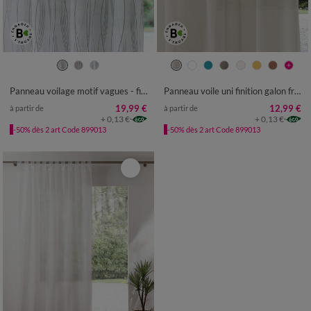
Panneau voilage motif vagues - finition œillets
Panneau voile uni finition galon fronceur
19,99 €
12,99 €
à partir de
à partir de
+ 0,13 €
+ 0,13 €
-50% dès 2 art Code 899013
-50% dès 2 art Code 899013