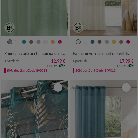
Panneau voile uni finition galon fronceur
Panneau voile uni finition œillets
12,99 €
17,99 €
à partir de
à partir de
+ 0,13 €
+ 0,13 €
-50% dès 2 art Code 899013
-50% dès 2 art Code 899013