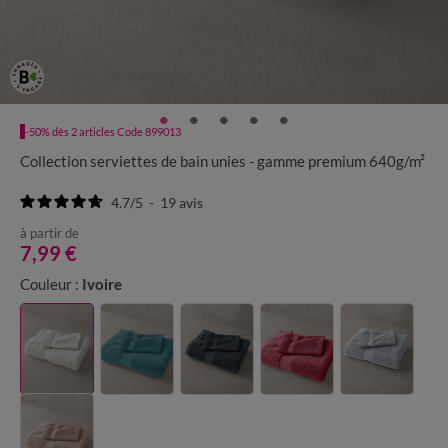
-50% dès 2 articles Code 899013
Collection serviettes de bain unies - gamme premium 640g/m²
4.7
/
5
-
19
avis
à partir de
7,99 €
Couleur :
Ivoire