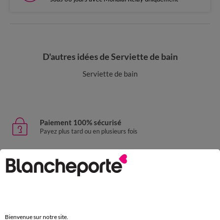
D'autres idées de Serviette de bain
Serviette de bain
Paiement 100% sécurisé
Payez plus tard ou en plusieurs fois
Livraison express
domicile, relais, consignes automatiques
Retours gratuits
sous 30 jours avec Mondial Relay uniquement
Bienvenue sur notre site.