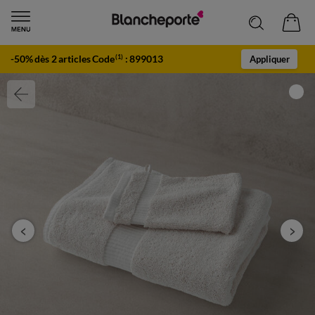
-50% dès 2 articles Code
:
899013
(1)
Appliquer