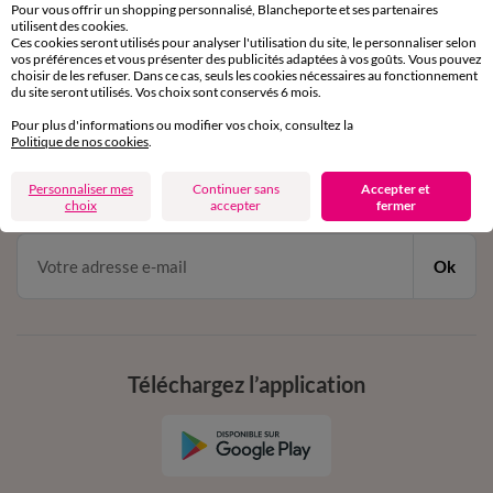
Service clients
Pour vous offrir un shopping personnalisé, Blancheporte et ses partenaires
par chat et par téléphone
utilisent des cookies.
Ces cookies seront utilisés pour analyser l'utilisation du site, le personnaliser selon
de 8h00 à 20h00 du lundi au samedi
vos préférences et vous présenter des publicités adaptées à vos goûts. Vous pouvez
choisir de les refuser. Dans ce cas, seuls les cookies nécessaires au fonctionnement
du site seront utilisés. Vos choix sont conservés 6 mois.
11€ Offerts
Pour plus d'informations ou modifier vos choix, consultez la
Politique de nos cookies
.
en vous inscrivant à la newsletter
Personnaliser mes
Continuer sans
Accepter et
dès 20€ d’achat
choix
accepter
fermer
conditions dans votre email de confirmation
Ok
Téléchargez l’application