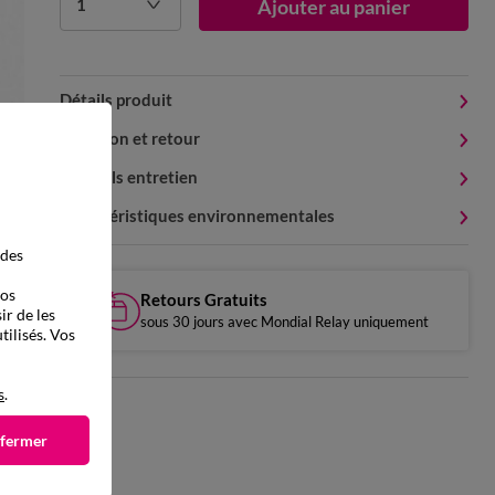
1
Ajouter au panier
Détails produit
Livraison et retour
Conseils entretien
Caractéristiques environnementales
 des
vos
Retours Gratuits
ir de les
sous 30 jours avec Mondial Relay uniquement
tilisés. Vos
s
.
 fermer