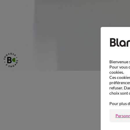
Bienvenue s
Pour vous o
cookies.
Ces cookies 
préférences
refuser. Da
choix sont 
Pour plus d
Personn