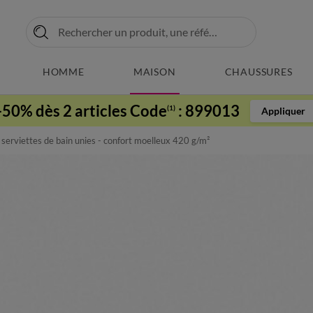
HOMME
MAISON
CHAUSSURES
-50% dès 2 articles Code
:
899013
(1)
Appliquer
 serviettes de bain unies - confort moelleux 420 g/m²