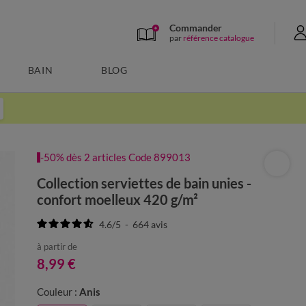
Commander
par
référence catalogue
BAIN
BLOG
-50% dès 2 articles Code 899013
Collection serviettes de bain unies -
confort moelleux 420 g/m²
4.6
/
5
-
664
avis
à partir de
8,99 €
Couleur :
Anis