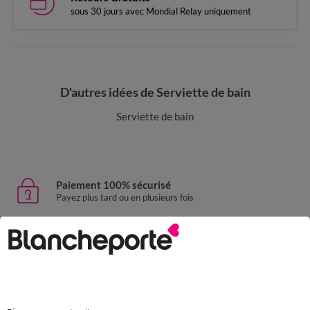
sous 30 jours avec Mondial Relay uniquement
D'autres idées de Serviette de bain
Serviette de bain
Paiement 100% sécurisé
Payez plus tard ou en plusieurs fois
Livraison express
domicile, relais, consignes automatiques
Retours gratuits
sous 30 jours avec Mondial Relay uniquement