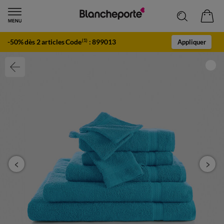
-50% dès 2 articles Code
:
899013
(1)
Appliquer