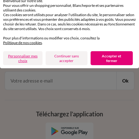
Bienvenue sur notre site.
Pour vous offrir un shopping personnalisé, Blancheporte et ses partenaires
Service clients
utilisent des cookies.
par chat et par téléphone
Ces cookies seront utilisés pour analyser l'utilisation du site, le personnaliser selon
de 8h00 à 20h00 du lundi au samedi
vos préférences et vous présenter des publicités adaptées à vos goûts. Vous pouvez
choisir de les refuser. Dans ce cas, seuls les cookies nécessaires au fonctionnement
du site seront utilisés. Vos choix sont conservés 6 mois.
Pour plus d'informations ou modifier vos choix, consultez la
11€ Offerts
Politique de nos cookies
.
en vous inscrivant à la newsletter
Personnaliser mes
Continuer sans
Accepter et
dès 20€ d’achat
choix
accepter
fermer
conditions dans votre email de confirmation
Ok
Téléchargez l’application