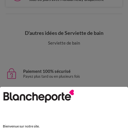
D'autres idées de Serviette de bain
Serviette de bain
Paiement 100% sécurisé
Payez plus tard ou en plusieurs fois
Livraison express
domicile, relais, consignes automatiques
Retours gratuits
sous 30 jours avec Mondial Relay uniquement
Bienvenue sur notre site.