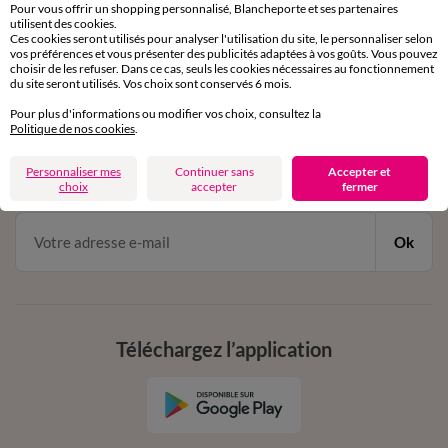
Service clients
Pour vous offrir un shopping personnalisé, Blancheporte et ses partenaires
par chat et par téléphone
utilisent des cookies.
Ces cookies seront utilisés pour analyser l'utilisation du site, le personnaliser selon
de 8h00 à 20h00 du lundi au samedi
vos préférences et vous présenter des publicités adaptées à vos goûts. Vous pouvez
choisir de les refuser. Dans ce cas, seuls les cookies nécessaires au fonctionnement
du site seront utilisés. Vos choix sont conservés 6 mois.
11€ Offerts
Pour plus d'informations ou modifier vos choix, consultez la
Politique de nos cookies
.
en vous inscrivant à la newsletter
Personnaliser mes
Continuer sans
Accepter et
dès 20€ d’achat
choix
accepter
fermer
conditions dans votre email de confirmation
Ok
Téléchargez l’application