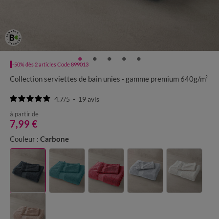
-50% dès 2 articles Code 899013
Collection serviettes de bain unies - gamme premium 640g/m²
4.7
/
5
-
19
avis
à partir de
7,99 €
Couleur :
Carbone