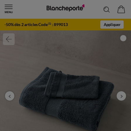
-50% dès 2 articles Code
:
899013
(1)
Appliquer