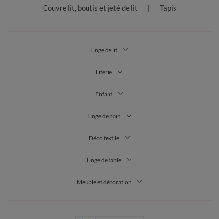
Couvre lit, boutis et jeté de lit
Tapis
Linge de lit
Literie
Enfant
Linge de bain
Déco textile
Linge de table
Meuble et décoration