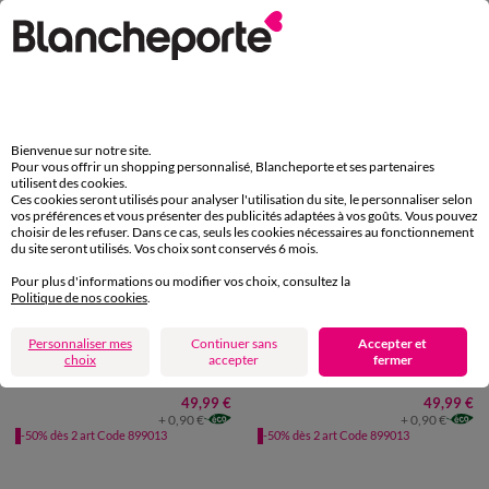
34,99 €
34,99 €
+ 0,86 €
+ 0,40 €
-50% dès 2 art Code 899013
-50% dès 2 art Code 899013
Bienvenue sur notre site.
Pour vous offrir un shopping personnalisé, Blancheporte et ses partenaires
utilisent des cookies.
Ces cookies seront utilisés pour analyser l'utilisation du site, le personnaliser selon
vos préférences et vous présenter des publicités adaptées à vos goûts. Vous pouvez
choisir de les refuser. Dans ce cas, seuls les cookies nécessaires au fonctionnement
du site seront utilisés. Vos choix sont conservés 6 mois.
Pour plus d'informations ou modifier vos choix, consultez la
Politique de nos cookies
.
UNITÉ
UNITÉ
Personnaliser mes
Continuer sans
Accepter et
choix
accepter
fermer
Table de chevet bicolore, 1 tiroir
Table de chevet bicolore, 1 tiroir
49,99 €
49,99 €
+ 0,90 €
+ 0,90 €
-50% dès 2 art Code 899013
-50% dès 2 art Code 899013