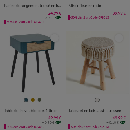
Panier de rangement tressé en herbier marin
Miroir fleur en rotin
24,99 €
39,99 €
+ 0,05 €
-50% dès 2 art Code 899013
-50% dès 2 art Code 899013
UNITÉ
UNITÉ
Table de chevet bicolore, 1 tiroir
Tabouret en bois, assise tressée
49,99 €
49,99 €
+ 0,90 €
+ 0,10 €
-50% dès 2 art Code 899013
-50% dès 2 art Code 899013